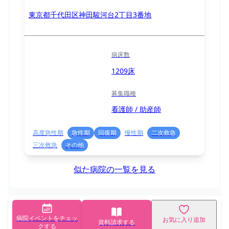
東京都千代田区神田駿河台2丁目3番地
病床数
1209床
募集職種
看護師 / 助産師
高度急性期
急性期
回復期
慢性期
二次救急
三次救急
その他
似た病院の一覧を見る
病院イベントをチェッ
お気に入り追加
資料請求する
クする