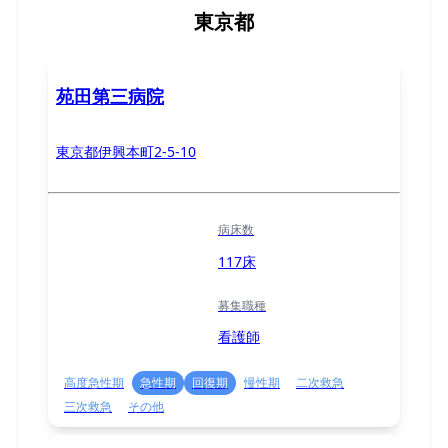
東京都
苑田第三病院
東京都伊興本町2-5-10
病床数
117床
募集職種
看護師
高度急性期
急性期
回復期
慢性期
二次救急
三次救急
その他