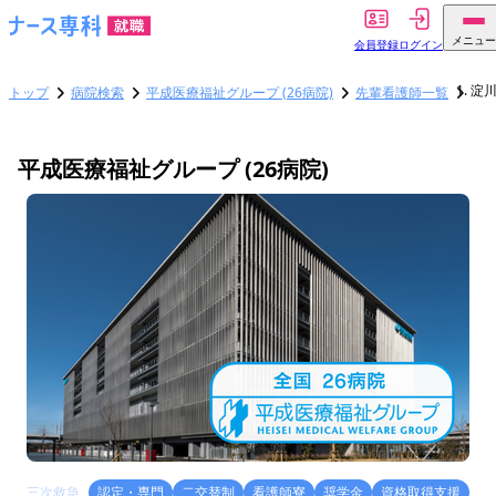
メニュー
会員登録
ログイン
淀川
トップ
病院検索
平成医療福祉グループ (26病院)
先輩看護師一覧
平成医療福祉グループ (26病院)
三次救急
認定・専門
二交替制
看護師寮
奨学金
資格取得支援