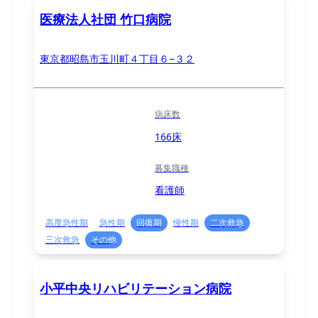
医療法人社団 竹口病院
東京都昭島市玉川町４丁目６−３２
病床数
166床
募集職種
看護師
高度急性期
急性期
回復期
慢性期
二次救急
三次救急
その他
小平中央リハビリテーション病院