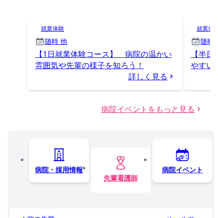
就業体験
就業体
随時 他
随時
【1日就業体験コース】 病院の温かい
【半日
雰囲気や先輩の様子を知ろう！
やすい
詳しく見る
病院イベントをもっと見る
病院・採用情報
病院イベント
先輩看護師