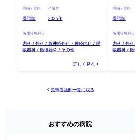
役職 / 資格
卒業年
役職 / 資格
看護師
2025年
看護師
所属診療科目
所属診療科目
内科 / 外科 / 脳神経外科・神経内科 / 呼
内科 / 外科 
吸器科 / 循環器科 / その他
吸器科 / 循環
詳しく見る
先輩看護師一覧に戻る
おすすめの病院