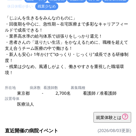
休日休暇が多い
残業少なめ
「じぶんを生きるをみんなのものに」
・回復期を中心に、急性期～在宅医療まで多彩なキャリアフィー
ルドで成長できる！
・業界高水準の給与体系で頑張りをしっかり還元！
・患者さんの「送りたい生活」をかなえるために、職種を超えて
支え合うチーム医療の中で働ける！
・新人も安心♪ 1年かけて“ゆっくり・じっくり”成長できる研修制
度！
・残業は少なめ。風通しがよく、働きやすさを重視した職場環
所在地
病床数
看護師数
募集職種
東京都
-
2,700名
看護師 / 准看護師
設置母体
医療法人
就業体験とは
直近開催の病院イベント
(2026/08/03更新)