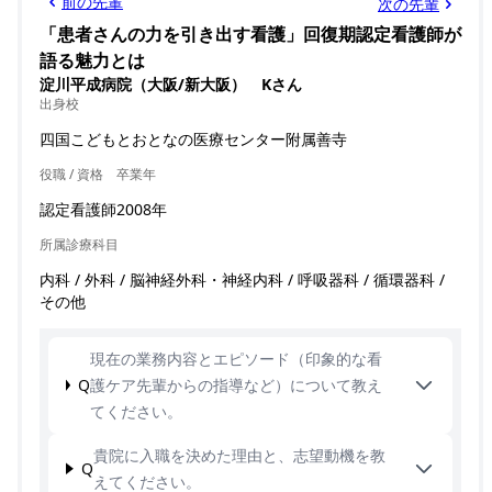
前の先輩
次の先輩
「患者さんの力を引き出す看護」回復期認定看護師が
語る魅力とは
淀川平成病院（大阪/新大阪） Kさん
出身校
四国こどもとおとなの医療センター附属善寺
役職 / 資格
卒業年
認定看護師
2008年
所属診療科目
内科 / 外科 / 脳神経外科・神経内科 / 呼吸器科 / 循環器科 /
その他
現在の業務内容とエピソード（印象的な看
Q
護ケア先輩からの指導など）について教え
てください。
貴院に入職を決めた理由と、志望動機を教
Q
えてください。