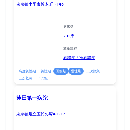
東京都小平市鈴木町1-146
病床数
200床
募集職種
看護師 / 准看護師
高度急性期
急性期
回復期
慢性期
二次救急
三次救急
その他
苑田第一病院
東京都足立区竹の塚4-1-12