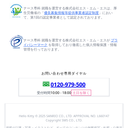
ナース専科 就職を運営する株式会社エス・エム・エスは、厚
生労働省の「
優良募集情報等提供事業者認定制度
」におい
て、第1回の認定事業者として認定されております。
ナース専科 就職を運営する株式会社エス・エム・エスが
プラ
イバシーマーク
を取得しており徹底した個人情報保護・情報
管理を行っております。
お問い合わせ専用ダイヤル
0120-979-500
受付時間
10:00 - 18:00
土日を除く
Hello Kitty © 2025 SANRIO CO., LTD. APPROVAL NO. L660147
Copyright SMS CO., LTD.
掲載の記事・写真・イラストなど、すべてのコンテンツの無断複写・転載・公衆送