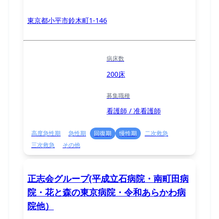
東京都小平市鈴木町1-146
病床数
200床
募集職種
看護師 / 准看護師
高度急性期
急性期
回復期
慢性期
二次救急
三次救急
その他
正志会グループ(平成立石病院・南町田病
院・花と森の東京病院・令和あらかわ病
院他）