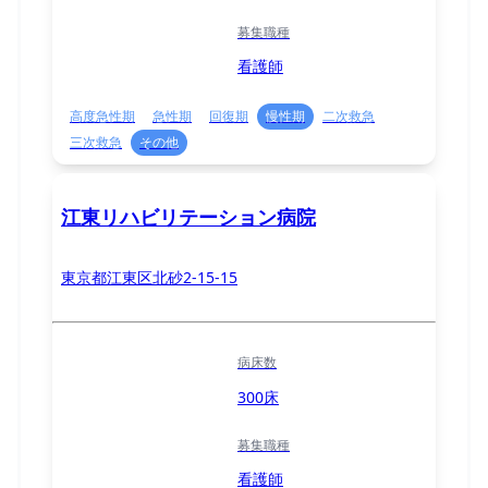
募集職種
看護師
高度急性期
急性期
回復期
慢性期
二次救急
三次救急
その他
江東リハビリテーション病院
東京都江東区北砂2-15-15
病床数
300床
募集職種
看護師