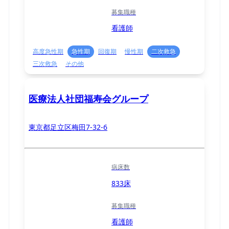
募集職種
看護師
高度急性期
急性期
回復期
慢性期
二次救急
三次救急
その他
医療法人社団福寿会グループ
東京都足立区梅田7-32-6
病床数
833床
募集職種
看護師