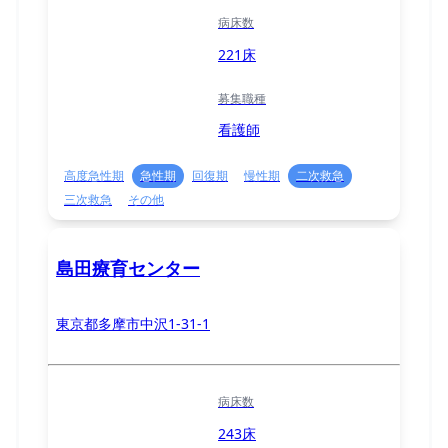
病床数
221床
募集職種
看護師
高度急性期
急性期
回復期
慢性期
二次救急
三次救急
その他
島田療育センター
東京都多摩市中沢1-31-1
病床数
243床