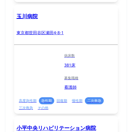
玉川病院
東京都世田谷区瀬田4-8-1
病床数
381床
募集職種
看護師
高度急性期
急性期
回復期
慢性期
二次救急
三次救急
その他
小平中央リハビリテーション病院