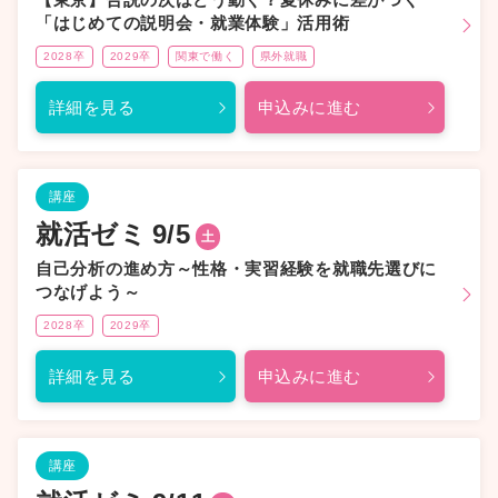
「はじめての説明会・就業体験」活用術
2028卒
2029卒
関東で働く
県外就職
詳細を見る
申込みに進む
講座
就活ゼミ
9/5
土
自己分析の進め方～性格・実習経験を就職先選びに
つなげよう～
2028卒
2029卒
詳細を見る
申込みに進む
講座