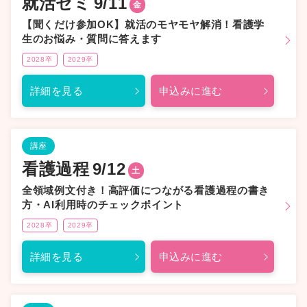
就活ゼミ
9/11
金
【聞くだけ参加OK】就活のモヤモヤ解消！看護学
生のお悩み・質問に答えます
2028卒
2029卒
詳細を見る
申込みに進む
講座
看護過程
9/12
土
全領域例文付き！高評価につながる看護過程の書き
方・AI利用時のチェックポイント
2028卒
2029卒
詳細を見る
申込みに進む