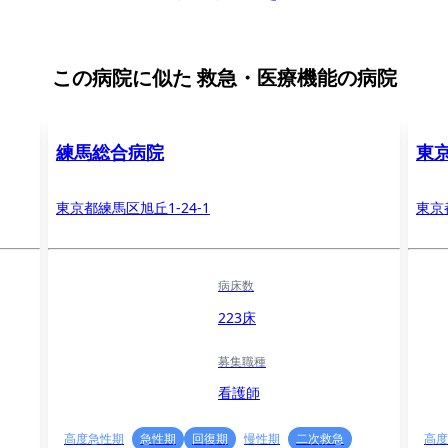
この病院に似た
救急・医療機能の病院
練馬総合病院
東
東京都練馬区旭丘1-24-1
東京
病床数
223床
募集職種
看護師
高度急性期
急性期
回復期
慢性期
二次救急
高度