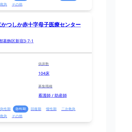
救急
その他
京かつしか赤十字母子医療センター
都葛飾区新宿3-7-1
病床数
104床
募集職種
看護師 / 助産師
急性期
急性期
回復期
慢性期
二次救急
救急
その他