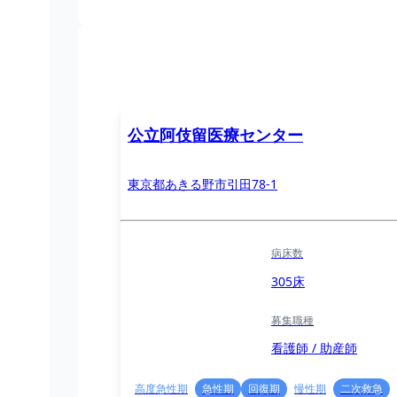
公立阿伎留医療センター
東京都あきる野市引田78-1
病床数
305床
募集職種
看護師 / 助産師
高度急性期
急性期
回復期
慢性期
二次救急