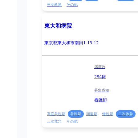
三次救急
その他
東大和病院
東京都東大和市南街1-13-12
病床数
284床
募集職種
看護師
高度急性期
急性期
回復期
慢性期
二次救急
三次救急
その他