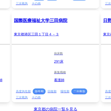
三次救急
その他
三次
国際医療福祉大学三田病院
日
東京都港区三田１丁目４－３
東京
病床数
291床
募集職種
師
看護師
高度急性期
急性期
回復期
慢性期
二次救急
高度
三次救急
その他
三次
東京都の病院一覧を見る