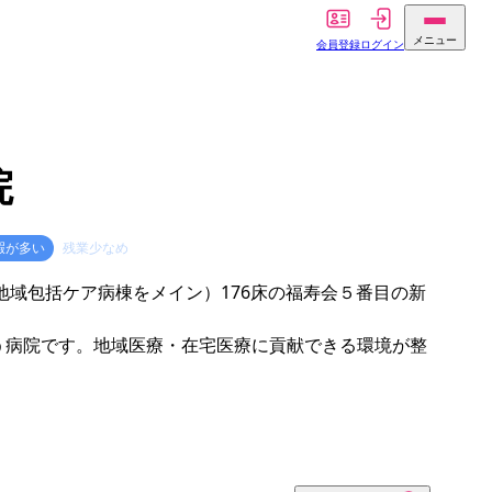
メニュー
会員登録
ログイン
院
暇が多い
残業少なめ
地域包括ケア病棟をメイン）176床の福寿会５番目の新
う病院です。地域医療・在宅医療に貢献できる環境が整