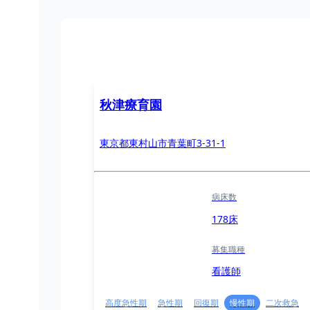
秋津療育園
東京都東村山市青葉町3-31-1
病床数
178床
募集職種
看護師
高度急性期
急性期
回復期
慢性期
二次救急