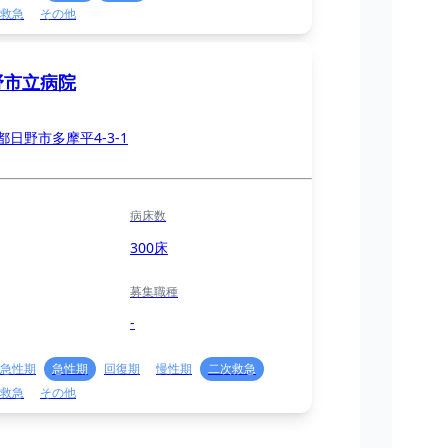
救急
その他
野市立病院
都日野市多摩平4-3-1
病床数
300床
募集職種
-
急性期
急性期
回復期
慢性期
二次救急
救急
その他