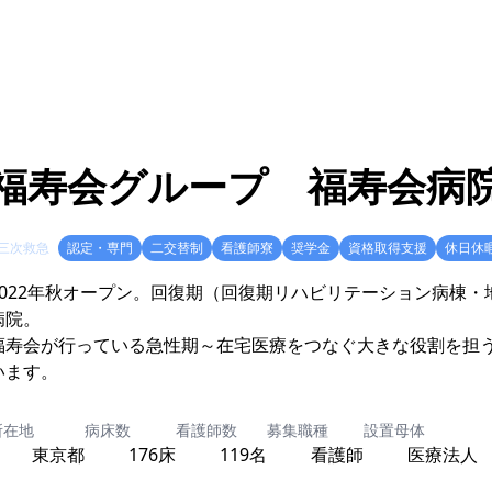
福寿会グループ 福寿会病
三次救急
認定・専門
二交替制
看護師寮
奨学金
資格取得支援
休日休
2022年秋オープン。回復期（回復期リハビリテーション病棟・
病院。
福寿会が行っている急性期～在宅医療をつなぐ大きな役割を担
います。
所在地
病床数
看護師数
募集職種
設置母体
東京都
176床
119名
看護師
医療法人