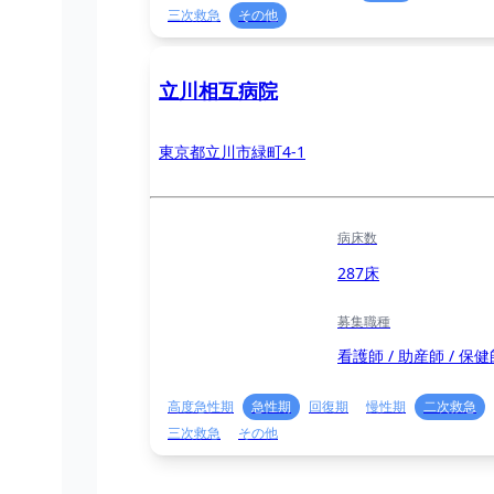
三次救急
その他
立川相互病院
東京都立川市緑町4-1
病床数
287床
募集職種
看護師 / 助産師 / 保健
高度急性期
急性期
回復期
慢性期
二次救急
三次救急
その他