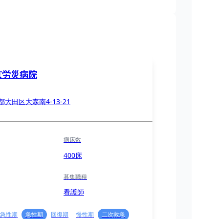
京労災病院
都大田区大森南4-13-21
病床数
400床
募集職種
看護師
急性期
急性期
回復期
慢性期
二次救急