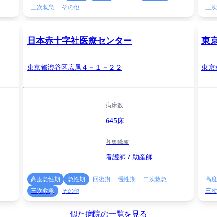
三次救急
その他
三次
日本赤十字社医療センター
東
東京都渋谷区広尾４－１－２２
東京
病床数
645床
募集職種
看護師 / 助産師
高度急性期
急性期
回復期
慢性期
二次救急
高度
三次救急
その他
三次
似た病院の一覧を見る