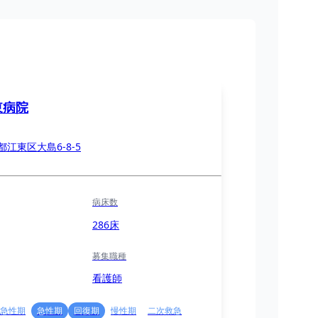
東病院
都江東区大島6-8-5
病床数
286床
募集職種
看護師
急性期
急性期
回復期
慢性期
二次救急