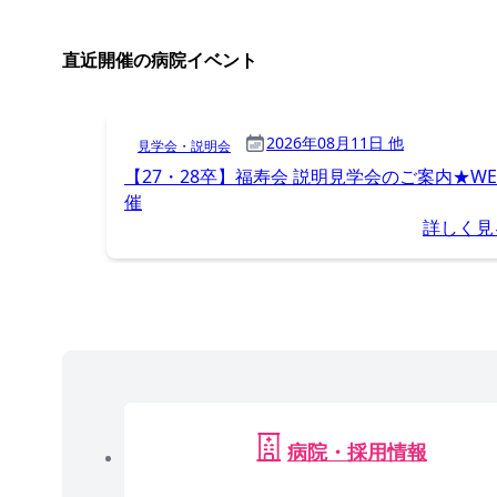
直近開催の病院イベント
2026年08月11日 他
見学会・説明会
【27・28卒】福寿会 説明見学会のご案内★WE
催
詳しく見
病院・採用情報