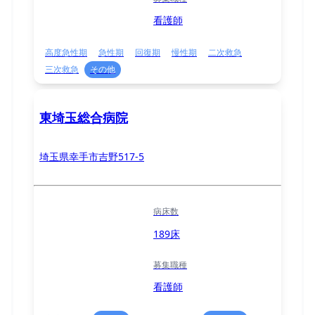
看護師
高度急性期
急性期
回復期
慢性期
二次救急
三次救急
その他
東埼玉総合病院
埼玉県幸手市吉野517-5
病床数
189床
募集職種
看護師