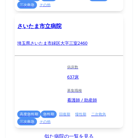
三次救急
その他
さいたま市立病院
埼玉県さいたま市緑区大字三室2460
病床数
637床
募集職種
看護師 / 助産師
高度急性期
急性期
回復期
慢性期
二次救急
三次救急
その他
似た病院の一覧を見る