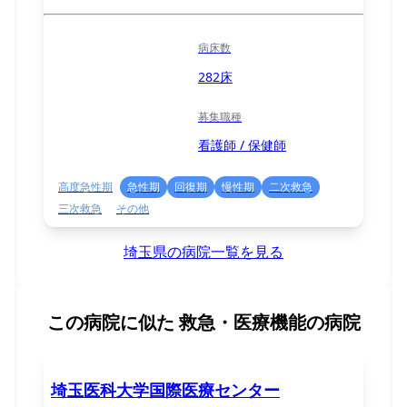
病床数
282床
募集職種
看護師 / 保健師
高度急性期
急性期
回復期
慢性期
二次救急
三次救急
その他
埼玉県の病院一覧を見る
この病院に似た
救急・医療機能の病院
埼玉医科大学国際医療センター