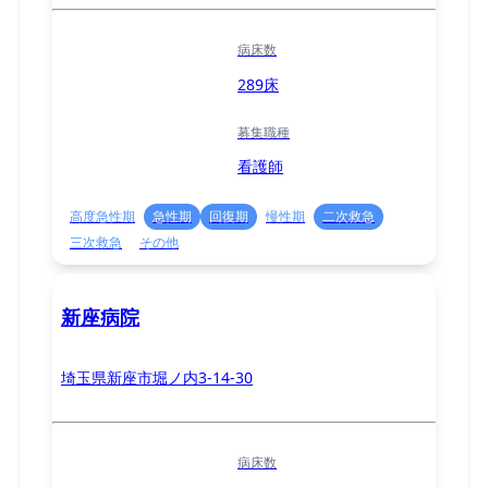
病床数
289床
募集職種
看護師
高度急性期
急性期
回復期
慢性期
二次救急
三次救急
その他
新座病院
埼玉県新座市堀ノ内3-14-30
病床数