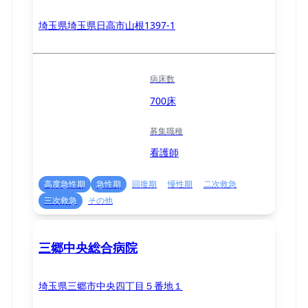
埼玉県埼玉県日高市山根1397-1
病床数
700床
募集職種
看護師
高度急性期
急性期
回復期
慢性期
二次救急
三次救急
その他
三郷中央総合病院
埼玉県三郷市中央四丁目５番地１