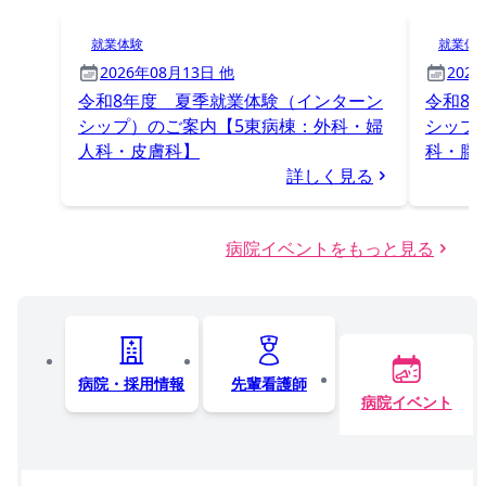
就業体験
就業体
2026年08月13日 他
202
令和8年度 夏季就業体験（インターン
令和8
シップ）のご案内【5東病棟：外科・婦
シップ
人科・皮膚科】
科・膠
詳しく見る
病院イベントをもっと見る
病院・採用情報
先輩看護師
病院イベント