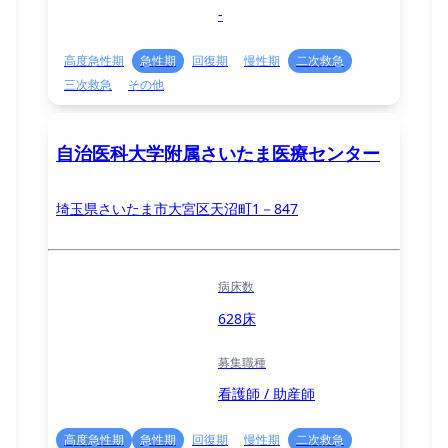
-
高度急性期
急性期
回復期
慢性期
二次救急
三次救急
その他
自治医科大学附属さいたま医療センター
埼玉県さいたま市大宮区天沼町1－847
病床数
628床
募集職種
看護師 / 助産師
高度急性期
急性期
回復期
慢性期
二次救急