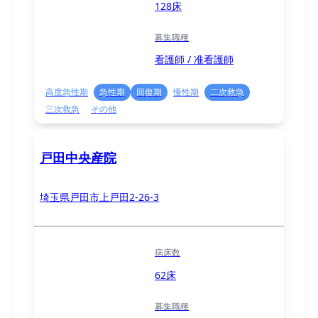
128床
募集職種
看護師 / 准看護師
高度急性期
急性期
回復期
慢性期
二次救急
三次救急
その他
戸田中央産院
埼玉県戸田市上戸田2-26-3
病床数
62床
募集職種