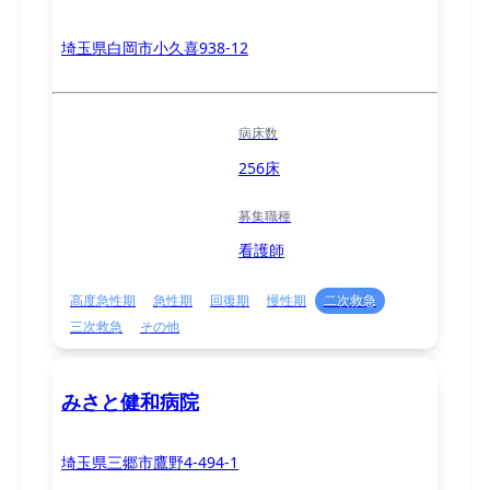
埼玉県白岡市小久喜938-12
病床数
256床
募集職種
看護師
高度急性期
急性期
回復期
慢性期
二次救急
三次救急
その他
みさと健和病院
埼玉県三郷市鷹野4-494-1