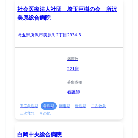
社会医療法人社団 埼玉巨樹の会 所沢
美原総合病院
埼玉県所沢市美原町2丁目2934-3
病床数
221床
募集職種
看護師
高度急性期
急性期
回復期
慢性期
二次救急
三次救急
その他
白岡中央総合病院