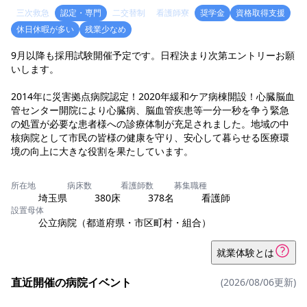
三次救急
認定・専門
二交替制
看護師寮
奨学金
資格取得支援
休日休暇が多い
残業少なめ
9月以降も採用試験開催予定です。日程決まり次第エントリーお願
いします。
2014年に災害拠点病院認定！2020年緩和ケア病棟開設！心臓脳血
管センター開院により心臓病、脳血管疾患等一分一秒を争う緊急
の処置が必要な患者様への診療体制が充足されました。地域の中
核病院として市民の皆様の健康を守り、安心して暮らせる医療環
境の向上に大きな役割を果たしています。
所在地
病床数
看護師数
募集職種
埼玉県
380床
378名
看護師
設置母体
公立病院（都道府県・市区町村・組合）
就業体験とは
直近開催の病院イベント
(2026/08/06更新)