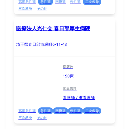
高度急性期
急性期
回復期
慢性期
二次救急
三次救急
その他
医療法人光仁会 春日部厚生病院
埼玉県春日部市緑町6-11-48
病床数
190床
募集職種
看護師 / 准看護師
高度急性期
急性期
回復期
慢性期
二次救急
三次救急
その他