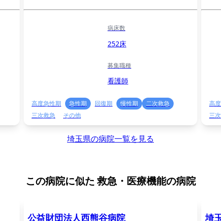
病床数
252床
募集職種
看護師
高度急性期
急性期
回復期
慢性期
二次救急
高度
三次救急
その他
三次
埼玉県の病院一覧を見る
この病院に似た
救急・医療機能の病院
公益財団法人西熊谷病院
埼