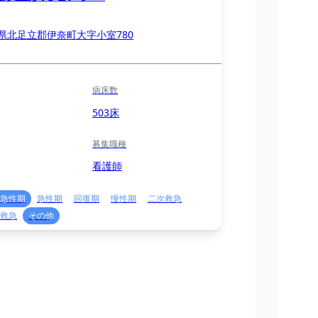
県北足立郡伊奈町大字小室780
病床数
503床
募集職種
看護師
急性期
急性期
回復期
慢性期
二次救急
救急
その他