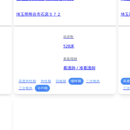
埼玉県熊谷市石原５７２
埼玉
病床数
528床
募集職種
看護師 / 准看護師
高度急性期
急性期
回復期
慢性期
二次救急
高度
三次救急
その他
三次