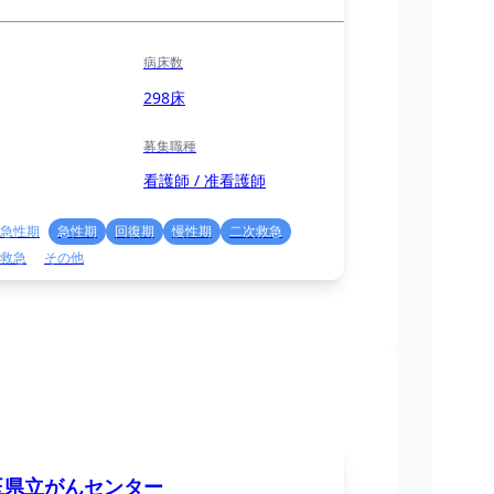
病床数
298床
募集職種
看護師 / 准看護師
急性期
急性期
回復期
慢性期
二次救急
救急
その他
玉県立がんセンター