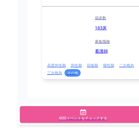
病床数
183床
募集職種
看護師
高度急性期
急性期
回復期
慢性期
二次救急
三次救急
その他
病院イベントをチェックする