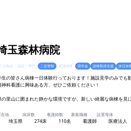
埼玉森林病院
三次救急
認定・専門
二交替制
看護師寮
奨学金
資格取得支援
休日休
学生の皆さん病棟一日体験行っております！施設見学のみでも
精神科看護に興味ある方、ぜひご依頼ください！
緑の里山に囲まれた静かな環境ですが、新しい綺麗な病棟を見
所在地
病床数
看護師数
募集職種
設置母体
埼玉県
274床
110名
看護師
医療法人