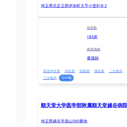
埼玉県北足立郡伊奈町大字小室818-2
病床数
183床
募集職種
看護師
高度急性期
急性期
回復期
慢性期
二次救急
三次救急
その他
順天堂大学医学部附属順天堂越谷病
埼玉県越谷市袋山560番地