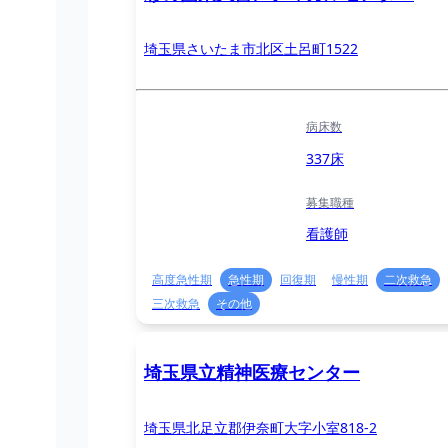
埼玉県さいたま市北区土呂町1522
病床数
337床
募集職種
看護師
高度急性期
急性期
回復期
慢性期
二次救急
三次救急
その他
埼玉県立精神医療センター
埼玉県北足立郡伊奈町大字小室818-2