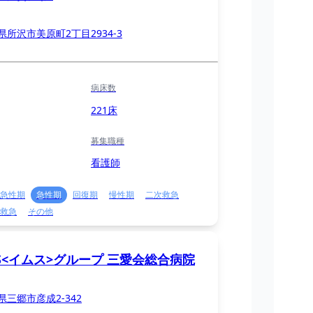
県所沢市美原町2丁目2934-3
病床数
221床
募集職種
看護師
急性期
急性期
回復期
慢性期
二次救急
救急
その他
S<イムス>グループ 三愛会総合病院
県三郷市彦成2-342