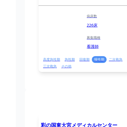
病床数
226床
募集職種
看護師
高度急性期
急性期
回復期
慢性期
二次救急
三次救急
その他
彩の国東大宮メディカルセンター