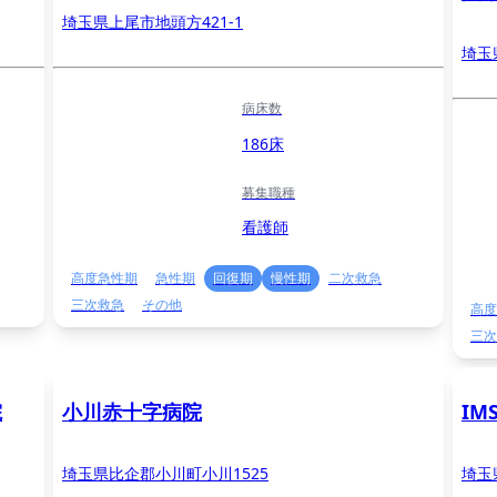
埼玉県上尾市地頭方421-1
埼玉
病床数
186床
募集職種
看護師
高度急性期
急性期
回復期
慢性期
二次救急
三次救急
その他
高度
三次
院
小川赤十字病院
IM
埼玉県比企郡小川町小川1525
埼玉