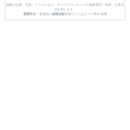
掲載の記事・写真・イラストなど、すべてのコンテンツの無断複写・転載・公衆送
信を禁じます。
看護学生
・看護師の
就職活動
情報サイトはナース専科 就職