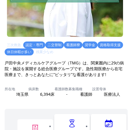
三次救急
認定・専門
二交替制
看護師寮
奨学金
資格取得支援
休日休暇が多い
残業少なめ
戸田中央メディカルケアグループ（TMG）は、関東圏内に29の病
院・施設を展開する総合医療グループです。急性期医療から在宅
医療まで、きっとあなたに“ピッタリ”な看護があります!
所在地
病床数
看護師数
募集職種
設置母体
埼玉県
6,394床
-
看護師
医療法人