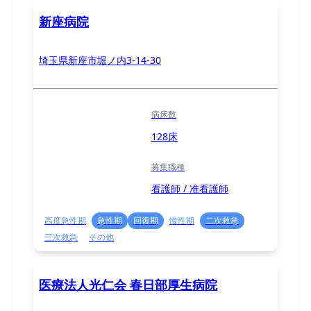
新座病院
埼玉県新座市堀ノ内3-14-30
病床数
128床
募集職種
看護師 / 准看護師
高度急性期
急性期
回復期
慢性期
二次救急
三次救急
その他
医療法人光仁会 春日部厚生病院