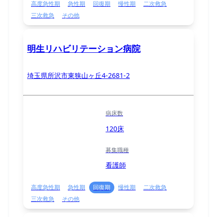
高度急性期
急性期
回復期
慢性期
二次救急
三次救急
その他
明生リハビリテーション病院
埼玉県所沢市東狭山ヶ丘4-2681-2
病床数
120床
募集職種
看護師
高度急性期
急性期
回復期
慢性期
二次救急
三次救急
その他