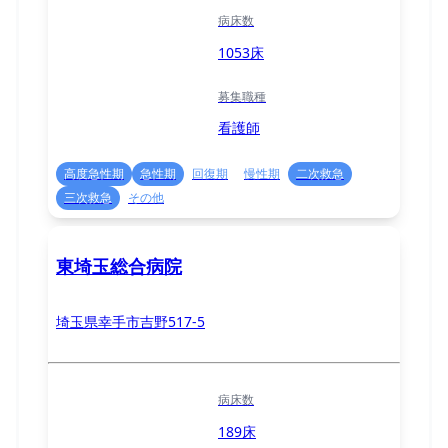
病床数
1053床
募集職種
看護師
高度急性期
急性期
回復期
慢性期
二次救急
三次救急
その他
東埼玉総合病院
埼玉県幸手市吉野517-5
病床数
189床