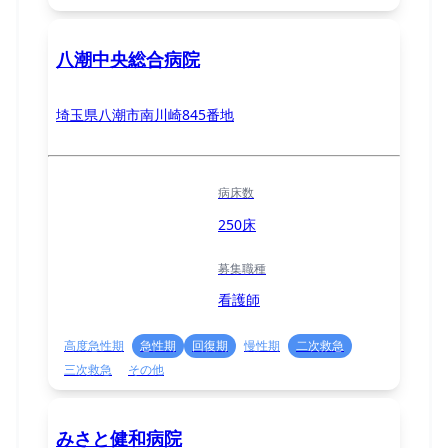
八潮中央総合病院
埼玉県八潮市南川崎845番地
病床数
250床
募集職種
看護師
高度急性期
急性期
回復期
慢性期
二次救急
三次救急
その他
みさと健和病院