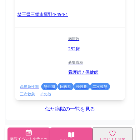
埼玉県三郷市鷹野4-494-1
病床数
282床
募集職種
看護師 / 保健師
高度急性期
急性期
回復期
慢性期
二次救急
三次救急
その他
似た病院の一覧を見る
病院イベントをチェッ
お気に入り追加