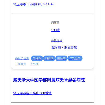
埼玉県春日部市緑町6-11-48
病床数
190床
募集職種
看護師 / 准看護師
高度急性期
急性期
回復期
慢性期
二次救急
三次救急
その他
順天堂大学医学部附属順天堂越谷病院
埼玉県越谷市袋山560番地