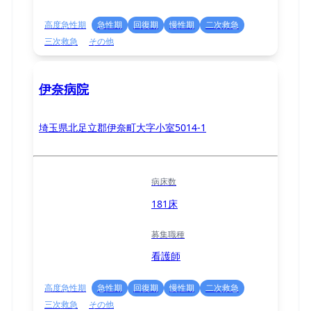
高度急性期
急性期
回復期
慢性期
二次救急
三次救急
その他
伊奈病院
埼玉県北足立郡伊奈町大字小室5014-1
病床数
181床
募集職種
看護師
高度急性期
急性期
回復期
慢性期
二次救急
三次救急
その他