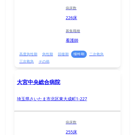
病床数
226床
募集職種
看護師
高度急性期
急性期
回復期
慢性期
二次救急
三次救急
その他
大宮中央総合病院
埼玉県さいたま市北区東大成町1-227
病床数
255床