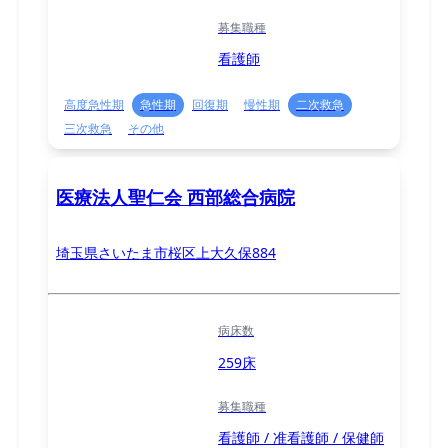
募集職種
看護師
高度急性期
急性期
回復期
慢性期
二次救急
三次救急
その他
医療法人聖仁会 西部総合病院
埼玉県さいたま市桜区上大久保884
病床数
259床
募集職種
看護師 / 准看護師 / 保健師