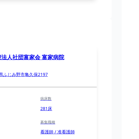
療法人社団富家会 富家病院
県ふじみ野市亀久保2197
病床数
281床
募集職種
看護師 / 准看護師