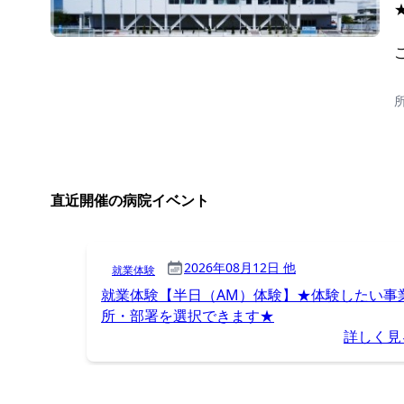
直近開催の病院イベント
2026年08月12日 他
就業体験
就業体験【半日（AM）体験】★体験したい事
所・部署を選択できます★
詳しく見