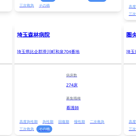
三次救急
その他
高度
三次
埼玉森林病院
圏
埼玉県比企郡滑川町和泉704番地
埼玉
病床数
274床
募集職種
看護師
高度急性期
急性期
回復期
慢性期
二次救急
高度
三次救急
その他
三次