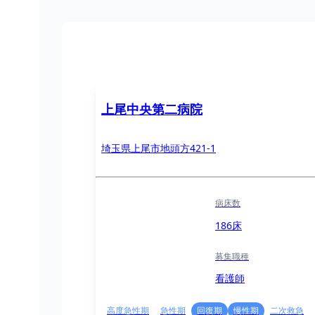
上尾中央第二病院
埼玉県上尾市地頭方421-1
病床数
186床
募集職種
看護師
高度急性期
急性期
回復期
慢性期
二次救急