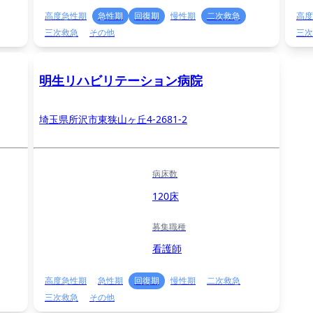
高度急性期
急性期
回復期
慢性期
二次救急
高度
三次救急
その他
三次
明生リハビリテーション病院
埼玉県所沢市東狭山ヶ丘4-2681-2
病床数
120床
募集職種
看護師
高度急性期
急性期
回復期
慢性期
二次救急
三次救急
その他