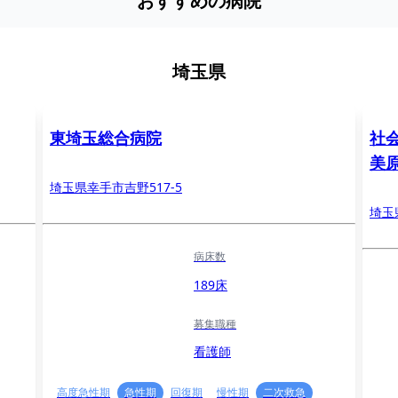
おすすめの病院
埼玉県
東埼玉総合病院
社
美
埼玉県幸手市吉野517-5
埼玉
病床数
189床
募集職種
看護師
高度急性期
急性期
回復期
慢性期
二次救急