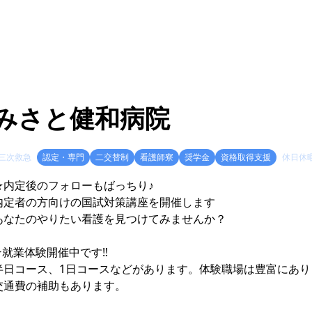
みさと健和病院
三次救急
認定・専門
二交替制
看護師寮
奨学金
資格取得支援
休日休
★内定後のフォローもばっちり♪
内定者の方向けの国試対策講座を開催します
あなたのやりたい看護を見つけてみませんか？
★就業体験開催中です‼
半日コース、1日コースなどがあります。体験職場は豊富にあり
交通費の補助もあります。