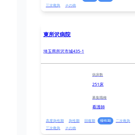
三次救急
その他
東所沢病院
埼玉県所沢市城435-1
病床数
251床
募集職種
看護師
高度急性期
急性期
回復期
慢性期
二次救急
三次救急
その他