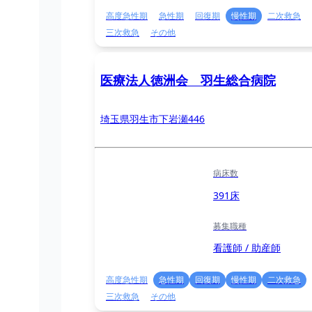
高度急性期
急性期
回復期
慢性期
二次救急
三次救急
その他
医療法人徳洲会 羽生総合病院
埼玉県羽生市下岩瀬446
病床数
391床
募集職種
看護師 / 助産師
高度急性期
急性期
回復期
慢性期
二次救急
三次救急
その他