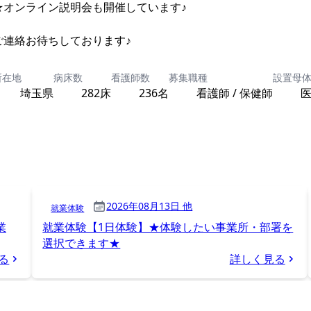
★オンライン説明会も開催しています♪
ご連絡お待ちしております♪
所在地
病床数
看護師数
募集職種
設置母
埼玉県
282床
236名
看護師 / 保健師
2026年08月13日 他
就業体験
業
就業体験【1日体験】★体験したい事業所・部署を
選択できます★
る
詳しく見る