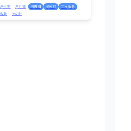
急性期
急性期
回復期
慢性期
二次救急
救急
その他