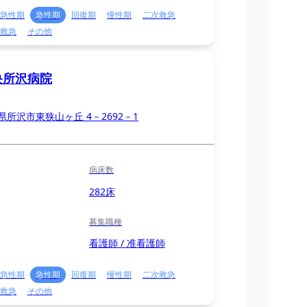
急性期
急性期
回復期
慢性期
二次救急
救急
その他
央所沢病院
県所沢市東狭山ヶ丘 4－2692－1
病床数
282床
募集職種
看護師 / 准看護師
急性期
急性期
回復期
慢性期
二次救急
救急
その他