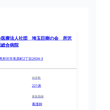
会医療法人社団 埼玉巨樹の会 所沢
原総合病院
県所沢市美原町2丁目2934-3
病床数
221床
募集職種
看護師