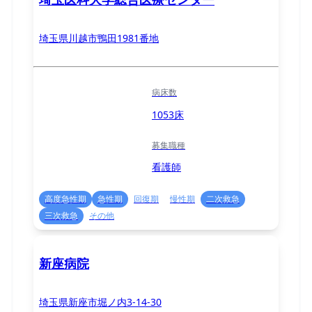
埼玉県川越市鴨田1981番地
病床数
1053床
募集職種
看護師
高度急性期
急性期
回復期
慢性期
二次救急
三次救急
その他
新座病院
埼玉県新座市堀ノ内3-14-30