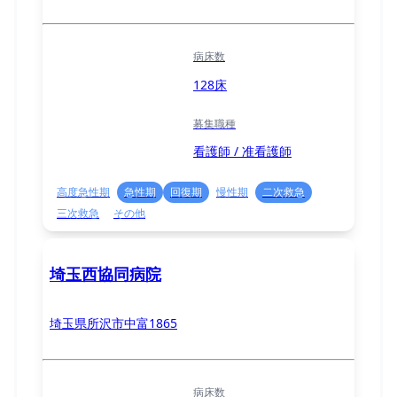
病床数
128床
募集職種
看護師 / 准看護師
高度急性期
急性期
回復期
慢性期
二次救急
三次救急
その他
埼玉西協同病院
埼玉県所沢市中富1865
病床数