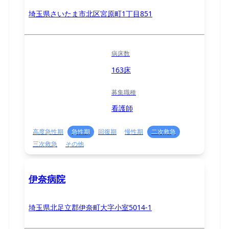
埼玉県さいたま市北区宮原町1丁目851
病床数
163床
募集職種
看護師
高度急性期
急性期
回復期
慢性期
二次救急
三次救急
その他
伊奈病院
埼玉県北足立郡伊奈町大字小室5014-1