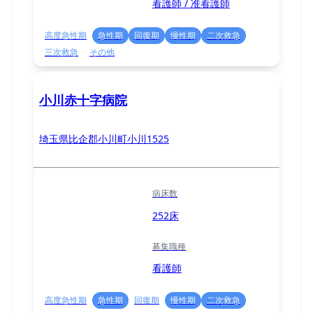
看護師 / 准看護師
高度急性期
急性期
回復期
慢性期
二次救急
三次救急
その他
小川赤十字病院
埼玉県比企郡小川町小川1525
病床数
252床
募集職種
看護師
高度急性期
急性期
回復期
慢性期
二次救急