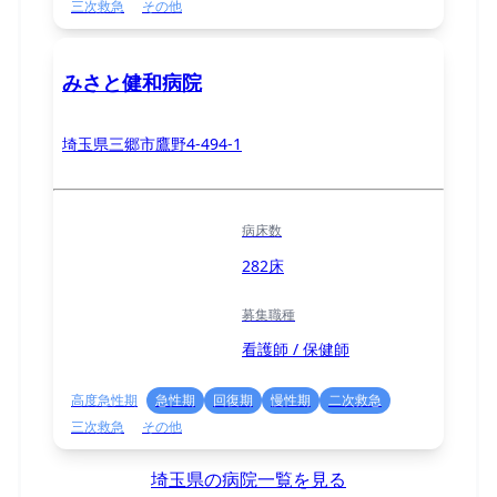
三次救急
その他
みさと健和病院
埼玉県三郷市鷹野4-494-1
病床数
282床
募集職種
看護師 / 保健師
高度急性期
急性期
回復期
慢性期
二次救急
三次救急
その他
埼玉県の病院一覧を見る