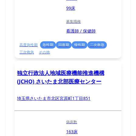
99床
募集職種
看護師 / 保健師
高度急性期
急性期
回復期
慢性期
二次救急
三次救急
その他
独立行政法人地域医療機能推進機構
(JCHO) さいたま北部医療センター
埼玉県さいたま市北区宮原町1丁目851
病床数
163床