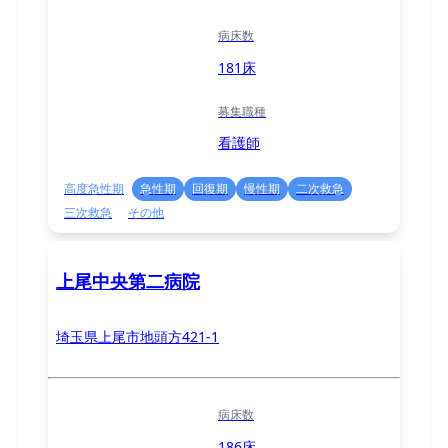
病床数
181床
募集職種
看護師
高度急性期
急性期
回復期
慢性期
二次救急
三次救急
その他
上尾中央第二病院
埼玉県上尾市地頭方421-1
病床数
186床