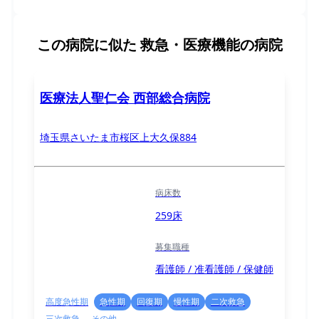
この病院に似た
救急・医療機能の病院
医療法人聖仁会 西部総合病院
埼玉県さいたま市桜区上大久保884
病床数
259床
募集職種
看護師 / 准看護師 / 保健師
高度急性期
急性期
回復期
慢性期
二次救急
三次救急
その他