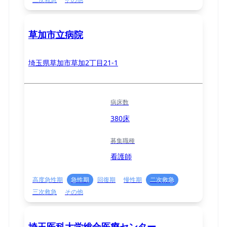
草加市立病院
埼玉県草加市草加2丁目21-1
病床数
380床
募集職種
看護師
高度急性期
急性期
回復期
慢性期
二次救急
三次救急
その他
埼玉医科大学総合医療センター