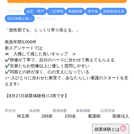
三次救急
認定・専門
二交替制
看護師寮
奨学金
資格取得支援
休日休暇が多い
残業少なめ
「急性期でも、じっくり寄り添える。」
救急年間3,000件
新人アンケートでは
≪ 入職して感じた良いギャップ ≫
✔研修が丁寧で、自分のペースに合わせて教えてもらえる
✔先輩たちが想像以上に優しく質問しやすい
✔同期との絆が深く、心の支えになっている
♪一人ひとりに合わせた教育で、あなたらしい看護のスタートを支
えます♪
【8月21日就業体験残り2席です】
所在地
病床数
看護師数
募集職種
設置母体
埼玉県
289床
250名
看護師
医療法人
就業体験とは