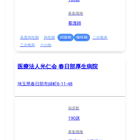
募集職種
看護師
高度急性期
急性期
回復期
慢性期
二次救急
三次救急
その他
医療法人光仁会 春日部厚生病院
埼玉県春日部市緑町6-11-48
病床数
190床
募集職種