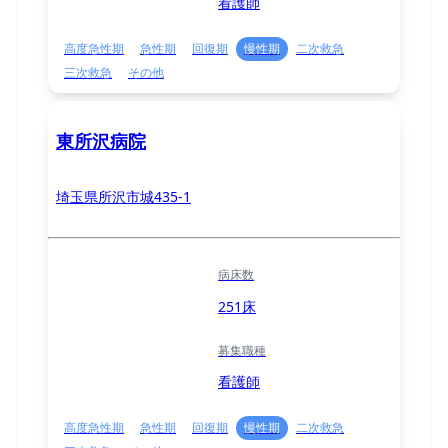
看護師
高度急性期
急性期
回復期
慢性期
二次救急
三次救急
その他
東所沢病院
埼玉県所沢市城435-1
病床数
251床
募集職種
看護師
高度急性期
急性期
回復期
慢性期
二次救急