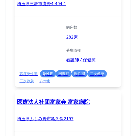
埼玉県三郷市鷹野4-494-1
病床数
282床
募集職種
看護師 / 保健師
高度急性期
急性期
回復期
慢性期
二次救急
三次救急
その他
医療法人社団富家会 富家病院
埼玉県ふじみ野市亀久保2197