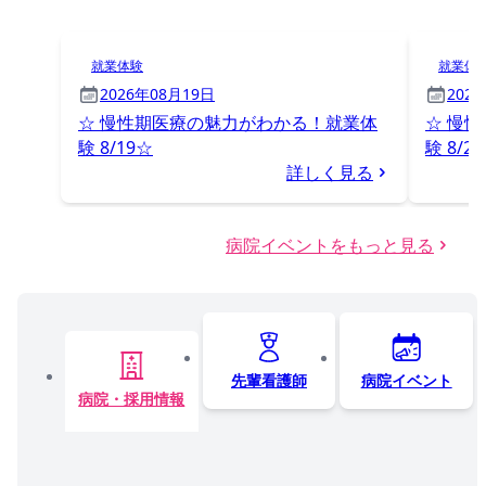
就業体験
就業体
2026年08月19日
202
☆ 慢性期医療の魅力がわかる！就業体
☆ 慢
験 8/19☆
験 8/2
詳しく見る
病院イベントをもっと見る
先輩看護師
病院イベント
病院・採用情報