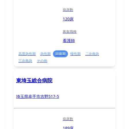
病床数
120床
募集職種
看護師
高度急性期
急性期
回復期
慢性期
二次救急
三次救急
その他
東埼玉総合病院
埼玉県幸手市吉野517-5
病床数
189床