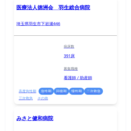
医療法人徳洲会 羽生総合病院
埼玉県羽生市下岩瀬446
病床数
391床
募集職種
看護師 / 助産師
高度急性期
急性期
回復期
慢性期
二次救急
三次救急
その他
みさと健和病院