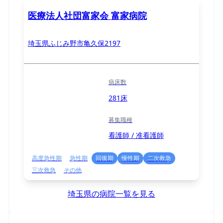
医療法人社団富家会 富家病院
埼玉県ふじみ野市亀久保2197
病床数
281床
募集職種
看護師 / 准看護師
高度急性期
急性期
回復期
慢性期
二次救急
三次救急
その他
埼玉県の病院一覧を見る