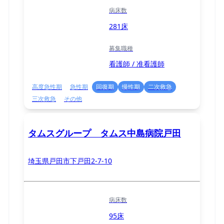
病床数
281床
募集職種
看護師 / 准看護師
高度急性期
急性期
回復期
慢性期
二次救急
三次救急
その他
タムスグループ タムス中島病院戸田
埼玉県戸田市下戸田2-7-10
病床数
95床