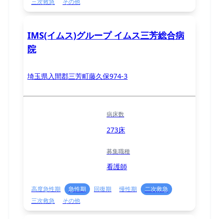
三次救急
その他
IMS(イムス)グループ イムス三芳総合病
院
埼玉県入間郡三芳町藤久保974-3
病床数
273床
募集職種
看護師
高度急性期
急性期
回復期
慢性期
二次救急
三次救急
その他