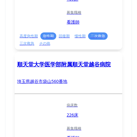
募集職種
看護師
高度急性期
急性期
回復期
慢性期
二次救急
三次救急
その他
順天堂大学医学部附属順天堂越谷病院
埼玉県越谷市袋山560番地
病床数
226床
募集職種