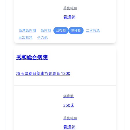
募集職種
看護師
高度急性期
急性期
回復期
慢性期
二次救急
三次救急
その他
秀和総合病院
埼玉県春日部市谷原新田1200
病床数
350床
募集職種
看護師