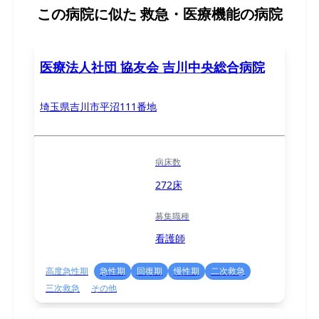
この病院に似た
救急・医療機能の病院
医療法人社団 協友会 吉川中央総合病院
埼玉県吉川市平沼111番地
病床数
272床
募集職種
看護師
高度急性期
急性期
回復期
慢性期
二次救急
三次救急
その他