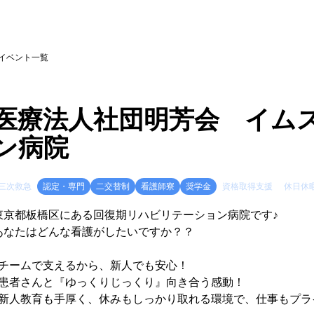
イベント一覧
医療法人社団明芳会 イム
ン病院
三次救急
認定・専門
二交替制
看護師寮
奨学金
資格取得支援
休日休
東京都板橋区にある回復期リハビリテーション病院です♪
あなたはどんな看護がしたいですか？？
♪チームで支えるから、新人でも安心！
♪患者さんと『ゆっくりじっくり』向き合う感動！
♪新人教育も手厚く、休みもしっかり取れる環境で、仕事もプラ