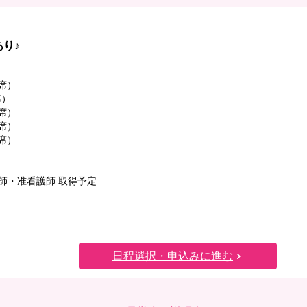
り♪
2席）
席）
2席）
2席）
2席）
看護師・准看護師 取得予定
日程選択・申込みに進む