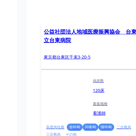
公益社団法人地域医療振興協会 台
立台東病院
東京都台東区千束3-20-5
病床数
120床
募集職種
看護師
高度急性期
急性期
回復期
慢性期
二次救急
三次救急
その他