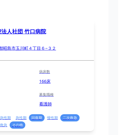
療法人社団 竹口病院
都昭島市玉川町４丁目６−３２
病床数
166床
募集職種
看護師
急性期
急性期
回復期
慢性期
二次救急
救急
その他