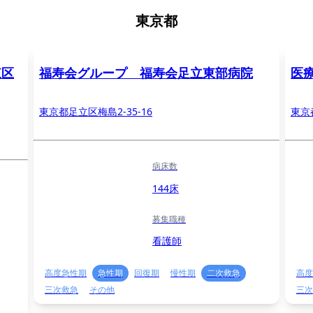
東京都
東区
福寿会グループ 福寿会足立東部病院
医
東京都足立区梅島2-35-16
東京
病床数
144床
募集職種
看護師
高度急性期
急性期
回復期
慢性期
二次救急
高度
三次救急
その他
三次