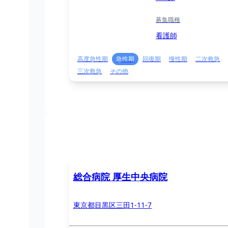
募集職種
看護師
高度急性期
急性期
回復期
慢性期
二次救急
三次救急
その他
総合病院 厚生中央病院
東京都目黒区三田1-11-7