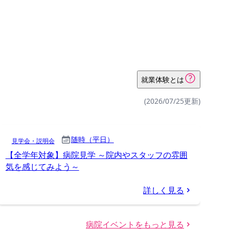
就業体験とは
(2026/07/25更新)
随時（平日）
見学会・説明会
【全学年対象】病院見学 ～院内やスタッフの雰囲
気を感じてみよう～
詳しく見る
病院イベントをもっと見る