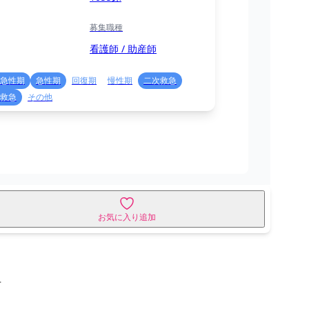
募集職種
看護師 / 助産師
急性期
急性期
回復期
慢性期
二次救急
救急
その他
お気に入り追加
せ