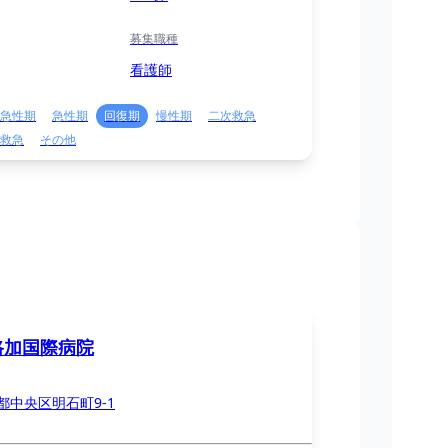
募集職種
看護師
急性期
急性期
回復期
慢性期
二次救急
救急
その他
路加国際病院
都中央区明石町9-1