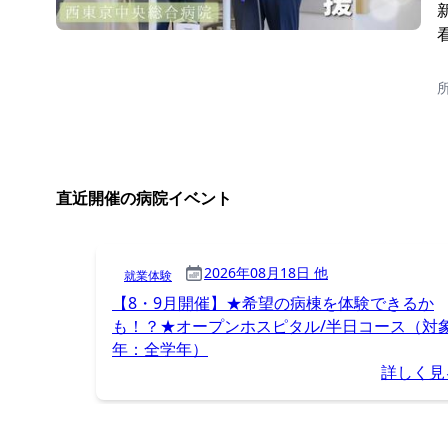
直近開催の病院イベント
2026年08月18日 他
就業体験
【8・9月開催】★希望の病棟を体験できるか
も！？★オープンホスピタル/半日コース（対
年：全学年）
詳しく見