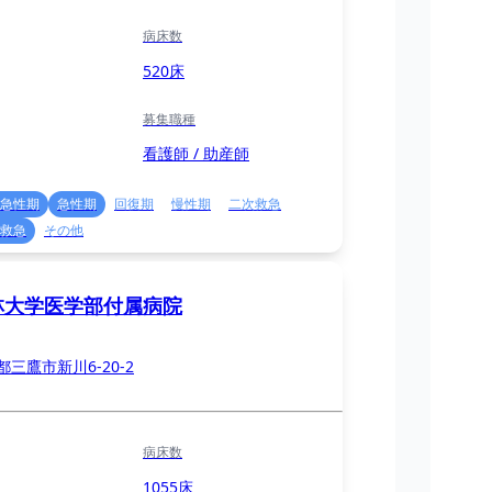
病床数
520床
募集職種
看護師 / 助産師
急性期
急性期
回復期
慢性期
二次救急
救急
その他
林大学医学部付属病院
都三鷹市新川6-20-2
病床数
1055床