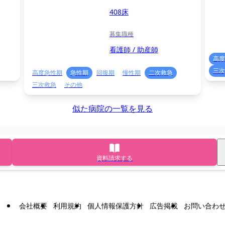
408床
募集職種
看護師 / 助産師
高度
三次
高度急性期
急性期
回復期
慢性期
二次救急
三次救急
その他
似た病院の一覧を見る
資料請求する
会社概要
利用規約
個人情報保護方針
広告掲載
お問い合わ