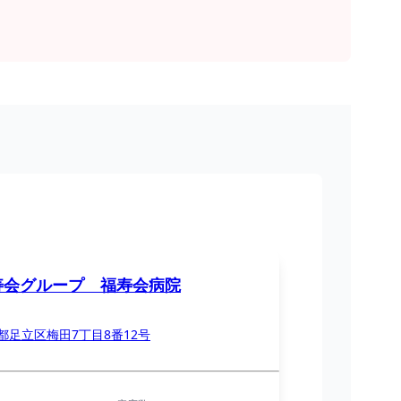
寿会グループ 福寿会病院
都足立区梅田7丁目8番12号