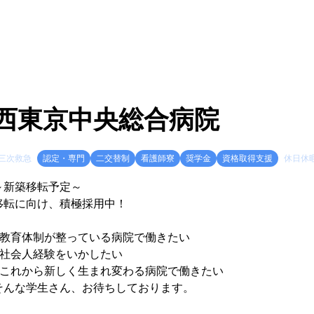
西東京中央総合病院
三次救急
認定・専門
二交替制
看護師寮
奨学金
資格取得支援
休日休
～新築移転予定～
移転に向け、積極採用中！
#教育体制が整っている病院で働きたい
#社会人経験をいかしたい
#これから新しく生まれ変わる病院で働きたい
そんな学生さん、お待ちしております。