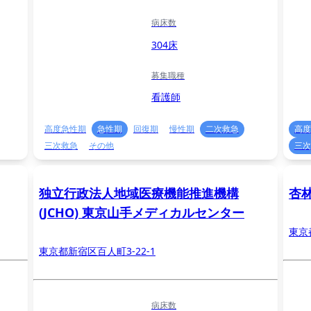
病床数
304床
募集職種
看護師
高度急性期
急性期
回復期
慢性期
二次救急
高度
三次救急
その他
三次
独立行政法人地域医療機能推進機構
杏
(JCHO) 東京山手メディカルセンター
東京
東京都新宿区百人町3-22-1
病床数