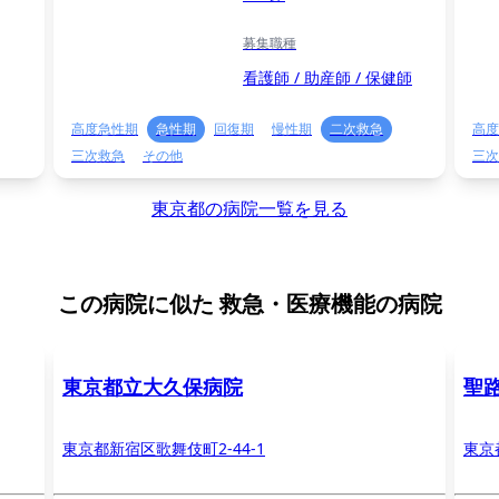
募集職種
看護師 / 助産師 / 保健師
高度急性期
急性期
回復期
慢性期
二次救急
高度
三次救急
その他
三次
東京都の病院一覧を見る
この病院に似た
救急・医療機能の病院
東京都立大久保病院
聖
東京都新宿区歌舞伎町2-44-1
東京