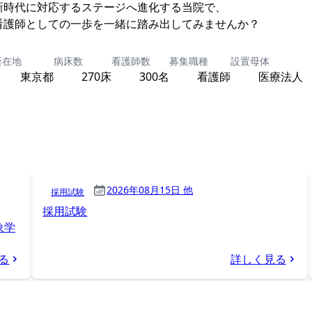
新時代に対応するステージへ進化する当院で、
看護師としての一歩を一緒に踏み出してみませんか？
所在地
病床数
看護師数
募集職種
設置母体
東京都
270床
300名
看護師
医療法人
2026年08月15日 他
採用試験
採用試験
象学
る
詳しく見る