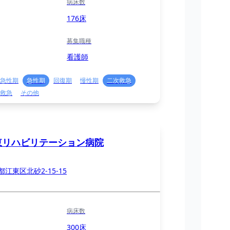
病床数
176床
募集職種
看護師
急性期
急性期
回復期
慢性期
二次救急
救急
その他
東リハビリテーション病院
都江東区北砂2-15-15
病床数
300床