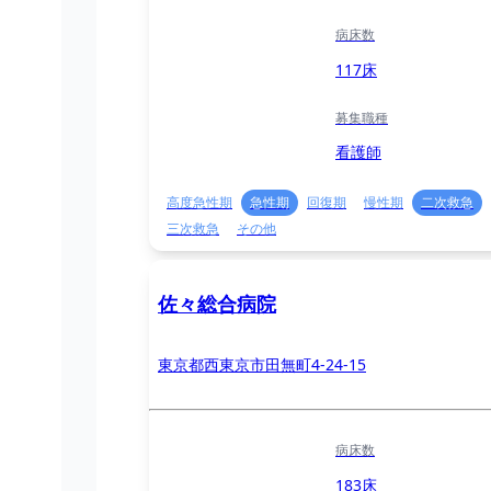
病床数
117床
募集職種
看護師
高度急性期
急性期
回復期
慢性期
二次救急
三次救急
その他
佐々総合病院
東京都西東京市田無町4-24-15
病床数
183床