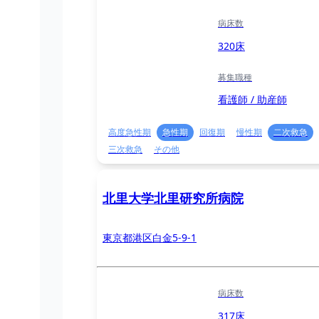
病床数
320床
募集職種
看護師 / 助産師
高度急性期
急性期
回復期
慢性期
二次救急
三次救急
その他
北里大学北里研究所病院
東京都港区白金5-9-1
病床数
317床