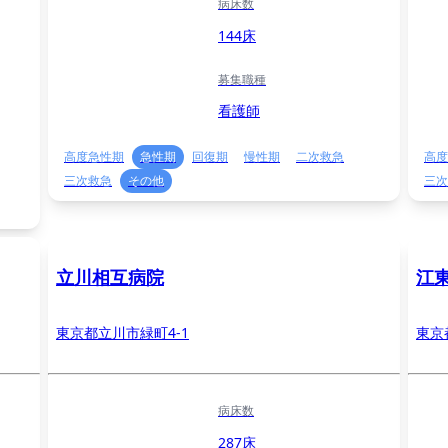
病床数
144床
募集職種
看護師
高度急性期
急性期
回復期
慢性期
二次救急
高度
三次救急
その他
三次
立川相互病院
江
東京都立川市緑町4-1
東京
病床数
287床