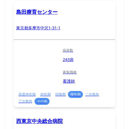
島田療育センター
東京都多摩市中沢1-31-1
病床数
243床
募集職種
看護師
高度急性期
急性期
回復期
慢性期
二次救急
三次救急
その他
西東京中央総合病院