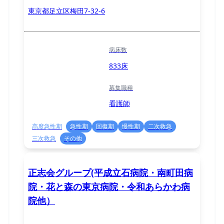
東京都足立区梅田7-32-6
病床数
833床
募集職種
看護師
高度急性期
急性期
回復期
慢性期
二次救急
三次救急
その他
正志会グループ(平成立石病院・南町田病
院・花と森の東京病院・令和あらかわ病
院他）