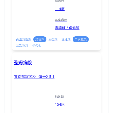
病床数
114床
募集職種
看護師 / 保健師
高度急性期
急性期
回復期
慢性期
二次救急
三次救急
その他
聖母病院
東京都新宿区中落合2-5-1
病床数
154床