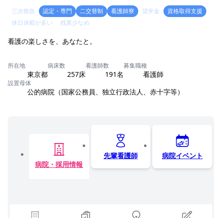
三次救急
認定・専門
二交替制
看護師寮
奨学金
資格取得支援
休日休暇が多い
残業少なめ
看護の楽しさを、あなたと。
所在地
病床数
看護師数
募集職種
東京都
257床
191名
看護師
設置母体
公的病院（国家公務員、独立行政法人、赤十字等）
先輩看護師
病院イベント
病院・採用情報