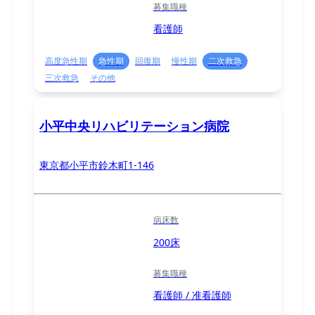
募集職種
看護師
高度急性期
急性期
回復期
慢性期
二次救急
三次救急
その他
小平中央リハビリテーション病院
東京都小平市鈴木町1-146
病床数
200床
募集職種
看護師 / 准看護師