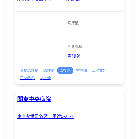
病床数
-
募集職種
看護師
高度急性期
急性期
回復期
慢性期
二次救急
三次救急
その他
関東中央病院
東京都世田谷区上用賀6-25-1