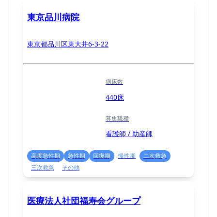
東京品川病院
東京都品川区東大井6-3-22
病床数
440床
募集職種
看護師 / 助産師
高度急性期
急性期
回復期
慢性期
二次救急
三次救急
その他
医療法人社団福寿会グループ