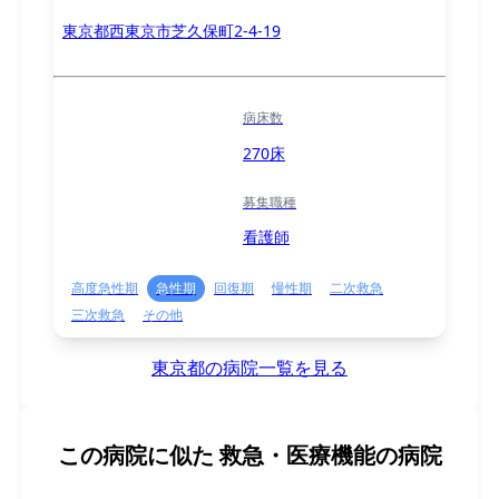
東京都西東京市芝久保町2-4-19
病床数
270床
募集職種
看護師
高度急性期
急性期
回復期
慢性期
二次救急
三次救急
その他
東京都の病院一覧を見る
この病院に似た
救急・医療機能の病院