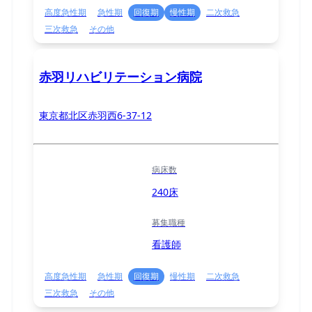
高度急性期
急性期
回復期
慢性期
二次救急
三次救急
その他
赤羽リハビリテーション病院
東京都北区赤羽西6-37-12
病床数
240床
募集職種
看護師
高度急性期
急性期
回復期
慢性期
二次救急
三次救急
その他