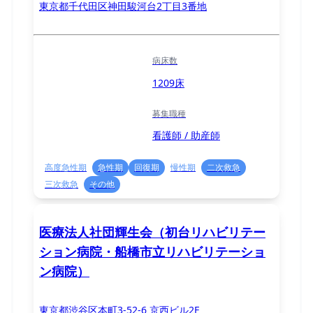
東京都千代田区神田駿河台2丁目3番地
病床数
1209床
募集職種
看護師 / 助産師
高度急性期
急性期
回復期
慢性期
二次救急
三次救急
その他
医療法人社団輝生会（初台リハビリテー
ション病院・船橋市立リハビリテーショ
ン病院）
東京都渋谷区本町3-52-6 京西ビル2F