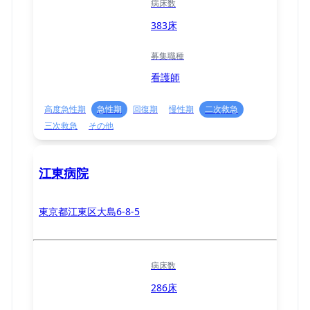
病床数
383床
募集職種
看護師
高度急性期
急性期
回復期
慢性期
二次救急
三次救急
その他
江東病院
東京都江東区大島6-8-5
病床数
286床