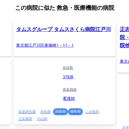
この病院に似た
救急・医療機能の病院
タムスグループ タムスさくら病院江戸川
正
院
院
東京都江戸川区東篠崎1－11－1
東京
病床数
378床
募集職種
看護師
高度急性期
急性期
回復期
慢性期
二次救急
三次救急
その他
高度