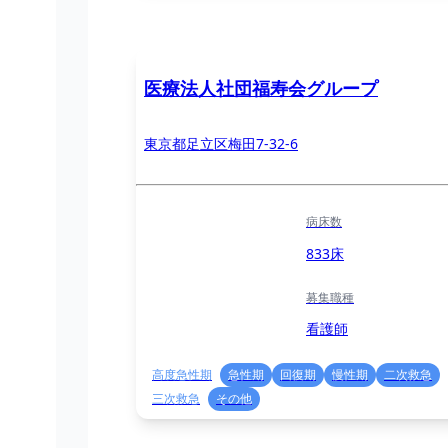
医療法人社団福寿会グループ
東京都足立区梅田7-32-6
病床数
833床
募集職種
看護師
高度急性期
急性期
回復期
慢性期
二次救急
三次救急
その他