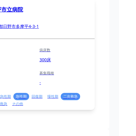
野市立病院
都日野市多摩平4-3-1
病床数
300床
募集職種
-
急性期
急性期
回復期
慢性期
二次救急
救急
その他