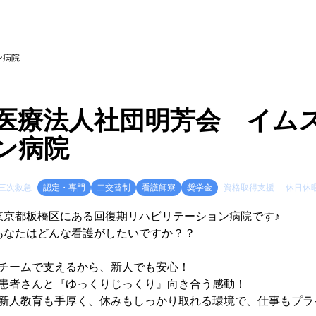
ン病院
医療法人社団明芳会 イム
ン病院
三次救急
認定・専門
二交替制
看護師寮
奨学金
資格取得支援
休日休
東京都板橋区にある回復期リハビリテーション病院です♪
あなたはどんな看護がしたいですか？？
♪チームで支えるから、新人でも安心！
♪患者さんと『ゆっくりじっくり』向き合う感動！
♪新人教育も手厚く、休みもしっかり取れる環境で、仕事もプラ