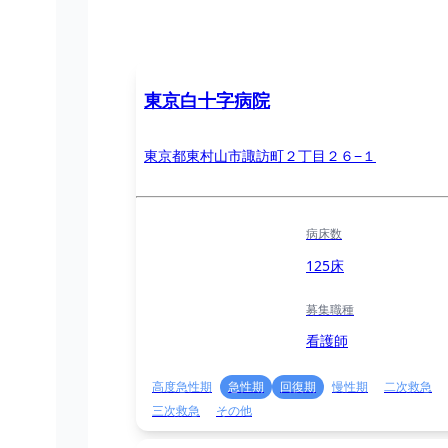
東京白十字病院
東京都東村山市諏訪町２丁目２６−１
病床数
125床
募集職種
看護師
高度急性期
急性期
回復期
慢性期
二次救急
三次救急
その他