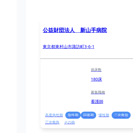
公益財団法人 新山手病院
東京都東村山市諏訪町3-6-1
病床数
180床
募集職種
看護師
高度急性期
急性期
回復期
慢性期
二次救急
三次救急
その他