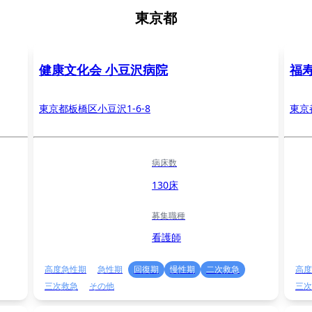
東京都
健康文化会 小豆沢病院
福
東京都板橋区小豆沢1-6-8
東京
病床数
130床
募集職種
看護師
高度急性期
急性期
回復期
慢性期
二次救急
高度
三次救急
その他
三次