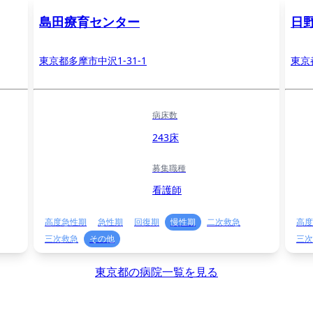
島田療育センター
日
東京都多摩市中沢1-31-1
東京
病床数
243床
募集職種
看護師
高度急性期
急性期
回復期
慢性期
二次救急
高度
三次救急
その他
三次
東京都の病院一覧を見る