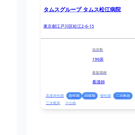
タムスグループ タムス松江病院
東京都江戸川区松江2-6-15
病床数
199床
募集職種
看護師
高度急性期
急性期
回復期
慢性期
二次救急
三次救急
その他