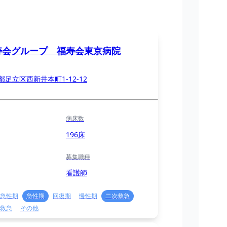
寿会グループ 福寿会東京病院
都足立区西新井本町1-12-12
病床数
196床
募集職種
看護師
急性期
急性期
回復期
慢性期
二次救急
救急
その他