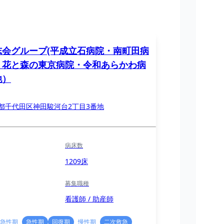
志会グループ(平成立石病院・南町田病
・花と森の東京病院・令和あらかわ病
他）
都千代田区神田駿河台2丁目3番地
病床数
1209床
募集職種
看護師 / 助産師
急性期
急性期
回復期
慢性期
二次救急