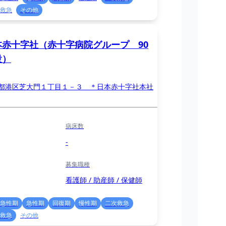
救急
その他
本赤十字社（赤十字病院グループ 90
設）
都港区芝大門１丁目１－３ ＊日本赤十字社本社
病床数
-
募集職種
看護師 / 助産師 / 保健師
急性期
急性期
回復期
慢性期
二次救急
救急
その他