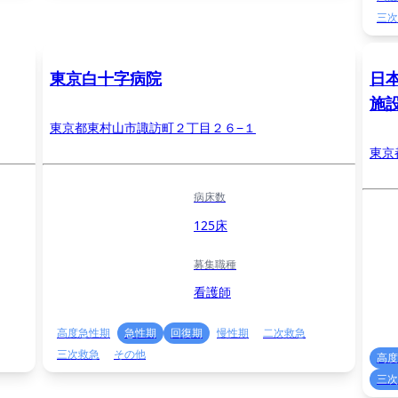
三次
東京白十字病院
日
施
東京都東村山市諏訪町２丁目２６−１
東京
病床数
125床
募集職種
看護師
高度急性期
急性期
回復期
慢性期
二次救急
三次救急
その他
高度
三次