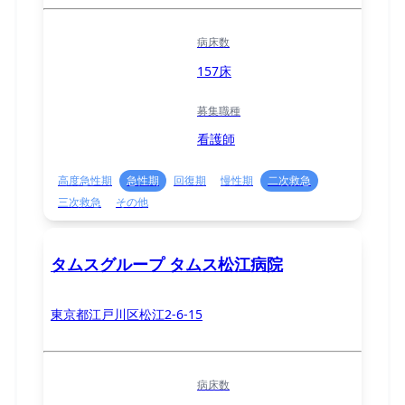
病床数
157床
募集職種
看護師
高度急性期
急性期
回復期
慢性期
二次救急
三次救急
その他
タムスグループ タムス松江病院
東京都江戸川区松江2-6-15
病床数