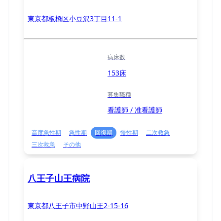
東京都板橋区小豆沢3丁目11-1
病床数
153床
募集職種
看護師 / 准看護師
高度急性期
急性期
回復期
慢性期
二次救急
三次救急
その他
八王子山王病院
東京都八王子市中野山王2-15-16