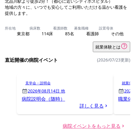
北品川駅より徒歩2分！（都心に近いシティホスピタル）
地域の方々に、いつでも安心してご利用いただける温かい看護を
提供します。
所在地
病床数
看護師数
募集職種
設置母体
東京都
114床
85名
看護師
その他
就業体験とは
直近開催の病院イベント
(2026/07/23更新)
見学会・説明会
就業体
2026年08月14日 他
202
病院説明会（随時）
職業体
詳しく見る
病院イベントをもっと見る