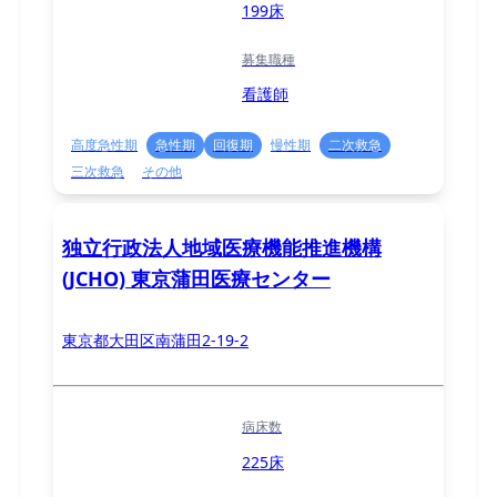
199床
募集職種
看護師
高度急性期
急性期
回復期
慢性期
二次救急
三次救急
その他
独立行政法人地域医療機能推進機構
(JCHO) 東京蒲田医療センター
東京都大田区南蒲田2-19-2
病床数
225床