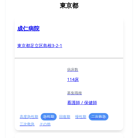
東京都
成仁病院
東京都足立区島根3-2-1
病床数
114床
募集職種
看護師 / 保健師
高度急性期
急性期
回復期
慢性期
二次救急
三次救急
その他