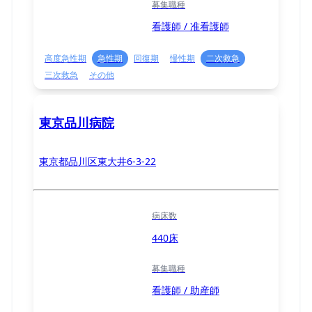
募集職種
看護師 / 准看護師
高度急性期
急性期
回復期
慢性期
二次救急
三次救急
その他
東京品川病院
東京都品川区東大井6-3-22
病床数
440床
募集職種
看護師 / 助産師