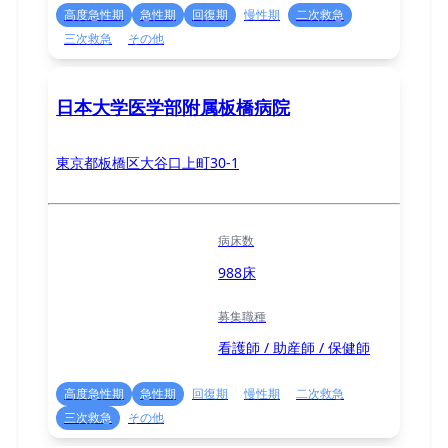
高度急性期
急性期
回復期
慢性期
二次救急
三次救急
その他
日本大学医学部附属板橋病院
東京都板橋区大谷口上町30-1
病床数
988床
募集職種
看護師 / 助産師 / 保健師
高度急性期
急性期
回復期
慢性期
二次救急
三次救急
その他