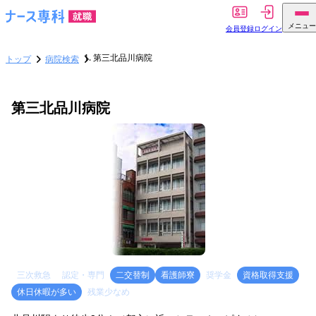
メニュー
会員登録
ログイン
第三北品川病院
トップ
病院検索
第三北品川病院
三次救急
認定・専門
二交替制
看護師寮
奨学金
資格取得支援
休日休暇が多い
残業少なめ