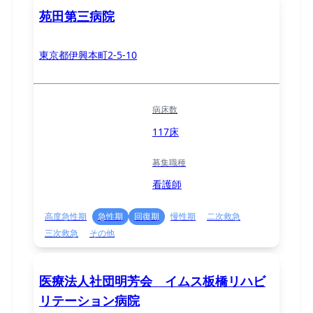
苑田第三病院
東京都伊興本町2-5-10
病床数
117床
募集職種
看護師
高度急性期
急性期
回復期
慢性期
二次救急
三次救急
その他
医療法人社団明芳会 イムス板橋リハビ
リテーション病院