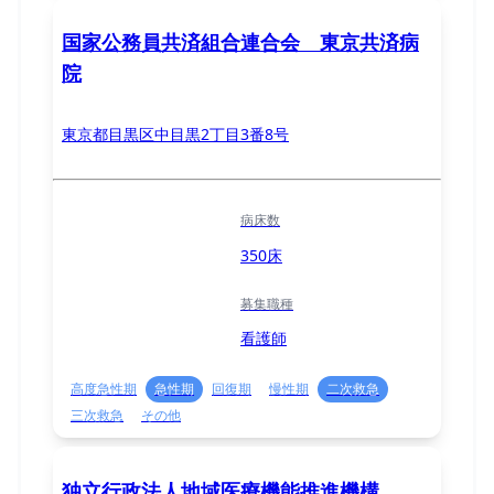
国家公務員共済組合連合会 東京共済病
院
東京都目黒区中目黒2丁目3番8号
病床数
350床
募集職種
看護師
高度急性期
急性期
回復期
慢性期
二次救急
三次救急
その他
独立行政法人地域医療機能推進機構