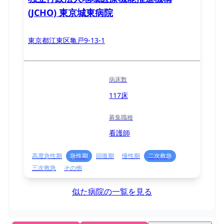
(JCHO) 東京城東病院
東京都江東区亀戸9-13-1
病床数
117床
募集職種
看護師
高度急性期
急性期
回復期
慢性期
二次救急
三次救急
その他
似た病院の一覧を見る