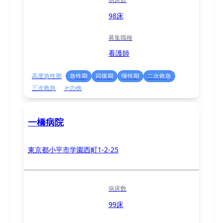
98床
募集職種
看護師
高度急性期
急性期
回復期
慢性期
二次救急
三次救急
その他
一橋病院
東京都小平市学園西町1-2-25
病床数
99床