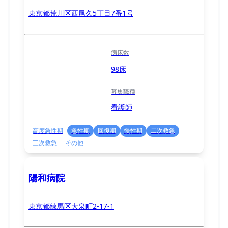
東京都荒川区西尾久5丁目7番1号
病床数
98床
募集職種
看護師
高度急性期
急性期
回復期
慢性期
二次救急
三次救急
その他
陽和病院
東京都練馬区大泉町2-17-1