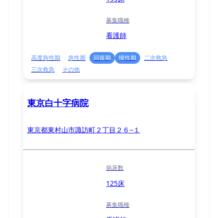
募集職種
看護師
高度急性期
急性期
回復期
慢性期
二次救急
三次救急
その他
東京白十字病院
東京都東村山市諏訪町２丁目２６−１
病床数
125床
募集職種