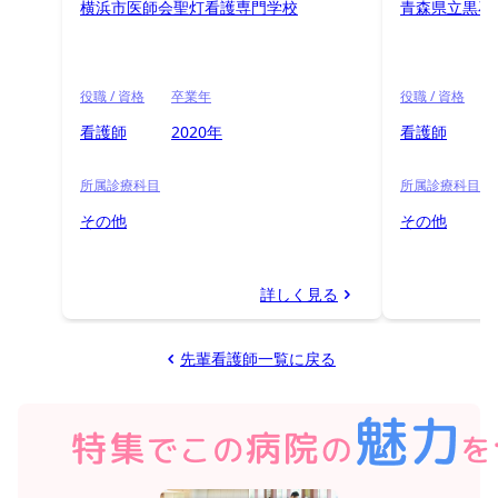
横浜市医師会聖灯看護専門学校
青森県立黒石
役職 / 資格
卒業年
役職 / 資格
看護師
2020年
看護師
所属診療科目
所属診療科目
その他
その他
詳しく見る
先輩看護師一覧に戻る