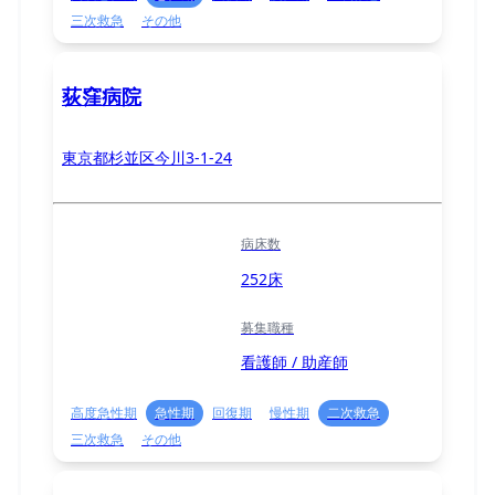
三次救急
その他
荻窪病院
東京都杉並区今川3-1-24
病床数
252床
募集職種
看護師 / 助産師
高度急性期
急性期
回復期
慢性期
二次救急
三次救急
その他