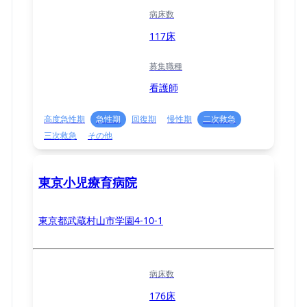
病床数
117床
募集職種
看護師
高度急性期
急性期
回復期
慢性期
二次救急
三次救急
その他
東京小児療育病院
東京都武蔵村山市学園4-10-1
病床数
176床