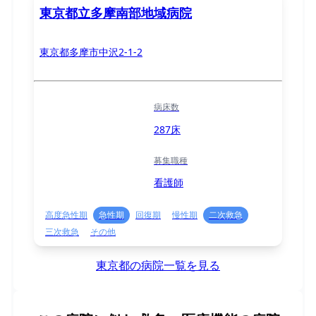
東京都立多摩南部地域病院
東京都多摩市中沢2-1-2
病床数
287床
募集職種
看護師
高度急性期
急性期
回復期
慢性期
二次救急
三次救急
その他
東京都の病院一覧を見る