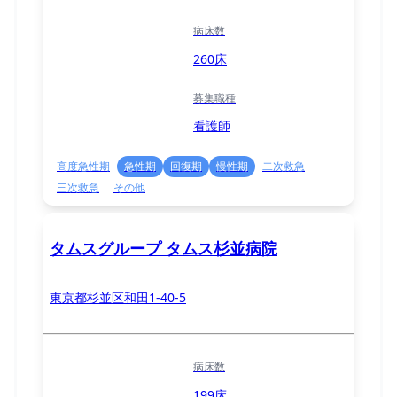
病床数
260床
募集職種
看護師
高度急性期
急性期
回復期
慢性期
二次救急
三次救急
その他
タムスグループ タムス杉並病院
東京都杉並区和田1-40-5
病床数
199床