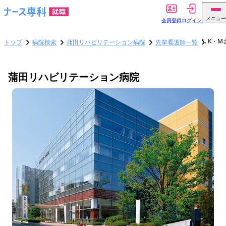
メニュー
会員登録
ログイン
K・M
トップ
病院検索
蒲田リハビリテーション病院
先輩看護師一覧
蒲田リハビリテーション病院