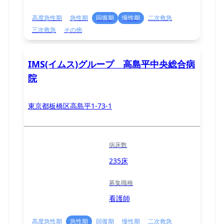
高度急性期
急性期
回復期
慢性期
二次救急
三次救急
その他
IMS(イムス)グループ 高島平中央総合病
院
東京都板橋区高島平1-73-1
病床数
235床
募集職種
看護師
高度急性期
急性期
回復期
慢性期
二次救急