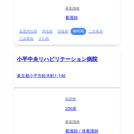
募集職種
看護師
高度急性期
急性期
回復期
慢性期
二次救急
三次救急
その他
小平中央リハビリテーション病院
東京都小平市鈴木町1-146
病床数
200床
募集職種
看護師 / 准看護師