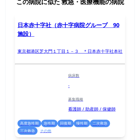
この病院に似た
救急・医療機能の病院
日本赤十字社（赤十字病院グループ 90
施設）
東京都港区芝大門１丁目１－３ ＊日本赤十字社本社
病床数
-
募集職種
看護師 / 助産師 / 保健師
高度急性期
急性期
回復期
慢性期
二次救急
三次救急
その他