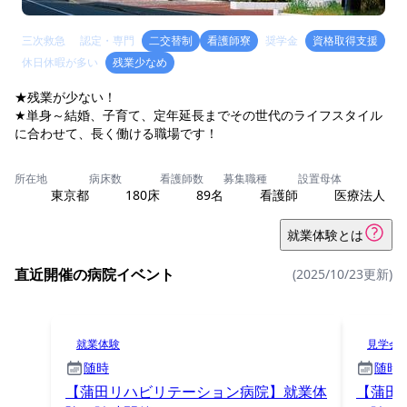
三次救急
認定・専門
二交替制
看護師寮
奨学金
資格取得支援
休日休暇が多い
残業少なめ
★残業が少ない！
★単身～結婚、子育て、定年延長までその世代のライフスタイル
所在地
病床数
看護師数
募集職種
設置母体
東京都
180床
89名
看護師
医療法人
就業体験とは
直近開催の病院イベント
(2025/10/23更新)
就業体験
見学会
随時
随時
【蒲田リハビリテーション病院】就業体
【蒲田