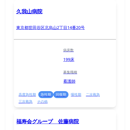
久我山病院
東京都世田谷区北烏山2丁目14番20号
病床数
199床
募集職種
看護師
高度急性期
急性期
回復期
慢性期
二次救急
三次救急
その他
福寿会グループ 佐藤病院