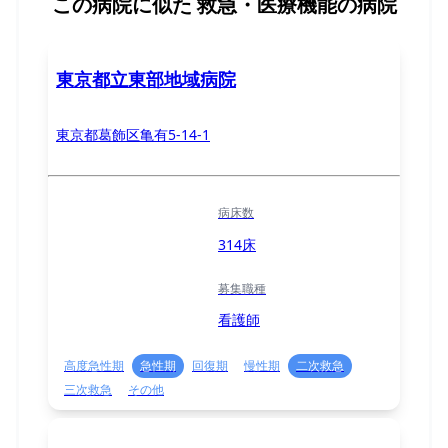
この病院に似た
救急・医療機能の病院
東京都立東部地域病院
東京都葛飾区亀有5-14-1
病床数
314床
募集職種
看護師
高度急性期
急性期
回復期
慢性期
二次救急
三次救急
その他