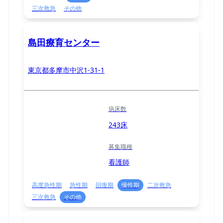
三次救急
その他
島田療育センター
東京都多摩市中沢1-31-1
病床数
243床
募集職種
看護師
高度急性期
急性期
回復期
慢性期
二次救急
三次救急
その他