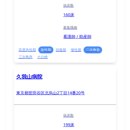
病床数
160床
募集職種
看護師 / 助産師
高度急性期
急性期
回復期
慢性期
二次救急
三次救急
その他
久我山病院
東京都世田谷区北烏山2丁目14番20号
病床数
199床