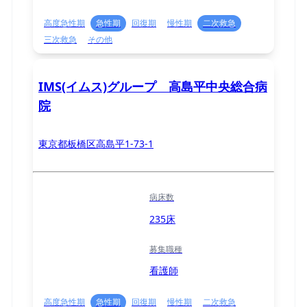
高度急性期
急性期
回復期
慢性期
二次救急
三次救急
その他
IMS(イムス)グループ 高島平中央総合病
院
東京都板橋区高島平1-73-1
病床数
235床
募集職種
看護師
高度急性期
急性期
回復期
慢性期
二次救急