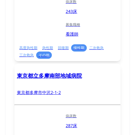
病床数
243床
募集職種
看護師
高度急性期
急性期
回復期
慢性期
二次救急
三次救急
その他
東京都立多摩南部地域病院
東京都多摩市中沢2-1-2
病床数
287床