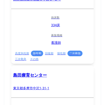
病床数
334床
募集職種
看護師
高度急性期
急性期
回復期
慢性期
二次救急
三次救急
その他
島田療育センター
東京都多摩市中沢1-31-1