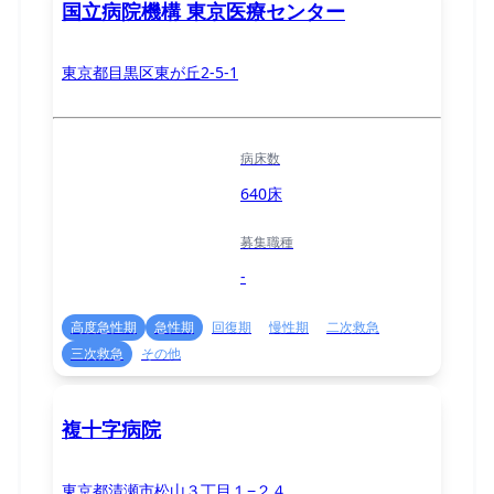
国立病院機構 東京医療センター
東京都目黒区東が丘2-5-1
病床数
640床
募集職種
-
高度急性期
急性期
回復期
慢性期
二次救急
三次救急
その他
複十字病院
東京都清瀬市松山３丁目１−２４