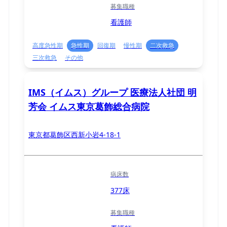
募集職種
看護師
高度急性期
急性期
回復期
慢性期
二次救急
三次救急
その他
IMS（イムス）グループ 医療法人社団 明
芳会 イムス東京葛飾総合病院
東京都葛飾区西新小岩4-18-1
病床数
377床
募集職種