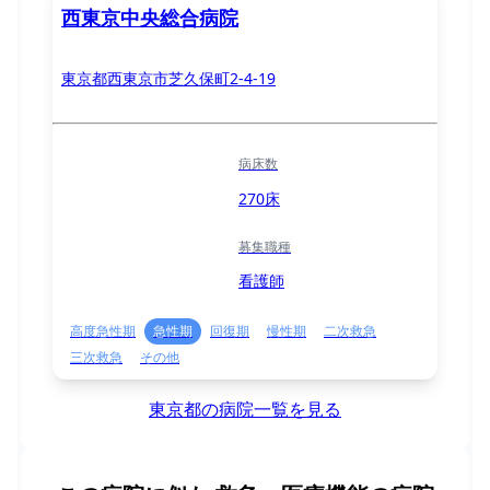
西東京中央総合病院
東京都西東京市芝久保町2-4-19
病床数
270床
募集職種
看護師
高度急性期
急性期
回復期
慢性期
二次救急
三次救急
その他
東京都の病院一覧を見る