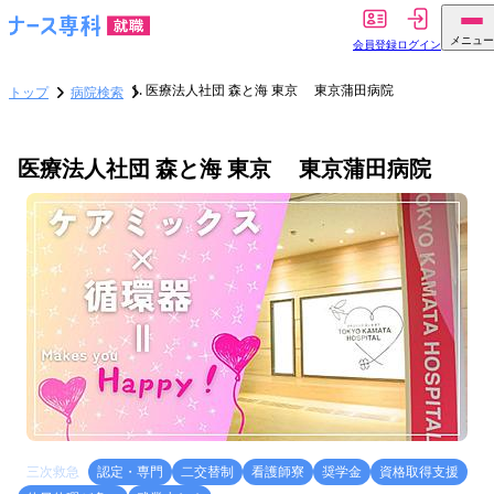
メニュー
会員登録
ログイン
医療法人社団 森と海 東京 東京蒲田病院
トップ
病院検索
医療法人社団 森と海 東京 東京蒲田病院
三次救急
認定・専門
二交替制
看護師寮
奨学金
資格取得支援