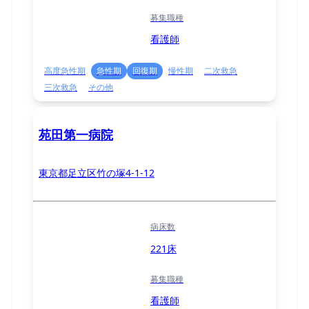
募集職種
看護師
高度急性期
急性期
回復期
慢性期
二次救急
三次救急
その他
苑田第一病院
東京都足立区竹の塚4-1-12
病床数
221床
募集職種
看護師