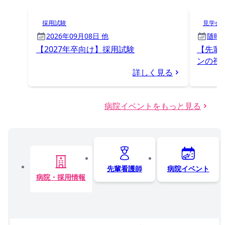
採用試験
見学会
2026年09月08日 他
随時
【2027年卒向け】採用試験
【先輩
ンの視
詳しく見る
病院イベントをもっと見る
先輩看護師
病院イベント
病院・採用情報