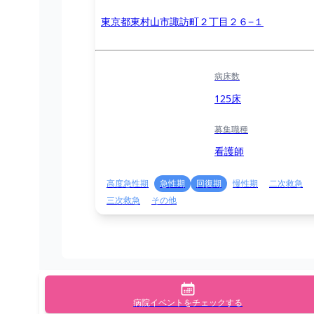
東京都東村山市諏訪町２丁目２６−１
病床数
125床
募集職種
看護師
高度急性期
急性期
回復期
慢性期
二次救急
三次救急
その他
病院イベントをチェックする