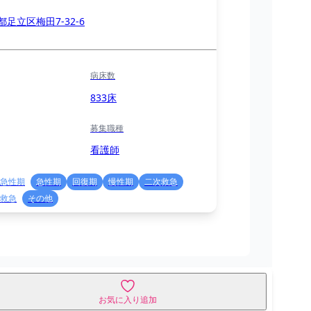
都足立区梅田7-32-6
病床数
833床
募集職種
看護師
急性期
急性期
回復期
慢性期
二次救急
救急
その他
お気に入り追加