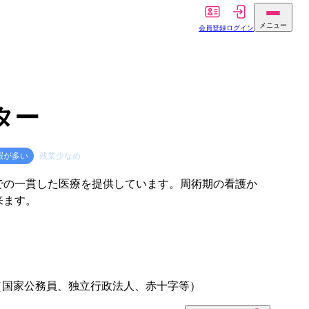
メニュー
会員登録
ログイン
ター
暇が多い
残業少なめ
での一貫した医療を提供しています。周術期の看護か
来ます。
（国家公務員、独立行政法人、赤十字等）