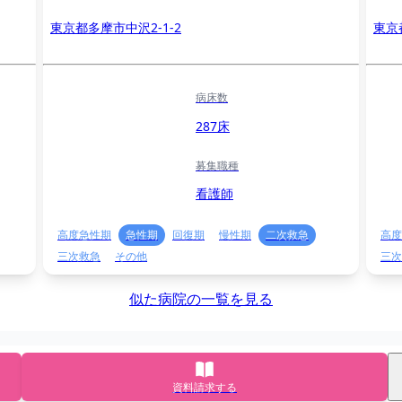
東京都多摩市中沢2-1-2
東京
病床数
287床
募集職種
看護師
高度急性期
急性期
回復期
慢性期
二次救急
高度
三次救急
その他
三次
似た病院の一覧を見る
資料請求する