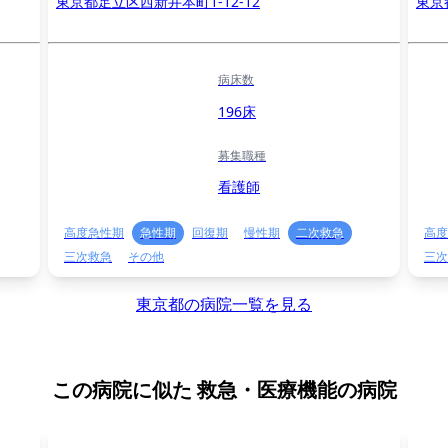
東京都足立区西新井本町1-12-12
東京
病床数
196床
募集職種
看護師
高度急性期
急性期
回復期
慢性期
二次救急
高度
三次救急
その他
三次
東京都の病院一覧を見る
この病院に似た
救急・医療機能の病院