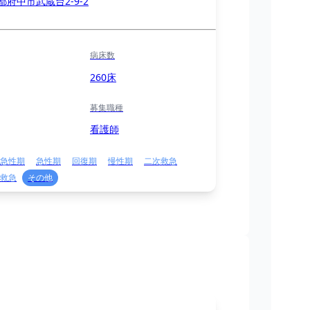
都府中市武蔵台2-9-2
病床数
260床
募集職種
看護師
急性期
急性期
回復期
慢性期
二次救急
救急
その他