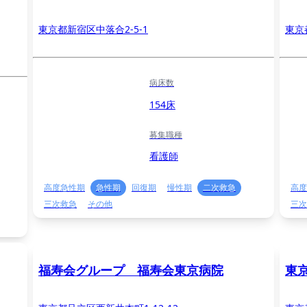
東京都新宿区中落合2-5-1
東京
病床数
154床
募集職種
看護師
高度急性期
急性期
回復期
慢性期
二次救急
高度
三次救急
その他
三次
福寿会グループ 福寿会東京病院
東