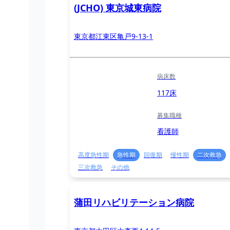
(JCHO) 東京城東病院
東京都江東区亀戸9-13-1
病床数
117床
募集職種
看護師
高度急性期
急性期
回復期
慢性期
二次救急
三次救急
その他
蒲田リハビリテーション病院