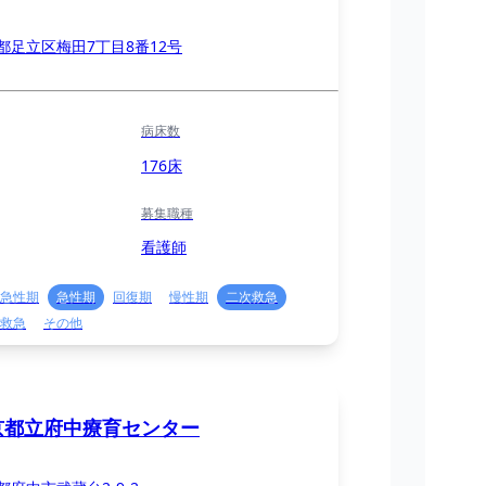
都足立区梅田7丁目8番12号
病床数
176床
募集職種
看護師
急性期
急性期
回復期
慢性期
二次救急
救急
その他
京都立府中療育センター