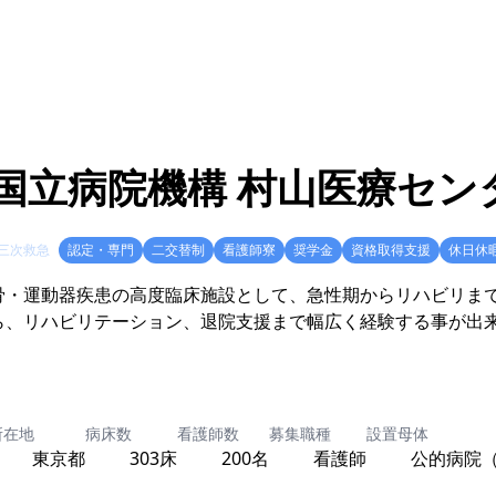
国立病院機構 村山医療セン
三次救急
認定・専門
二交替制
看護師寮
奨学金
資格取得支援
休日休
骨・運動器疾患の高度臨床施設として、急性期からリハビリま
ら、リハビリテーション、退院支援まで幅広く経験する事が出
所在地
病床数
看護師数
募集職種
設置母体
東京都
303床
200名
看護師
公的病院