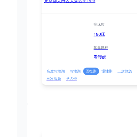
東京都大田区大森西4-14-5
病床数
180床
募集職種
看護師
高度急性期
急性期
回復期
慢性期
二次救急
三次救急
その他