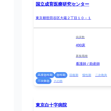
国立成育医療研究センター
東京都世田谷区大蔵２丁目１０－１
病床数
490床
募集職種
看護師 / 助産師
高度急性期
急性期
回復期
慢性期
二次救急
三次救急
その他
東京白十字病院