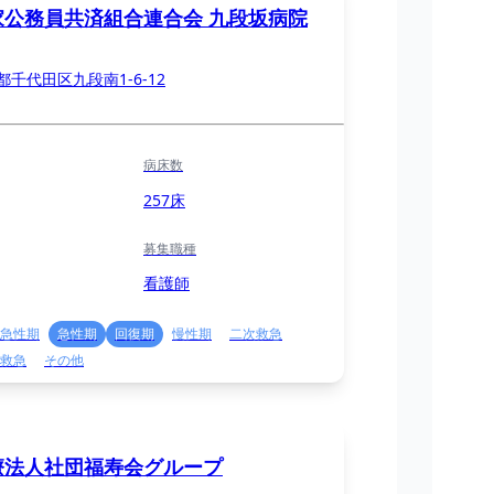
家公務員共済組合連合会 九段坂病院
都千代田区九段南1-6-12
病床数
257床
募集職種
看護師
急性期
急性期
回復期
慢性期
二次救急
救急
その他
療法人社団福寿会グループ