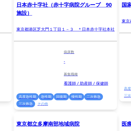
日本赤十字社（赤十字病院グループ 90
国
施設）
東京
東京都港区芝大門１丁目１－３ ＊日本赤十字社本社
病床数
-
募集職種
看護師 / 助産師 / 保健師
高度
三次
高度急性期
急性期
回復期
慢性期
二次救急
三次救急
その他
東京都立多摩南部地域病院
医