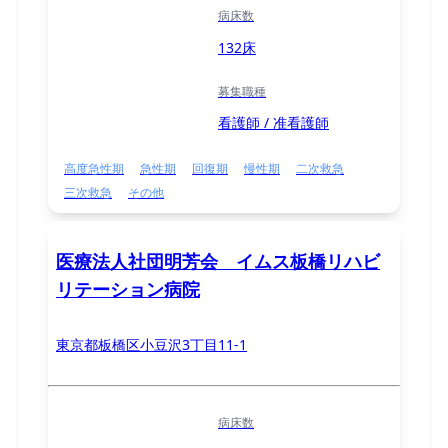
病床数
132床
募集職種
看護師 / 准看護師
高度急性期
急性期
回復期
慢性期
二次救急
三次救急
その他
医療法人社団明芳会 イムス板橋リハビ
リテーション病院
東京都板橋区小豆沢3丁目11-1
病床数