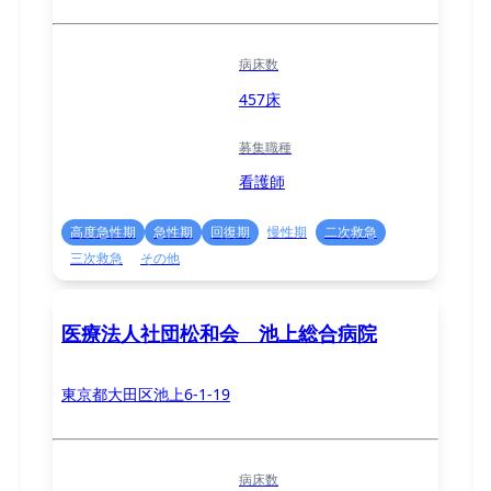
病床数
457床
募集職種
看護師
高度急性期
急性期
回復期
慢性期
二次救急
三次救急
その他
医療法人社団松和会 池上総合病院
東京都大田区池上6-1-19
病床数