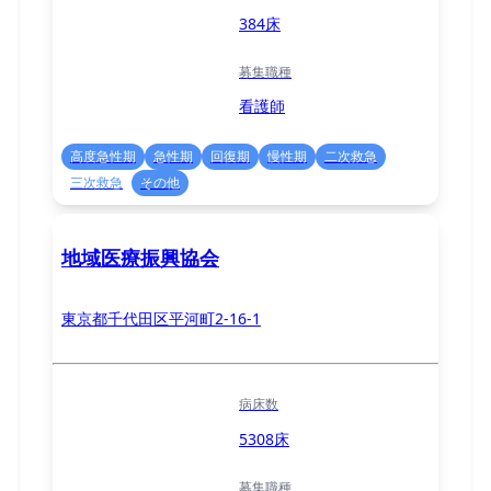
384床
募集職種
看護師
高度急性期
急性期
回復期
慢性期
二次救急
三次救急
その他
地域医療振興協会
東京都千代田区平河町2-16-1
病床数
5308床
募集職種