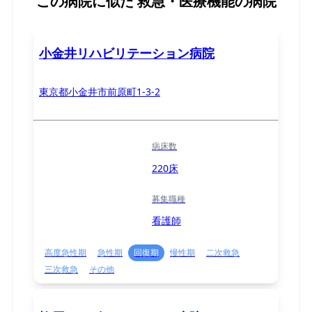
この病院に似た
救急・医療機能の病院
小金井リハビリテーション病院
東京都小金井市前原町1-3-2
病床数
220床
募集職種
看護師
高度急性期
急性期
回復期
慢性期
二次救急
三次救急
その他