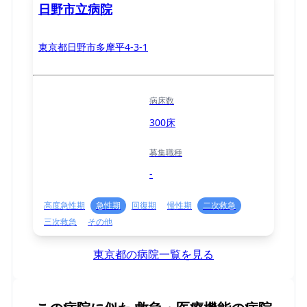
日野市立病院
東京都日野市多摩平4-3-1
病床数
300床
募集職種
-
高度急性期
急性期
回復期
慢性期
二次救急
三次救急
その他
東京都の病院一覧を見る