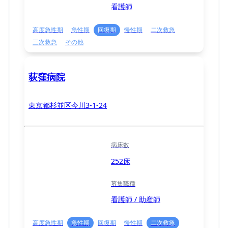
看護師
高度急性期
急性期
回復期
慢性期
二次救急
三次救急
その他
荻窪病院
東京都杉並区今川3-1-24
病床数
252床
募集職種
看護師 / 助産師
高度急性期
急性期
回復期
慢性期
二次救急