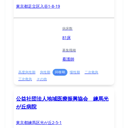
東京都足立区入谷1-8-19
病床数
81床
募集職種
看護師
高度急性期
急性期
回復期
慢性期
二次救急
三次救急
その他
公益社団法人地域医療振興協会 練馬光
が丘病院
東京都練馬区光が丘2-5-1