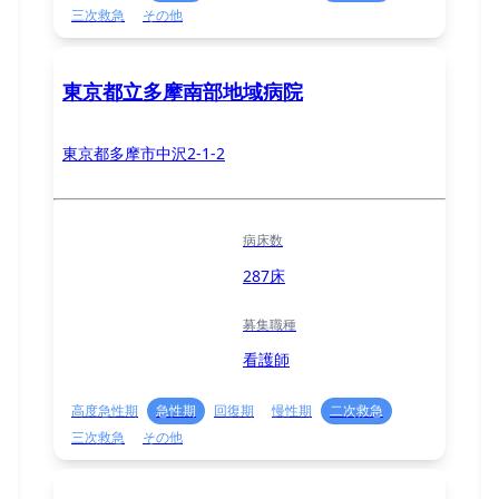
三次救急
その他
東京都立多摩南部地域病院
東京都多摩市中沢2-1-2
病床数
287床
募集職種
看護師
高度急性期
急性期
回復期
慢性期
二次救急
三次救急
その他