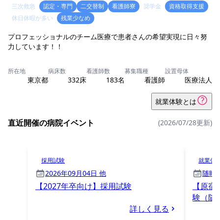
三次救急
認定・専門
二交替制
看護師寮
奨学金
資格取得支援
休日休暇が多い
残業少なめ
プロフェッショナルのチーム医療で患者さんの希望実現に日々努
力しています！！
所在地
病床数
看護師数
募集職種
設置母体
東京都
332床
183名
看護師
医療法人
就業体験とは
直近開催の病院イベント
(2026/07/28更新)
採用試験
就業体
2026年09月04日 他
随時
【2027年卒向け】採用試験
【原宿
験（随
詳しく見る