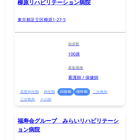
柳原リハビリテーション病院
東京都足立区柳原1-27-5
病床数
100床
募集職種
看護師 / 保健師
高度急性期
急性期
回復期
慢性期
二次救急
三次救急
その他
福寿会グループ みらいリハビリテーシ
ョン病院