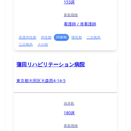
153床
募集職種
看護師 / 准看護師
高度急性期
急性期
回復期
慢性期
二次救急
三次救急
その他
蒲田リハビリテーション病院
東京都大田区大森西4-14-5
病床数
180床
募集職種