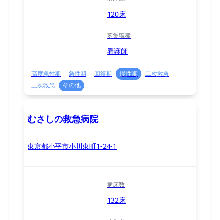
120床
募集職種
看護師
高度急性期
急性期
回復期
慢性期
二次救急
三次救急
その他
むさしの救急病院
東京都小平市小川東町1-24-1
病床数
132床