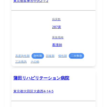
東京都多摩市中沢2-1-2
病床数
287床
募集職種
看護師
高度急性期
急性期
回復期
慢性期
二次救急
三次救急
その他
蒲田リハビリテーション病院
東京都大田区大森西4-14-5