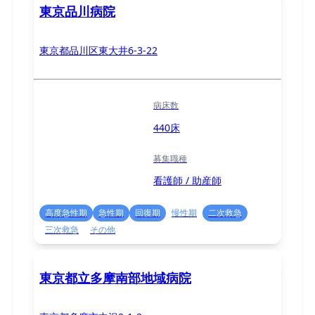
東京品川病院
東京都品川区東大井6-3-22
病床数
440床
募集職種
看護師 / 助産師
高度急性期
急性期
回復期
慢性期
二次救急
三次救急
その他
東京都立多摩南部地域病院