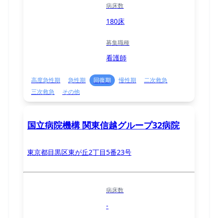
病床数
180床
募集職種
看護師
高度急性期
急性期
回復期
慢性期
二次救急
三次救急
その他
国立病院機構 関東信越グループ32病院
東京都目黒区東が丘2丁目5番23号
病床数
-