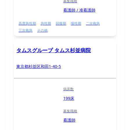
募集職種
看護師 / 准看護師
高度急性期
急性期
回復期
慢性期
二次救急
三次救急
その他
タムスグループ タムス杉並病院
東京都杉並区和田1-40-5
病床数
199床
募集職種
看護師