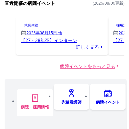
直近開催の病院イベント
(2026/08/06更新)
就業体験
採用試
2026年08月15日 他
202
【27・28年卒】インターン
【27・
詳しく見る
病院イベントをもっと見る
先輩看護師
病院イベント
病院・採用情報