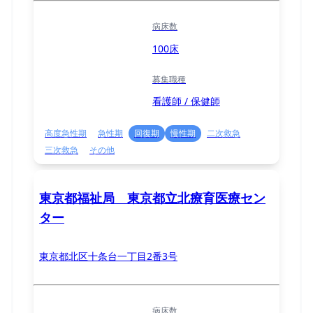
病床数
100床
募集職種
看護師 / 保健師
高度急性期
急性期
回復期
慢性期
二次救急
三次救急
その他
東京都福祉局 東京都立北療育医療セン
ター
東京都北区十条台一丁目2番3号
病床数