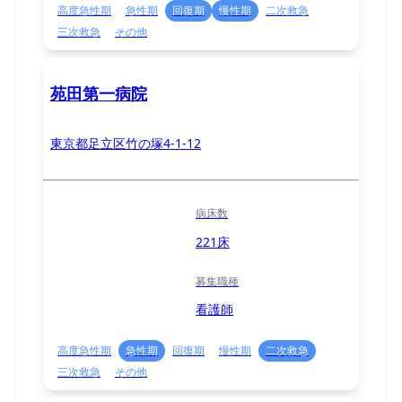
高度急性期
急性期
回復期
慢性期
二次救急
三次救急
その他
苑田第一病院
東京都足立区竹の塚4-1-12
病床数
221床
募集職種
看護師
高度急性期
急性期
回復期
慢性期
二次救急
三次救急
その他