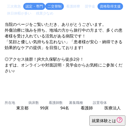
三次救急
認定・専門
二交替制
看護師寮
奨学金
資格取得支援
休日休暇が多い
残業少なめ
当院のページをご覧いただき、ありがとうございます。
外傷治療に強みを持ち、地域の方から旅行中の方まで、多くの患
者様を受け入れている活気がある病院です！
「笑顔と優しい気持ちを忘れない」「患者様が安心・納得できる
効果的なケアの提供」を目指しております!
◎アクセス抜群！JR大久保駅から徒歩2分！
まずは、オンラインや対面説明・見学会からお気軽にご参加くだ
さい♪
所在地
病床数
看護師数
募集職種
設置母体
東京都
99床
94名
看護師
医療法人
就業体験とは