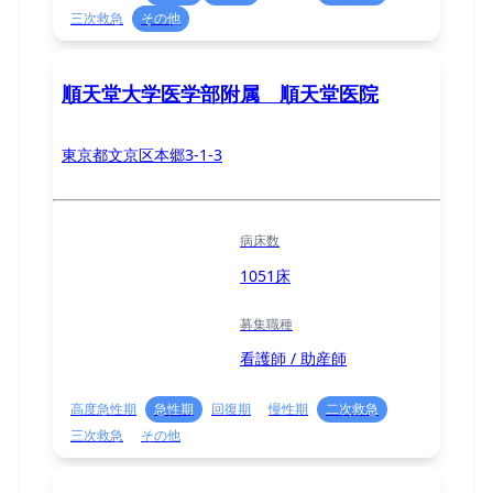
三次救急
その他
順天堂大学医学部附属 順天堂医院
東京都文京区本郷3-1-3
病床数
1051床
募集職種
看護師 / 助産師
高度急性期
急性期
回復期
慢性期
二次救急
三次救急
その他