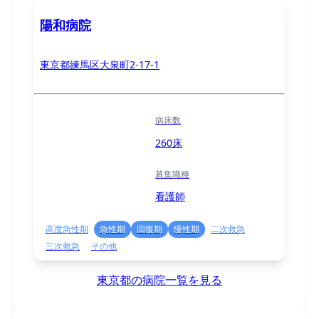
陽和病院
東京都練馬区大泉町2-17-1
病床数
260床
募集職種
看護師
高度急性期
急性期
回復期
慢性期
二次救急
三次救急
その他
東京都の病院一覧を見る