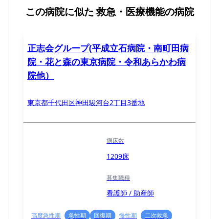
この病院に似た
救急・医療機能の病院
正志会グループ(平成立石病院・南町田病
院・花と森の東京病院・令和あらかわ病
院他）
東京都千代田区神田駿河台2丁目3番地
病床数
1209床
募集職種
看護師 / 助産師
高度急性期
急性期
回復期
慢性期
二次救急