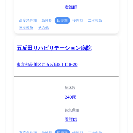
看護師
高度急性期
急性期
回復期
慢性期
二次救急
三次救急
その他
五反田リハビリテーション病院
東京都品川区西五反田8丁目8-20
病床数
240床
募集職種
看護師
高度急性期
急性期
回復期
慢性期
二次救急