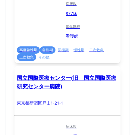
病床数
877床
募集職種
看護師
高度急性期
急性期
回復期
慢性期
二次救急
三次救急
その他
国立国際医療センター(旧 国立国際医療
研究センター病院)
東京都新宿区戸山1-21-1
病床数