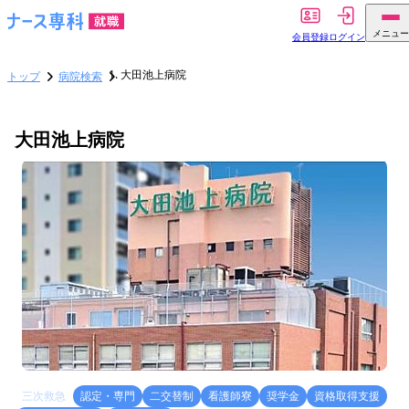
メニュー
会員登録
ログイン
大田池上病院
トップ
病院検索
大田池上病院
三次救急
認定・専門
二交替制
看護師寮
奨学金
資格取得支援