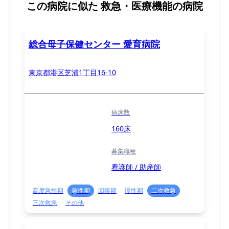
この病院に似た
救急・医療機能の病院
総合母子保健センター 愛育病院
東京都港区芝浦1丁目16-10
病床数
160床
募集職種
看護師 / 助産師
高度急性期
急性期
回復期
慢性期
二次救急
三次救急
その他