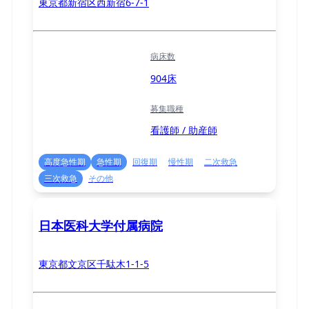
東京都新宿区西新宿6-7-1
病床数
904床
募集職種
看護師 / 助産師
高度急性期
急性期
回復期
慢性期
二次救急
三次救急
その他
日本医科大学付属病院
東京都文京区千駄木1-1-5