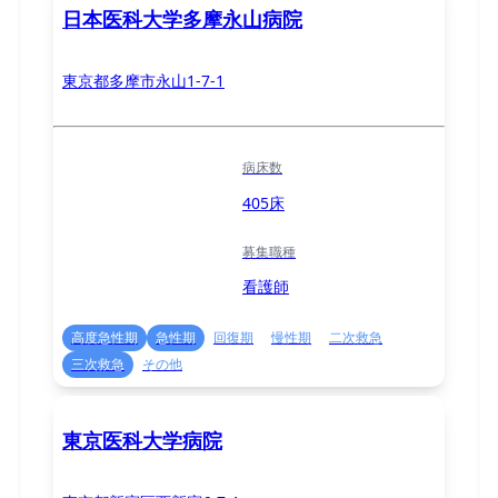
日本医科大学多摩永山病院
東京都多摩市永山1-7-1
病床数
405床
募集職種
看護師
高度急性期
急性期
回復期
慢性期
二次救急
三次救急
その他
東京医科大学病院