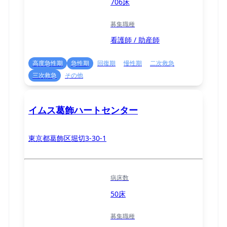
706床
募集職種
看護師 / 助産師
高度急性期
急性期
回復期
慢性期
二次救急
三次救急
その他
イムス葛飾ハートセンター
東京都葛飾区堀切3-30-1
病床数
50床
募集職種