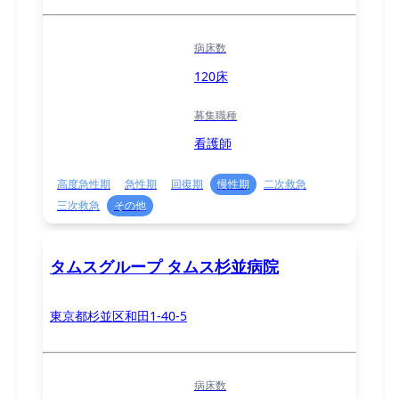
病床数
120床
募集職種
看護師
高度急性期
急性期
回復期
慢性期
二次救急
三次救急
その他
タムスグループ タムス杉並病院
東京都杉並区和田1-40-5
病床数