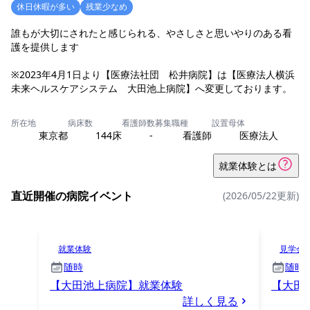
休日休暇が多い
残業少なめ
誰もが大切にされたと感じられる、やさしさと思いやりのある看
護を提供します
※2023年4月1日より【医療法社団 松井病院】は【医療法人横浜
未来ヘルスケアシステム 大田池上病院】へ変更しております。
所在地
病床数
看護師数
募集職種
設置母体
東京都
144床
-
看護師
医療法人
就業体験とは
直近開催の病院イベント
(2026/05/22更新)
就業体験
見学会
随時
随時
【大田池上病院】就業体験
【大田
詳しく見る