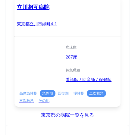
立川相互病院
東京都立川市緑町4-1
病床数
287床
募集職種
看護師 / 助産師 / 保健師
高度急性期
急性期
回復期
慢性期
二次救急
三次救急
その他
東京都の病院一覧を見る