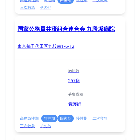
三次救急
その他
国家公務員共済組合連合会 九段坂病院
東京都千代田区九段南1-6-12
病床数
257床
募集職種
看護師
高度急性期
急性期
回復期
慢性期
二次救急
三次救急
その他