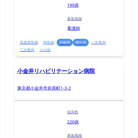
199床
募集職種
看護師
高度急性期
急性期
回復期
慢性期
二次救急
三次救急
その他
小金井リハビリテーション病院
東京都小金井市前原町1-3-2
病床数
220床
募集職種