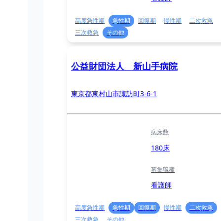
高度急性期
急性期
回復期
慢性期
二次救急
三次救急
その他
公益財団法人 新山手病院
東京都東村山市諏訪町3-6-1
病床数
180床
募集職種
看護師
高度急性期
急性期
回復期
慢性期
二次救急
三次救急
その他