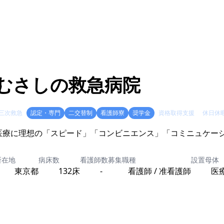
むさしの救急病院
三次救急
認定・専門
二交替制
看護師寮
奨学金
資格取得支援
休日休
所在地
病床数
看護師数
募集職種
設置母体
東京都
132床
-
看護師 / 准看護師
医