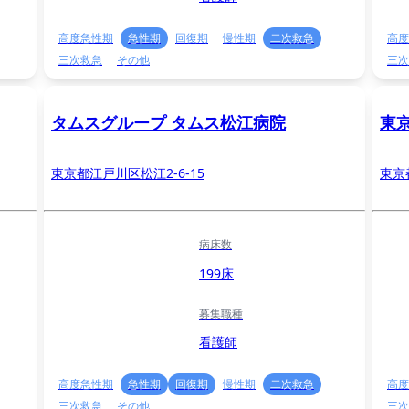
高度急性期
急性期
回復期
慢性期
二次救急
高度
三次救急
その他
三次
タムスグループ タムス松江病院
東
東京都江戸川区松江2-6-15
東京
病床数
199床
募集職種
看護師
高度急性期
急性期
回復期
慢性期
二次救急
高度
三次救急
その他
三次