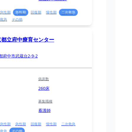
急性期
急性期
回復期
慢性期
二次救急
救急
その他
京都立府中療育センター
都府中市武蔵台2-9-2
病床数
260床
募集職種
看護師
急性期
急性期
回復期
慢性期
二次救急
救急
その他