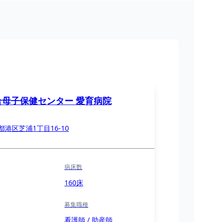
合母子保健センター 愛育病院
都港区芝浦1丁目16-10
病床数
160床
募集職種
看護師 / 助産師