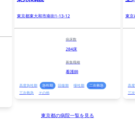
東京都東大和市南街1-13-12
東京
病床数
284床
募集職種
看護師
高度急性期
急性期
回復期
慢性期
二次救急
高度
三次救急
その他
三次
東京都の病院一覧を見る