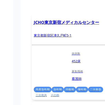
JCHO東京新宿メディカルセンター
東京都新宿区津久戸町5-1
病床数
452床
募集職種
看護師
高度急性期
急性期
回復期
慢性期
二次救急
三次救急
その他