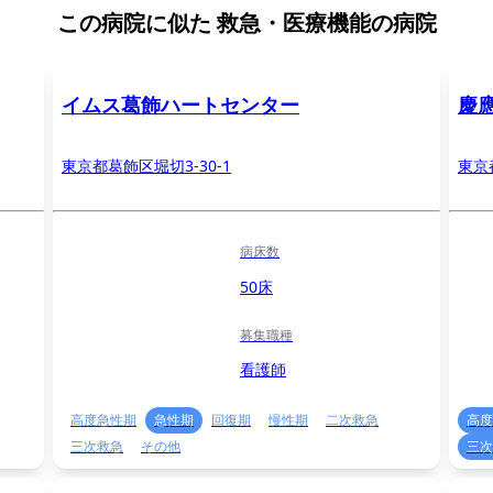
この病院に似た
救急・医療機能の病院
イムス葛飾ハートセンター
慶
東京都葛飾区堀切3-30-1
東京
病床数
50床
募集職種
看護師
高度急性期
急性期
回復期
慢性期
二次救急
高度
三次救急
その他
三次