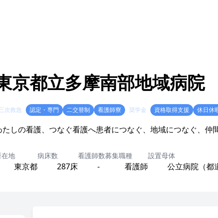
東京都立多摩南部地域病院
三次救急
認定・専門
二交替制
看護師寮
奨学金
資格取得支援
休日休
わたしの看護、つなぐ看護へ患者につなぐ、地域につなぐ、仲
所在地
病床数
看護師数
募集職種
設置母体
東京都
287床
-
看護師
公立病院（都