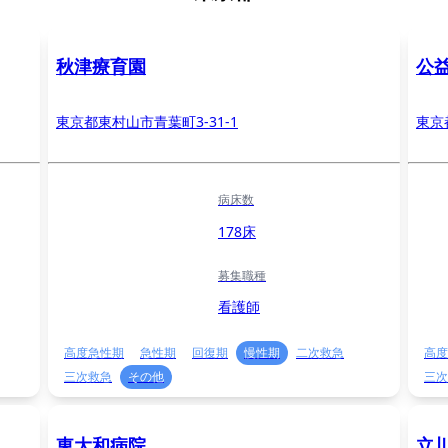
秋津療育園
公
東京都東村山市青葉町3-31-1
東京
病床数
178床
募集職種
看護師
高度急性期
急性期
回復期
慢性期
二次救急
高度
三次救急
その他
三次
東大和病院
立