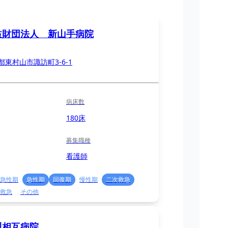
益財団法人 新山手病院
都東村山市諏訪町3-6-1
病床数
180床
募集職種
看護師
急性期
急性期
回復期
慢性期
二次救急
救急
その他
川相互病院