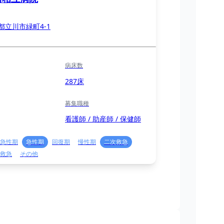
都立川市緑町4-1
病床数
287床
募集職種
看護師 / 助産師 / 保健師
急性期
急性期
回復期
慢性期
二次救急
救急
その他