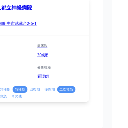
京都立神経病院
都府中市武蔵台2-6-1
病床数
304床
募集職種
看護師
急性期
急性期
回復期
慢性期
二次救急
救急
その他