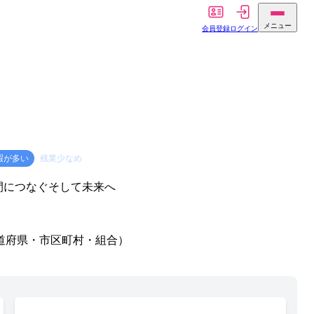
メニュー
会員登録
ログイン
暇が多い
残業少なめ
間につなぐそして未来へ
道府県・市区町村・組合）