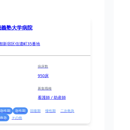
應義塾大学病院
都新宿区信濃町35番地
病床数
950床
募集職種
看護師 / 助産師
急性期
急性期
回復期
慢性期
二次救急
救急
その他