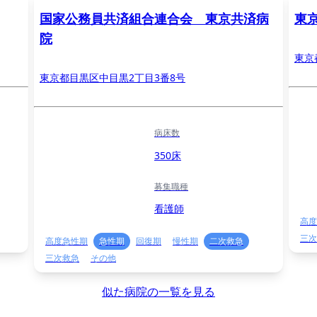
国家公務員共済組合連合会 東京共済病
東
院
東京
東京都目黒区中目黒2丁目3番8号
病床数
350床
募集職種
看護師
高度
三次
高度急性期
急性期
回復期
慢性期
二次救急
三次救急
その他
似た病院の一覧を見る