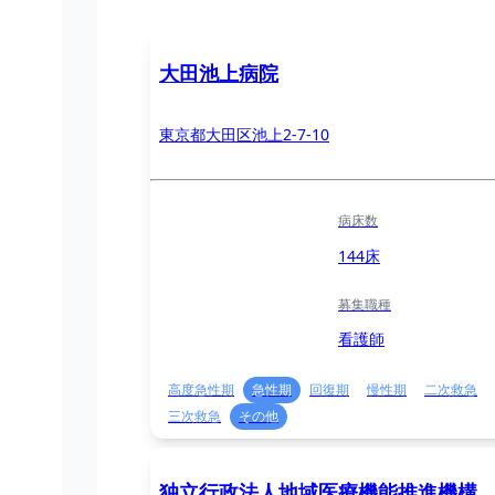
大田池上病院
東京都大田区池上2-7-10
病床数
144床
募集職種
看護師
高度急性期
急性期
回復期
慢性期
二次救急
三次救急
その他
独立行政法人地域医療機能推進機構