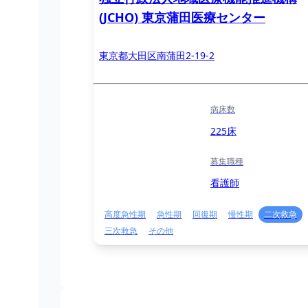
(JCHO) 東京蒲田医療センター
東京都大田区南蒲田2-19-2
病床数
225床
募集職種
看護師
高度急性期
急性期
回復期
慢性期
二次救急
三次救急
その他