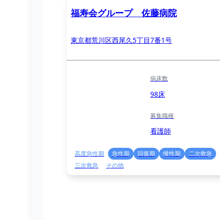
福寿会グループ 佐藤病院
東京都荒川区西尾久5丁目7番1号
病床数
98床
募集職種
看護師
高度急性期
急性期
回復期
慢性期
二次救急
三次救急
その他