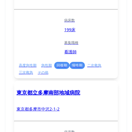
病床数
199床
募集職種
看護師
高度急性期
急性期
回復期
慢性期
二次救急
三次救急
その他
東京都立多摩南部地域病院
東京都多摩市中沢2-1-2
病床数