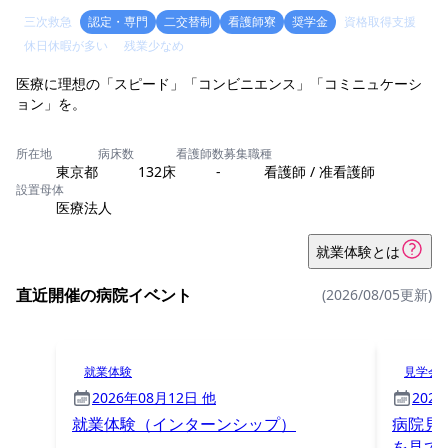
三次救急
認定・専門
二交替制
看護師寮
奨学金
資格取得支援
休日休暇が多い
残業少なめ
医療に理想の「スピード」「コンビニエンス」「コミニュケーシ
所在地
病床数
看護師数
募集職種
東京都
132床
-
看護師 / 准看護師
設置母体
医療法人
就業体験とは
直近開催の病院イベント
(2026/08/05更新)
就業体験
見学会
2026年08月12日 他
202
就業体験（インターンシップ）
病院見
を見て