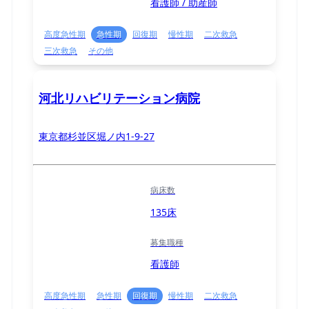
看護師 / 助産師
高度急性期
急性期
回復期
慢性期
二次救急
三次救急
その他
河北リハビリテーション病院
東京都杉並区堀ノ内1-9-27
病床数
135床
募集職種
看護師
高度急性期
急性期
回復期
慢性期
二次救急