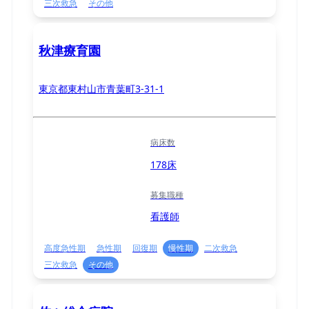
三次救急
その他
秋津療育園
東京都東村山市青葉町3-31-1
病床数
178床
募集職種
看護師
高度急性期
急性期
回復期
慢性期
二次救急
三次救急
その他