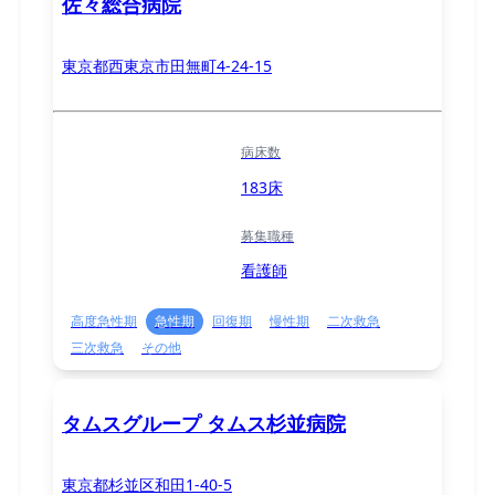
佐々総合病院
東京都西東京市田無町4-24-15
病床数
183床
募集職種
看護師
高度急性期
急性期
回復期
慢性期
二次救急
三次救急
その他
タムスグループ タムス杉並病院
東京都杉並区和田1-40-5