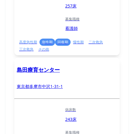
257床
募集職種
看護師
高度急性期
急性期
回復期
慢性期
二次救急
三次救急
その他
島田療育センター
東京都多摩市中沢1-31-1
病床数
243床
募集職種