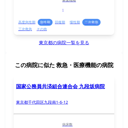
募集職種
-
高度急性期
急性期
回復期
慢性期
二次救急
三次救急
その他
東京都の病院一覧を見る
この病院に似た
救急・医療機能の病院
国家公務員共済組合連合会 九段坂病院
東京都千代田区九段南1-6-12
病床数