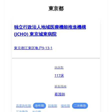
東京都
独立行政法人地域医療機能推進機構
(JCHO) 東京城東病院
東京都江東区亀戸9-13-1
病床数
117床
募集職種
看護師
高度急性期
急性期
回復期
慢性期
二次救急
三次救急
その他