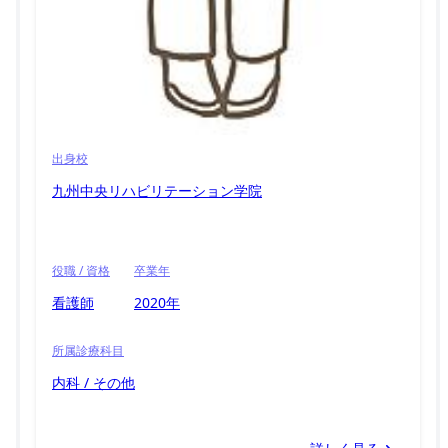
出身校
九州中央リハビリテーション学院
役職 / 資格
卒業年
看護師
2020年
所属診療科目
内科 / その他