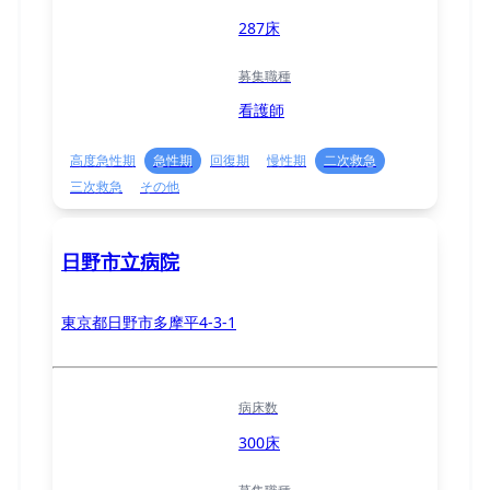
287床
募集職種
看護師
高度急性期
急性期
回復期
慢性期
二次救急
三次救急
その他
日野市立病院
東京都日野市多摩平4-3-1
病床数
300床