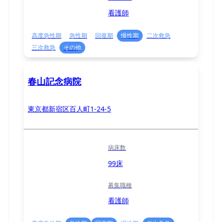
看護師
高度急性期
急性期
回復期
慢性期
二次救急
三次救急
その他
春山記念病院
東京都新宿区百人町1-24-5
病床数
99床
募集職種
看護師