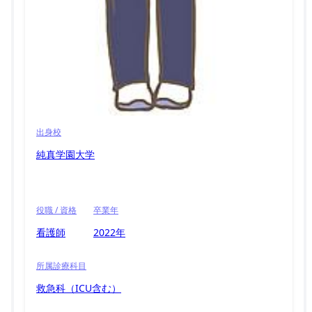
出身校
純真学園大学
役職 / 資格
卒業年
看護師
2022年
所属診療科目
救急科（ICU含む）