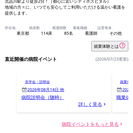
北品川駅より徒歩2分！（都心に近いシティホスピタル）
地域の方々に、いつでも安心してご利用いただける温かい看護を
提供します。
所在地
病床数
看護師数
募集職種
設置母体
東京都
114床
85名
看護師
その他
就業体験とは
直近開催の病院イベント
(2026/07/23更新)
見学会・説明会
就業体
2026年08月14日 他
202
病院説明会（随時）
職業体
詳しく見る
病院イベントをもっと見る