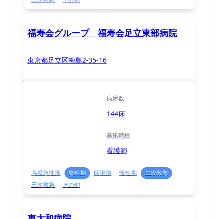
福寿会グループ 福寿会足立東部病院
東京都足立区梅島2-35-16
病床数
144床
募集職種
看護師
高度急性期
急性期
回復期
慢性期
二次救急
三次救急
その他
東大和病院