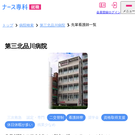
メニュー
会員登録
ログイン
先輩看護師一覧
トップ
病院検索
第三北品川病院
第三北品川病院
三次救急
認定・専門
二交替制
看護師寮
奨学金
資格取得支援
休日休暇が多い
残業少なめ