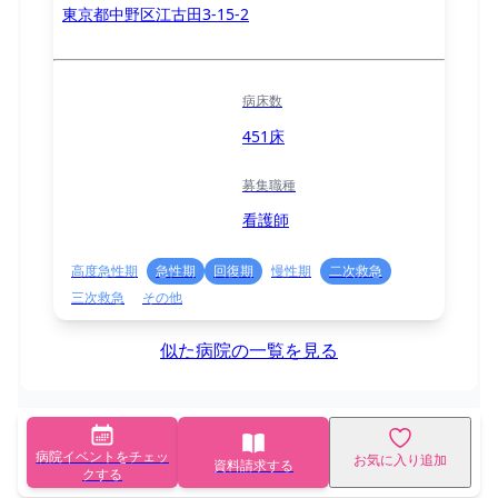
東京都中野区江古田3-15-2
病床数
451床
募集職種
看護師
高度急性期
急性期
回復期
慢性期
二次救急
三次救急
その他
似た病院の一覧を見る
病院イベントをチェッ
お気に入り追加
資料請求する
クする