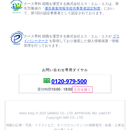
ナース専科 就職を運営する株式会社エス・エム・エスは、厚
生労働省の「
優良募集情報等提供事業者認定制度
」におい
て、第1回の認定事業者として認定されております。
ナース専科 就職を運営する株式会社エス・エム・エスが
プラ
イバシーマーク
を取得しており徹底した個人情報保護・情報
管理を行っております。
お問い合わせ専用ダイヤル
0120-979-500
受付時間
10:00 - 18:00
土日を除く
Hello Kitty © 2025 SANRIO CO., LTD. APPROVAL NO. L660147
Copyright SMS CO., LTD.
掲載の記事・写真・イラストなど、すべてのコンテンツの無断複写・転載・公衆送
信を禁じます。