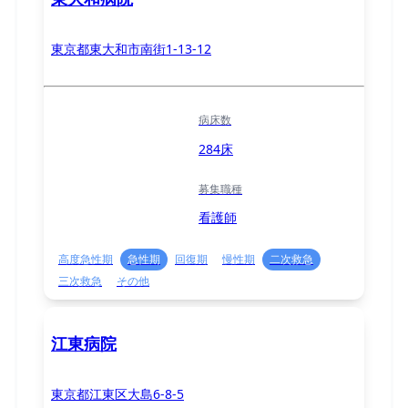
東京都東大和市南街1-13-12
病床数
284床
募集職種
看護師
高度急性期
急性期
回復期
慢性期
二次救急
三次救急
その他
江東病院
東京都江東区大島6-8-5