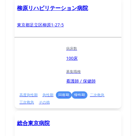
柳原リハビリテーション病院
東京都足立区柳原1-27-5
病床数
100床
募集職種
看護師 / 保健師
高度急性期
急性期
回復期
慢性期
二次救急
三次救急
その他
総合東京病院