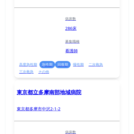
病床数
286床
募集職種
看護師
高度急性期
急性期
回復期
慢性期
二次救急
三次救急
その他
東京都立多摩南部地域病院
東京都多摩市中沢2-1-2
病床数