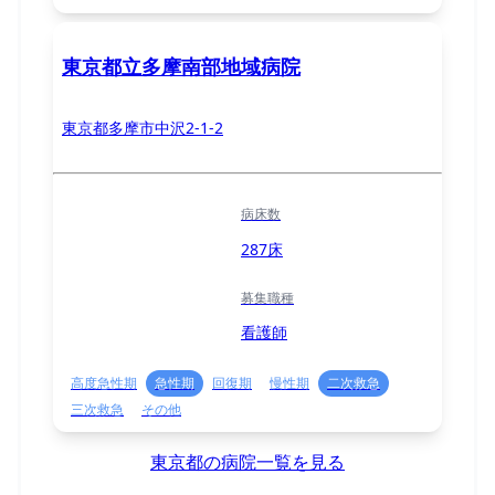
東京都立多摩南部地域病院
東京都多摩市中沢2-1-2
病床数
287床
募集職種
看護師
高度急性期
急性期
回復期
慢性期
二次救急
三次救急
その他
東京都の病院一覧を見る