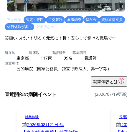
三次救急
認定・専門
二交替制
看護師寮
奨学金
資格取得支援
休日休暇が多い
残業少なめ
笑顔いっぱい！明るく元気に！長く安心して働ける職場です
所在地
病床数
看護師数
募集職種
東京都
117床
99名
看護師
設置母体
公的病院（国家公務員、独立行政法人、赤十字等）
就業体験とは
直近開催の病院イベント
(2026/07/19更新)
就業体験
採用試
2026年08月21日 他
202