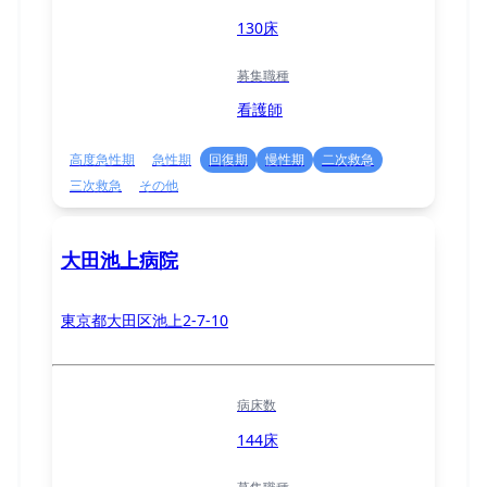
130床
募集職種
看護師
高度急性期
急性期
回復期
慢性期
二次救急
三次救急
その他
大田池上病院
東京都大田区池上2-7-10
病床数
144床