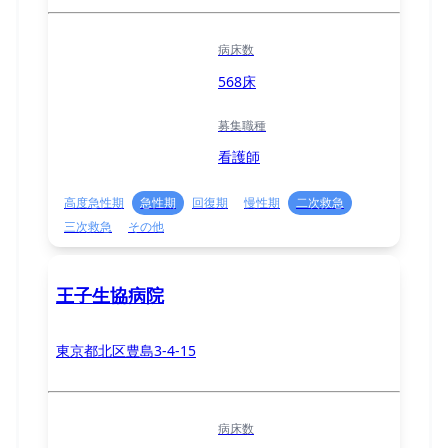
病床数
568床
募集職種
看護師
高度急性期
急性期
回復期
慢性期
二次救急
三次救急
その他
王子生協病院
東京都北区豊島3-4-15
病床数