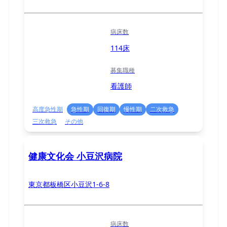
病床数
114床
募集職種
看護師
高度急性期
急性期
回復期
慢性期
二次救急
三次救急
その他
健康文化会 小豆沢病院
東京都板橋区小豆沢1-6-8
病床数