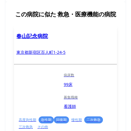
この病院に似た
救急・医療機能の病院
春山記念病院
東京都新宿区百人町1-24-5
病床数
99床
募集職種
看護師
高度急性期
急性期
回復期
慢性期
二次救急
三次救急
その他