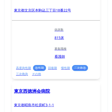
東京都文京区本駒込三丁目18番22号
病床数
815床
募集職種
看護師
高度急性期
急性期
回復期
慢性期
二次救急
三次救急
その他
東京西徳洲会病院
東京都昭島市松原町3-1-1