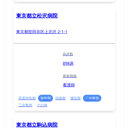
東京都立松沢病院
東京都世田谷区上北沢 2-1-1
病床数
898床
募集職種
看護師
高度急性期
急性期
回復期
慢性期
二次救急
三次救急
その他
東京都立駒込病院