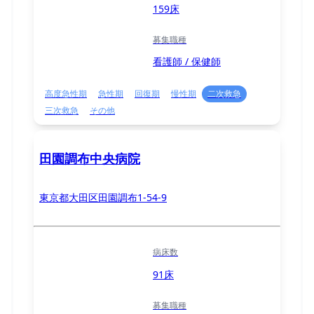
159床
募集職種
看護師 / 保健師
高度急性期
急性期
回復期
慢性期
二次救急
三次救急
その他
田園調布中央病院
東京都大田区田園調布1-54-9
病床数
91床
募集職種