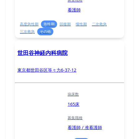
募集職種
看護師
高度急性期
急性期
回復期
慢性期
二次救急
三次救急
その他
世田谷神経内科病院
東京都世田谷区等々力6-37-12
病床数
165床
募集職種
看護師 / 准看護師