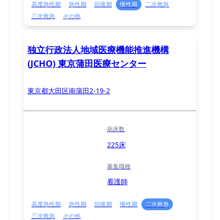
高度急性期
急性期
回復期
慢性期
二次救急
三次救急
その他
独立行政法人地域医療機能推進機構
(JCHO) 東京蒲田医療センター
東京都大田区南蒲田2-19-2
病床数
225床
募集職種
看護師
高度急性期
急性期
回復期
慢性期
二次救急
三次救急
その他