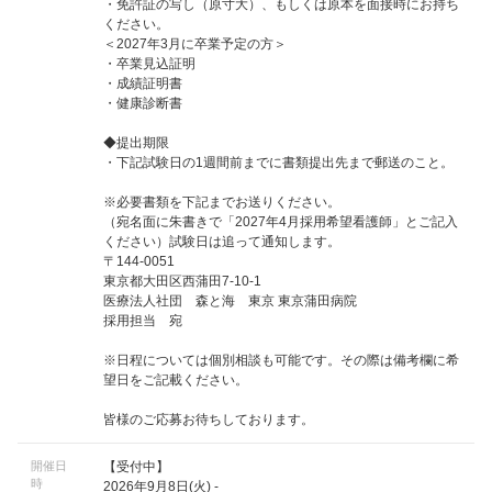
・免許証の写し（原寸大）、もしくは原本を面接時にお持ち
ください。
＜2027年3月に卒業予定の方＞
・卒業見込証明
・成績証明書
・健康診断書
◆提出期限
・下記試験日の1週間前までに書類提出先まで郵送のこと。
※必要書類を下記までお送りください。
（宛名面に朱書きで「2027年4月採用希望看護師」とご記入
ください）試験日は追って通知します。
〒144-0051
東京都大田区西蒲田7-10-1
医療法人社団 森と海 東京 東京蒲田病院
採用担当 宛
※日程については個別相談も可能です。その際は備考欄に希
望日をご記載ください。
皆様のご応募お待ちしております。
開催日
【受付中】
時
2026年9月8日(火) -