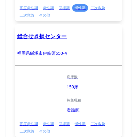
高度急性期
急性期
回復期
慢性期
二次救急
三次救急
その他
総合せき損センター
福岡県飯塚市伊岐須550-4
病床数
150床
募集職種
看護師
高度急性期
急性期
回復期
慢性期
二次救急
三次救急
その他