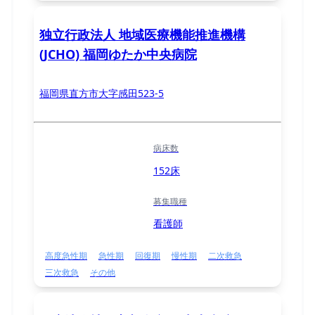
独立行政法人 地域医療機能推進機構
(JCHO) 福岡ゆたか中央病院
福岡県直方市大字感田523-5
病床数
152床
募集職種
看護師
高度急性期
急性期
回復期
慢性期
二次救急
三次救急
その他