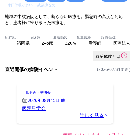
休日休暇が多い
残業少なめ
地域の中核病院として、断らない医療を。緊急時の高度な対応
と、患者様に寄り添った医療を。
所在地
病床数
看護師数
募集職種
設置母体
福岡県
246床
320名
看護師
医療法人
就業体験とは
直近開催の病院イベント
(2026/07/31更新)
見学会・説明会
2026年08月15日 他
病院見学会
詳しく見る