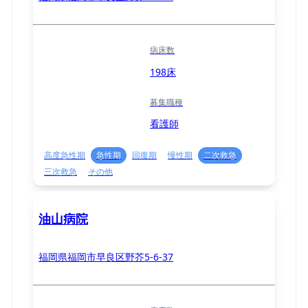
病床数
198床
募集職種
看護師
高度急性期
急性期
回復期
慢性期
二次救急
三次救急
その他
油山病院
福岡県福岡市早良区野芥5-6-37