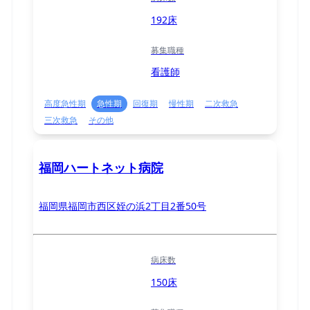
192床
募集職種
看護師
高度急性期
急性期
回復期
慢性期
二次救急
三次救急
その他
福岡ハートネット病院
福岡県福岡市西区姪の浜2丁目2番50号
病床数
150床