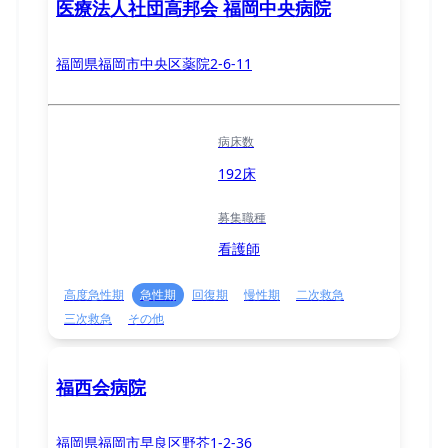
医療法人社団高邦会 福岡中央病院
福岡県福岡市中央区薬院2-6-11
病床数
192床
募集職種
看護師
高度急性期
急性期
回復期
慢性期
二次救急
三次救急
その他
福西会病院
福岡県福岡市早良区野芥1-2-36