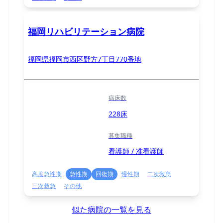
福岡リハビリテーション病院
福岡県福岡市西区野方7丁目770番地
病床数
228床
募集職種
看護師 / 准看護師
高度急性期
急性期
回復期
慢性期
二次救急
三次救急
その他
似た病院の一覧を見る