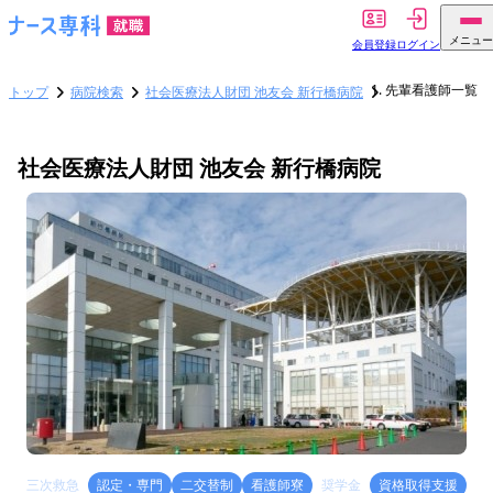
メニュー
会員登録
ログイン
先輩看護師一覧
トップ
病院検索
社会医療法人財団 池友会 新行橋病院
社会医療法人財団 池友会 新行橋病院
三次救急
認定・専門
二交替制
看護師寮
奨学金
資格取得支援