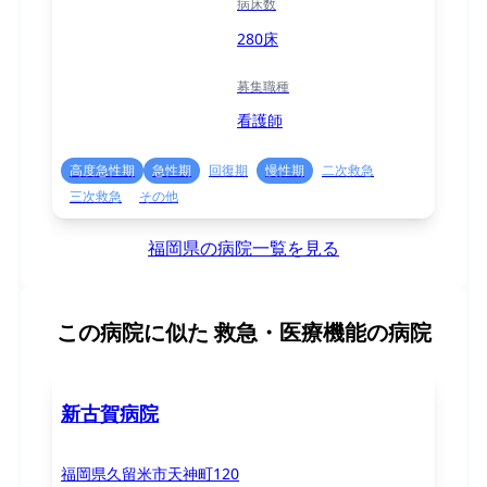
病床数
280床
募集職種
看護師
高度急性期
急性期
回復期
慢性期
二次救急
三次救急
その他
福岡県の病院一覧を見る
この病院に似た
救急・医療機能の病院
新古賀病院
福岡県久留米市天神町120