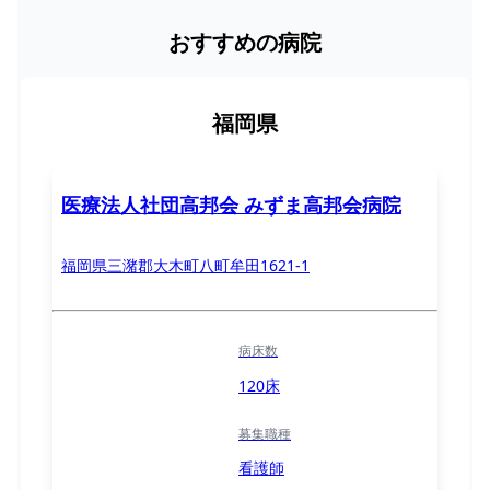
おすすめの病院
福岡県
医療法人社団高邦会 みずま高邦会病院
福岡県三潴郡大木町八町牟田1621-1
病床数
120床
募集職種
看護師