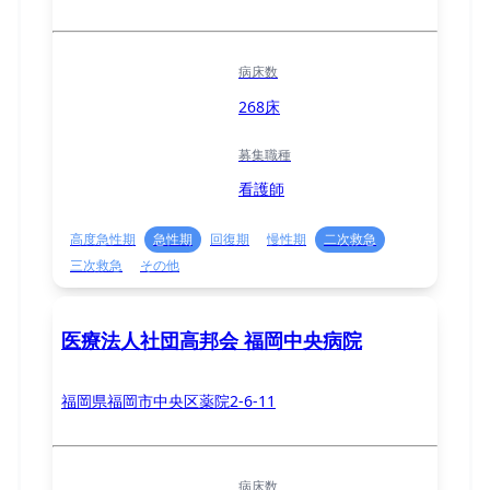
病床数
268床
募集職種
看護師
高度急性期
急性期
回復期
慢性期
二次救急
三次救急
その他
医療法人社団高邦会 福岡中央病院
福岡県福岡市中央区薬院2-6-11
病床数