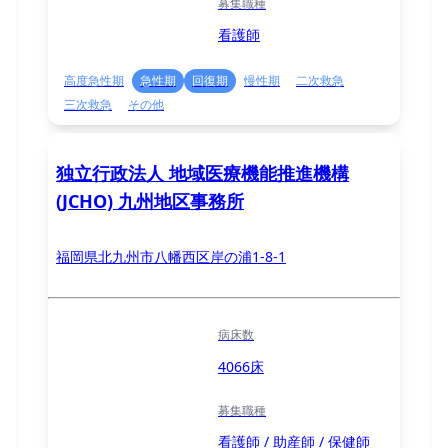
募集職種
看護師
高度急性期
急性期
回復期
慢性期
二次救急
三次救急
その他
独立行政法人 地域医療機能推進機構
(JCHO) 九州地区事務所
福岡県北九州市八幡西区岸の浦1-8-1
病床数
4066床
募集職種
看護師 / 助産師 / 保健師