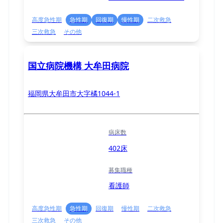
高度急性期
急性期
回復期
慢性期
二次救急
三次救急
その他
国立病院機構 大牟田病院
福岡県大牟田市大字橘1044-1
病床数
402床
募集職種
看護師
高度急性期
急性期
回復期
慢性期
二次救急
三次救急
その他