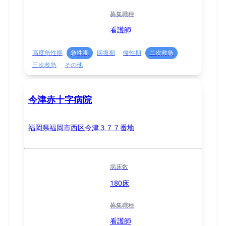
募集職種
看護師
高度急性期
急性期
回復期
慢性期
二次救急
三次救急
その他
今津赤十字病院
福岡県福岡市西区今津３７７番地
病床数
180床
募集職種
看護師