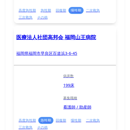
高度急性期
急性期
回復期
慢性期
二次救急
三次救急
その他
医療法人社団高邦会 福岡山王病院
福岡県福岡市早良区百道浜3-6-45
病床数
199床
募集職種
看護師 / 助産師
高度急性期
急性期
回復期
慢性期
二次救急
三次救急
その他