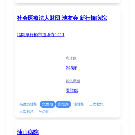
社会医療法人財団 池友会 新行橋病院
福岡県行橋市道場寺1411
病床数
246床
募集職種
看護師
高度急性期
急性期
回復期
慢性期
二次救急
三次救急
その他
油山病院