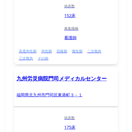
病床数
152床
募集職種
看護師
高度急性期
急性期
回復期
慢性期
二次救急
三次救急
その他
九州労災病院門司メディカルセンター
福岡県北九州市門司区東港町３－１
病床数
175床