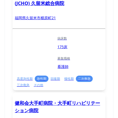
(JCHO) 久留米総合病院
福岡県久留米市櫛原町21
病床数
175床
募集職種
看護師
高度急性期
急性期
回復期
慢性期
二次救急
三次救急
その他
健和会大手町病院・大手町リハビリテー
ション病院