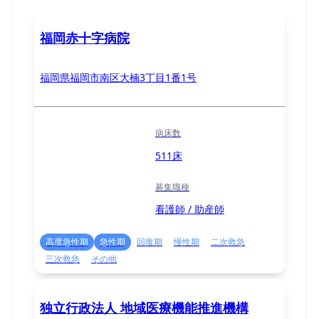
福岡赤十字病院
福岡県福岡市南区大楠3丁目1番1号
病床数
511床
募集職種
看護師 / 助産師
高度急性期
急性期
回復期
慢性期
二次救急
三次救急
その他
独立行政法人 地域医療機能推進機構