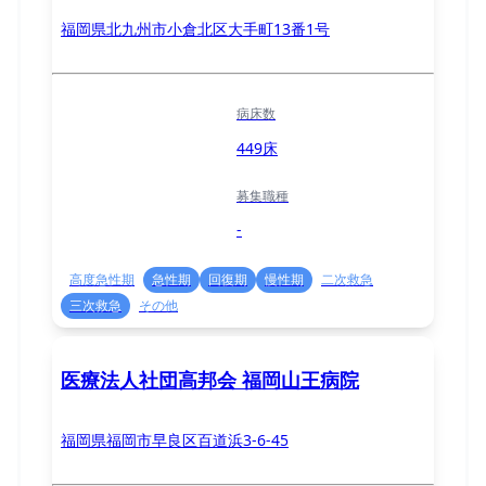
福岡県北九州市小倉北区大手町13番1号
病床数
449床
募集職種
-
高度急性期
急性期
回復期
慢性期
二次救急
三次救急
その他
医療法人社団高邦会 福岡山王病院
福岡県福岡市早良区百道浜3-6-45