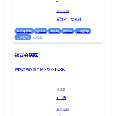
募集職種
看護師 / 助産師
高度急性期
急性期
回復期
慢性期
二次救急
三次救急
その他
福西会病院
福岡県福岡市早良区野芥1-2-36
病床数
198床
募集職種