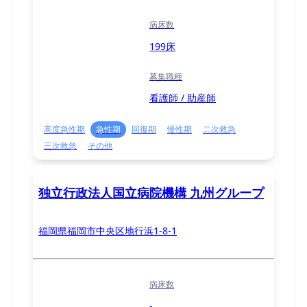
病床数
199床
募集職種
看護師 / 助産師
高度急性期
急性期
回復期
慢性期
二次救急
三次救急
その他
独立行政法人国立病院機構 九州グループ
福岡県福岡市中央区地行浜1-8-1
病床数
-