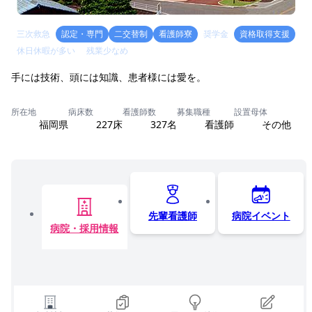
三次救急
認定・専門
二交替制
看護師寮
奨学金
資格取得支援
休日休暇が多い
残業少なめ
手には技術、頭には知識、患者様には愛を。
所在地
病床数
看護師数
募集職種
設置母体
福岡県
227床
327名
看護師
その他
先輩看護師
病院イベント
病院・採用情報