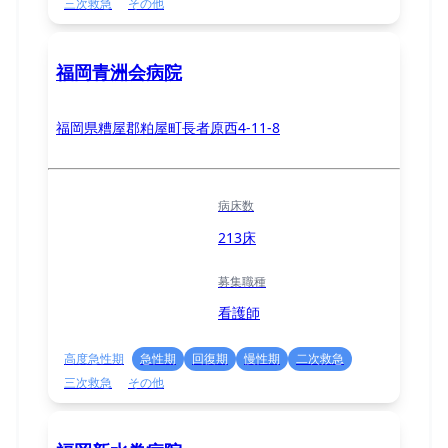
三次救急
その他
福岡青洲会病院
福岡県糟屋郡粕屋町長者原西4-11-8
病床数
213床
募集職種
看護師
高度急性期
急性期
回復期
慢性期
二次救急
三次救急
その他