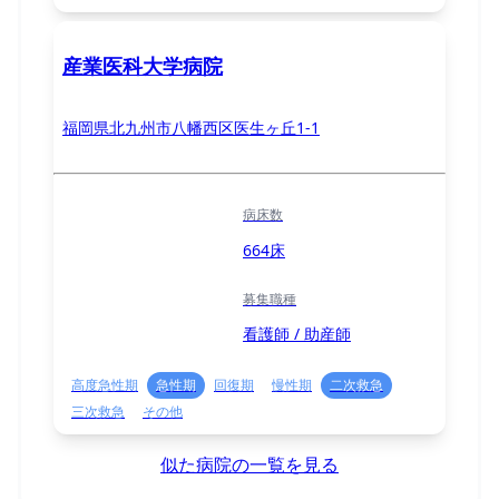
産業医科大学病院
福岡県北九州市八幡西区医生ヶ丘1-1
病床数
664床
募集職種
看護師 / 助産師
高度急性期
急性期
回復期
慢性期
二次救急
三次救急
その他
似た病院の一覧を見る