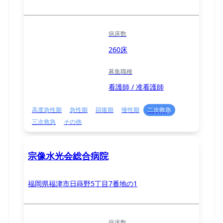
病床数
260床
募集職種
看護師 / 准看護師
高度急性期
急性期
回復期
慢性期
二次救急
三次救急
その他
宗像水光会総合病院
福岡県福津市日蒔野5丁目7番地の1
病床数