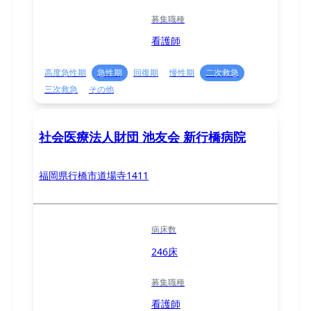
募集職種
看護師
高度急性期
急性期
回復期
慢性期
二次救急
三次救急
その他
社会医療法人財団 池友会 新行橋病院
福岡県行橋市道場寺1411
病床数
246床
募集職種
看護師