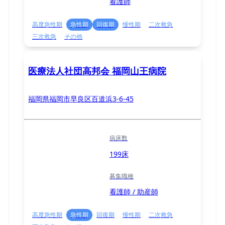
看護師
高度急性期
急性期
回復期
慢性期
二次救急
三次救急
その他
医療法人社団高邦会 福岡山王病院
福岡県福岡市早良区百道浜3-6-45
病床数
199床
募集職種
看護師 / 助産師
高度急性期
急性期
回復期
慢性期
二次救急