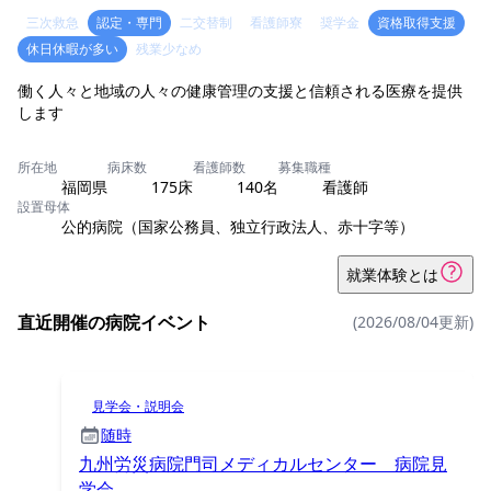
三次救急
認定・専門
二交替制
看護師寮
奨学金
資格取得支援
休日休暇が多い
残業少なめ
働く人々と地域の人々の健康管理の支援と信頼される医療を提供
します
所在地
病床数
看護師数
募集職種
福岡県
175床
140名
看護師
設置母体
公的病院（国家公務員、独立行政法人、赤十字等）
就業体験とは
直近開催の病院イベント
(2026/08/04更新)
見学会・説明会
随時
九州労災病院門司メディカルセンター 病院見
学会