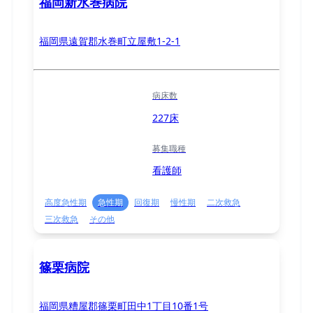
福岡新水巻病院
福岡県遠賀郡水巻町立屋敷1-2-1
病床数
227床
募集職種
看護師
高度急性期
急性期
回復期
慢性期
二次救急
三次救急
その他
篠栗病院
福岡県糟屋郡篠栗町田中1丁目10番1号