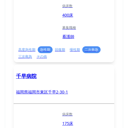
病床数
400床
募集職種
看護師
高度急性期
急性期
回復期
慢性期
二次救急
三次救急
その他
千早病院
福岡県福岡市東区千早2-30-1
病床数
175床