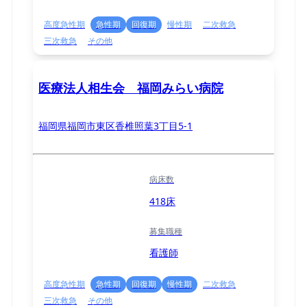
高度急性期
急性期
回復期
慢性期
二次救急
三次救急
その他
医療法人相生会 福岡みらい病院
福岡県福岡市東区香椎照葉3丁目5-1
病床数
418床
募集職種
看護師
高度急性期
急性期
回復期
慢性期
二次救急
三次救急
その他