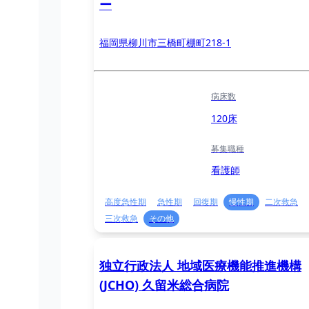
ー
福岡県柳川市三橋町棚町218-1
病床数
120床
募集職種
看護師
高度急性期
急性期
回復期
慢性期
二次救急
三次救急
その他
独立行政法人 地域医療機能推進機構
(JCHO) 久留米総合病院