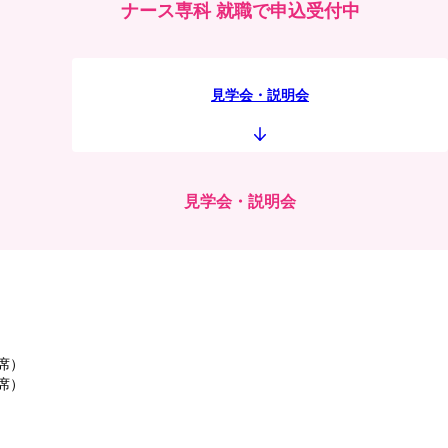
ナース専科 就職で申込受付中
見学会・説明会
見学会・説明会
8席）
8席）