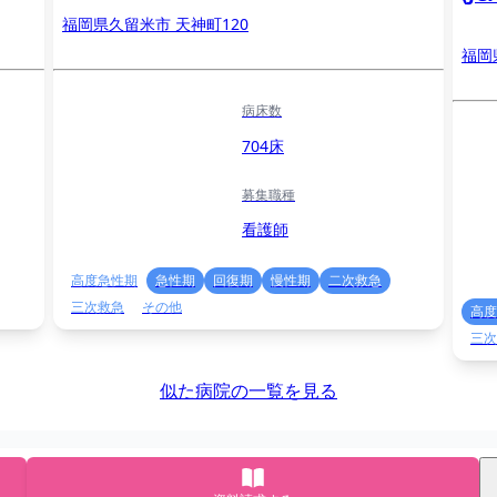
福岡県久留米市 天神町120
福岡
病床数
704床
募集職種
看護師
高度急性期
急性期
回復期
慢性期
二次救急
三次救急
その他
高度
三次
似た病院の一覧を見る