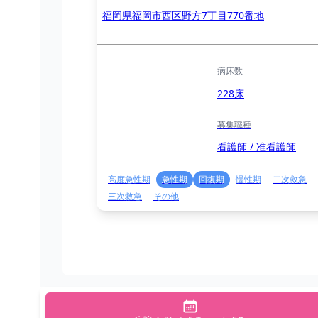
福岡県福岡市西区野方7丁目770番地
病床数
228床
募集職種
看護師 / 准看護師
高度急性期
急性期
回復期
慢性期
二次救急
三次救急
その他