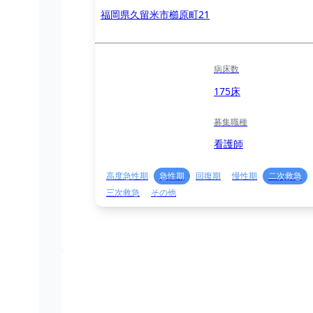
福岡県久留米市櫛原町21
病床数
175床
募集職種
看護師
高度急性期
急性期
回復期
慢性期
二次救急
三次救急
その他