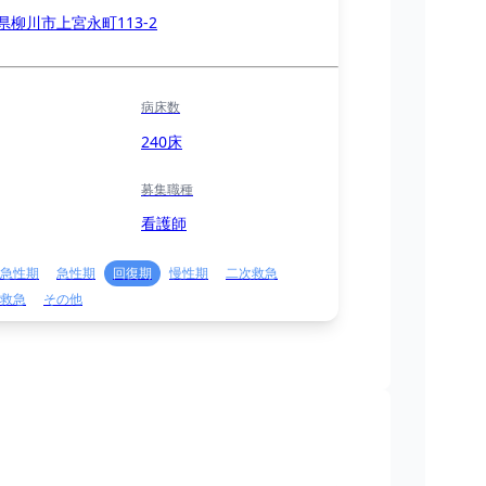
県柳川市上宮永町113-2
病床数
240床
募集職種
看護師
急性期
急性期
回復期
慢性期
二次救急
救急
その他