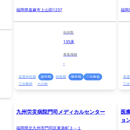
福岡県嘉麻市上山田1237
福岡
病床数
135床
募集職種
-
高度急性期
急性期
回復期
慢性期
二次救急
高度
三次救急
その他
三次
九州労災病院門司メディカルセンター
医
ョ
福岡県北九州市門司区東港町３－１