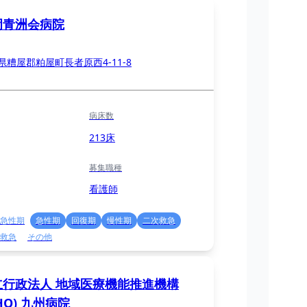
岡青洲会病院
県糟屋郡粕屋町長者原西4-11-8
病床数
213床
募集職種
看護師
急性期
急性期
回復期
慢性期
二次救急
救急
その他
立行政法人 地域医療機能推進機構
CHO) 九州病院