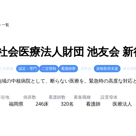
ト一覧
社会医療法人財団 池友会 
三次救急
認定・専門
二交替制
看護師寮
奨学金
資格取得支援
休日休
地域の中核病院として、断らない医療を。緊急時の高度な対応
所在地
病床数
看護師数
募集職種
設置母体
福岡県
246床
320名
看護師
医療法人