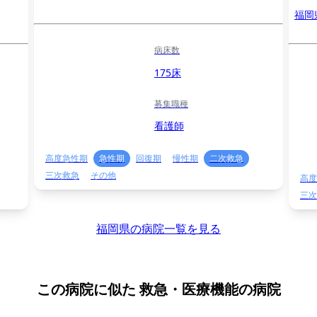
福岡
病床数
175床
募集職種
看護師
高度急性期
急性期
回復期
慢性期
二次救急
三次救急
その他
高度
三次
福岡県の病院一覧を見る
この病院に似た
救急・医療機能の病院