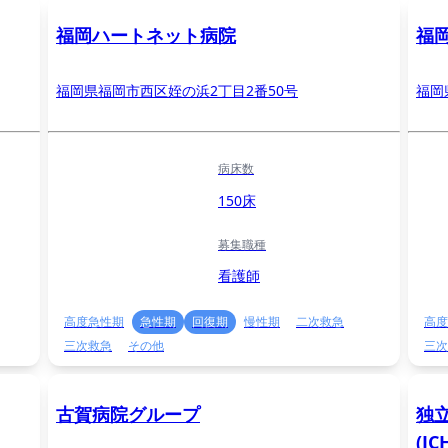
福岡ハートネット病院
福
福岡県福岡市西区姪の浜2丁目2番50号
福岡
病床数
150床
募集職種
看護師
高度急性期
急性期
回復期
慢性期
二次救急
高度
三次救急
その他
三次
古賀病院グループ
独
(J