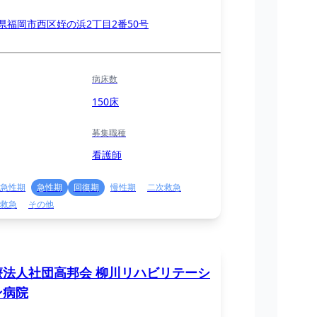
県福岡市西区姪の浜2丁目2番50号
病床数
150床
募集職種
看護師
急性期
急性期
回復期
慢性期
二次救急
救急
その他
療法人社団高邦会 柳川リハビリテーシ
ン病院