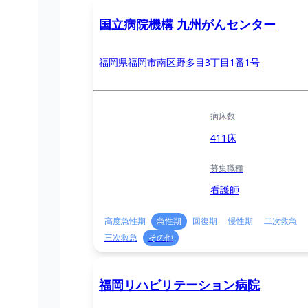
国立病院機構 九州がんセンター
福岡県福岡市南区野多目3丁目1番1号
病床数
411床
募集職種
看護師
高度急性期
急性期
回復期
慢性期
二次救急
三次救急
その他
福岡リハビリテーション病院