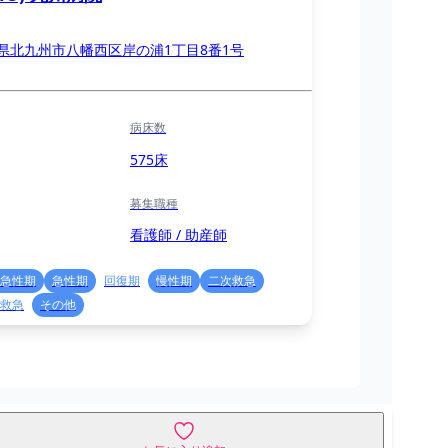
県北九州市八幡西区岸の浦1丁目8番1号
病床数
575床
募集職種
看護師 / 助産師
急性期
急性期
回復期
慢性期
二次救急
救急
その他