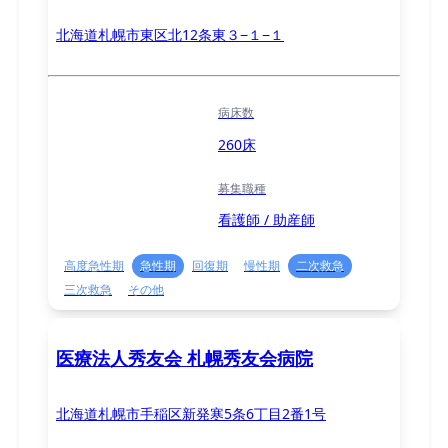
北海道札幌市東区北12条東３−１−１
病床数
260床
募集職種
看護師 / 助産師
高度急性期
急性期
回復期
慢性期
二次救急
三次救急
その他
医療法人秀友会 札幌秀友会病院
北海道札幌市手稲区新発寒5条6丁目2番1号