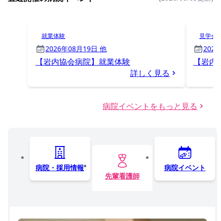
就業体験
見学会
2026年08月19日 他
202
【岩内協会病院】就業体験
【岩内
詳しく見る
病院イベントをもっと見る
病院・採用情報
病院イベント
先輩看護師