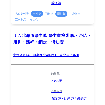
看護師
高度急性期
急性期
回復期
慢性期
二次救急
三次救急
その他
ＪＡ北海道厚生連 厚生病院 札幌・帯広・
旭川・遠軽・網走・倶知安
北海道札幌市中央区北4条西1丁目北農ビル9F
病床数
2388床
募集職種
看護師 / 助産師 / 保健師