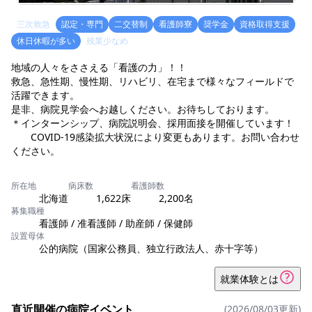
三次救急
認定・専門
二交替制
看護師寮
奨学金
資格取得支援
休日休暇が多い
残業少なめ
地域の人々をささえる「看護の力」！！
救急、急性期、慢性期、リハビリ、在宅まで様々なフィールドで
活躍できます。
是非、病院見学会へお越しください。お待ちしております。
＊インターンシップ、病院説明会、採用面接を開催しています！
COVID-19感染拡大状況により変更もあります。お問い合わせ
ください。
所在地
病床数
看護師数
北海道
1,622床
2,200名
募集職種
看護師 / 准看護師 / 助産師 / 保健師
設置母体
公的病院（国家公務員、独立行政法人、赤十字等）
就業体験とは
直近開催の病院イベント
(2026/08/03更新)