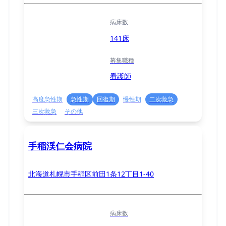
病床数
141床
募集職種
看護師
高度急性期
急性期
回復期
慢性期
二次救急
三次救急
その他
手稲渓仁会病院
北海道札幌市手稲区前田1条12丁目1-40
病床数