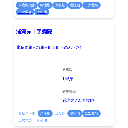
高度急性期
急性期
回復期
慢性期
二次救急
三次救急
その他
浦河赤十字病院
北海道浦河郡浦河町東町ちのみ1-2-1
病床数
146床
募集職種
看護師 / 准看護師
高度急性期
急性期
回復期
慢性期
二次救急
三次救急
その他