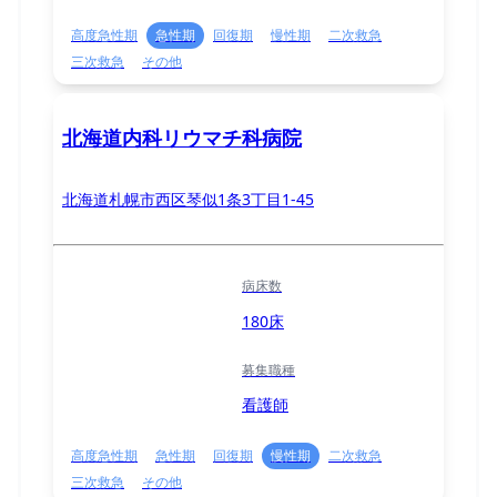
高度急性期
急性期
回復期
慢性期
二次救急
三次救急
その他
北海道内科リウマチ科病院
北海道札幌市西区琴似1条3丁目1-45
病床数
180床
募集職種
看護師
高度急性期
急性期
回復期
慢性期
二次救急
三次救急
その他