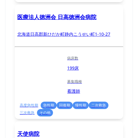
医療法人徳洲会 日高徳洲会病院
北海道日高郡新ひだか町静内こうせい町1-10-27
病床数
199床
募集職種
看護師
高度急性期
急性期
回復期
慢性期
二次救急
三次救急
その他
天使病院