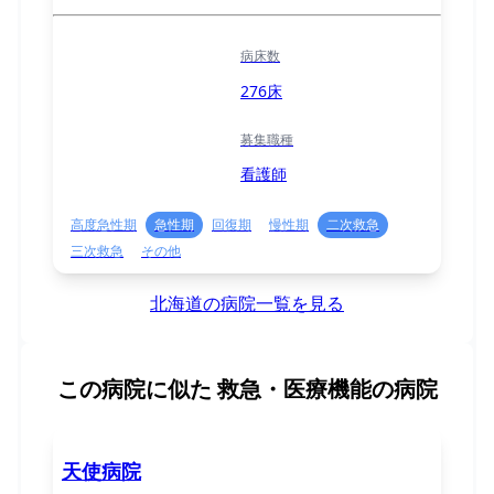
病床数
276床
募集職種
看護師
高度急性期
急性期
回復期
慢性期
二次救急
三次救急
その他
北海道の病院一覧を見る
この病院に似た
救急・医療機能の病院
天使病院