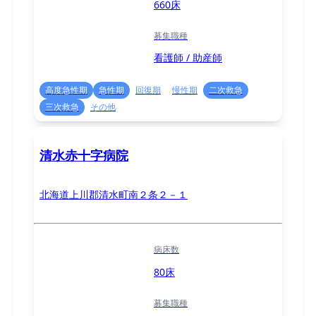
660床
募集職種
看護師 / 助産師
高度急性期
急性期
回復期
慢性期
二次救急
三次救急
その他
清水赤十字病院
北海道上川郡清水町南２条２－１
病床数
80床
募集職種