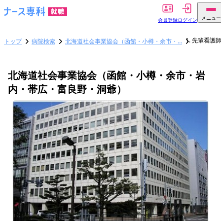
メニュー
会員登録
ログイン
先輩看護
トップ
病院検索
北海道社会事業協会（函館・小樽・余市・…
北海道社会事業協会（函館・小樽・余市・岩
内・帯広・富良野・洞爺）