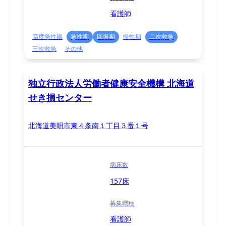
看護師
高度急性期
急性期
回復期
慢性期
二次救急
三次救急
その他
独立行政法人労働者健康安全機構 北海道
せき損センター
北海道美唄市東４条南１丁目３番１号
病床数
157床
募集職種
看護師