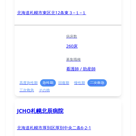
北海道札幌市東区北12条東３−１−１
病床数
260床
募集職種
看護師 / 助産師
高度急性期
急性期
回復期
慢性期
二次救急
三次救急
その他
JCHO札幌北辰病院
北海道札幌市厚別区厚別中央二条6-2-1