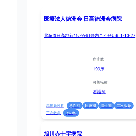
医療法人徳洲会 日高徳洲会病院
北海道日高郡新ひだか町静内こうせい町1-10-27
病床数
199床
募集職種
看護師
高度急性期
急性期
回復期
慢性期
二次救急
三次救急
その他
旭川赤十字病院