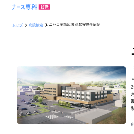
ニセコ羊蹄広域 倶知安厚生病院
トップ
病院検索