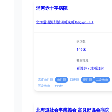
浦河赤十字病院
北海道浦河郡浦河町東町ちのみ1-2-1
病床数
146床
募集職種
看護師 / 准看護師
高度急性期
急性期
回復期
慢性期
二次救急
三次救急
その他
北海道社会事業協会 富良野協会病院