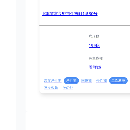
北海道富良野市住吉町1番30号
病床数
199床
募集職種
看護師
高度急性期
急性期
回復期
慢性期
二次救急
三次救急
その他