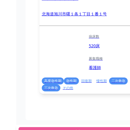
北海道旭川市曙１条１丁目１番１号
病床数
520床
募集職種
看護師
高度急性期
急性期
回復期
慢性期
二次救急
三次救急
その他