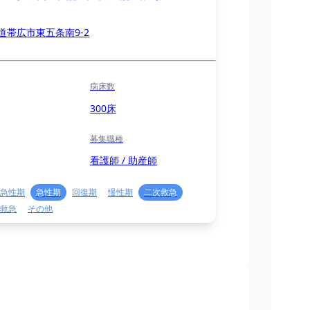
道帯広市東五条南9-2
病床数
300床
募集職種
看護師 / 助産師
急性期
急性期
回復期
慢性期
二次救急
救急
その他