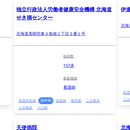
独立行政法人労働者健康安全機構 北海道
伊
せき損センター
北海
北海道美唄市東４条南１丁目３番１号
病床数
157床
募集職種
看護師
高度
三次
高度急性期
急性期
回復期
慢性期
二次救急
三次救急
その他
天使病院
北