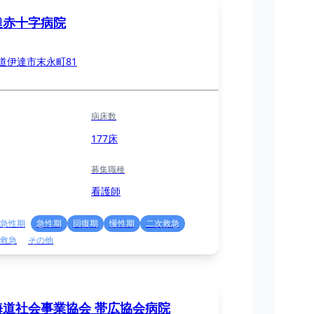
達赤十字病院
道伊達市末永町81
病床数
177床
募集職種
看護師
急性期
急性期
回復期
慢性期
二次救急
救急
その他
海道社会事業協会 帯広協会病院