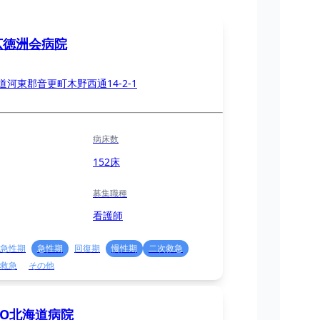
広徳洲会病院
道河東郡音更町木野西通14-2-1
病床数
152床
募集職種
看護師
急性期
急性期
回復期
慢性期
二次救急
救急
その他
HO北海道病院