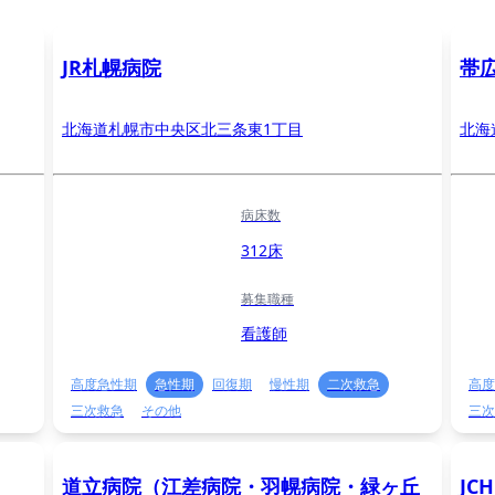
JR札幌病院
帯
北海道札幌市中央区北三条東1丁目
北海
病床数
312床
募集職種
看護師
高度急性期
急性期
回復期
慢性期
二次救急
高度
三次救急
その他
三次
道立病院（江差病院・羽幌病院・緑ヶ丘
JC