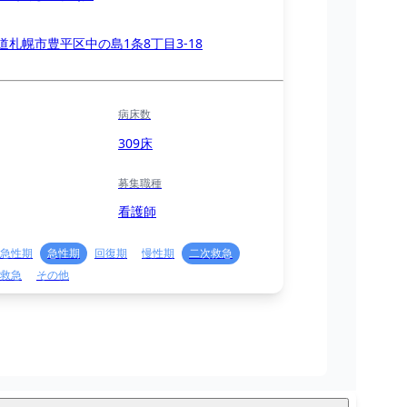
道札幌市豊平区中の島1条8丁目3-18
病床数
309床
募集職種
看護師
急性期
急性期
回復期
慢性期
二次救急
救急
その他