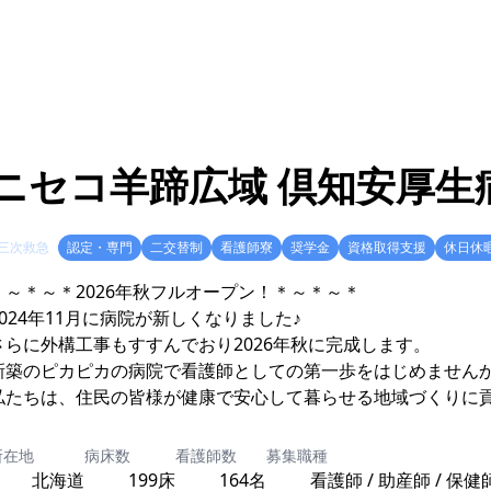
ニセコ羊蹄広域 倶知安厚生
三次救急
認定・専門
二交替制
看護師寮
奨学金
資格取得支援
休日休
＊～＊～＊2026年秋フルオープン！＊～＊～＊
2024年11月に病院が新しくなりました♪
さらに外構工事もすすんでおり2026年秋に完成します。
新築のピカピカの病院で看護師としての第一歩をはじめません
私たちは、住民の皆様が健康で安心して暮らせる地域づくりに
所在地
病床数
看護師数
募集職種
北海道
199床
164名
看護師 / 助産師 / 保健