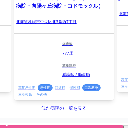
病院・向陽ヶ丘病院・コドモックル）
北海
北海道札幌市中央区北3条西7丁目
病床数
777床
募集職種
看護師 / 助産師
高度
三次
高度急性期
急性期
回復期
慢性期
二次救急
三次救急
その他
似た病院の一覧を見る