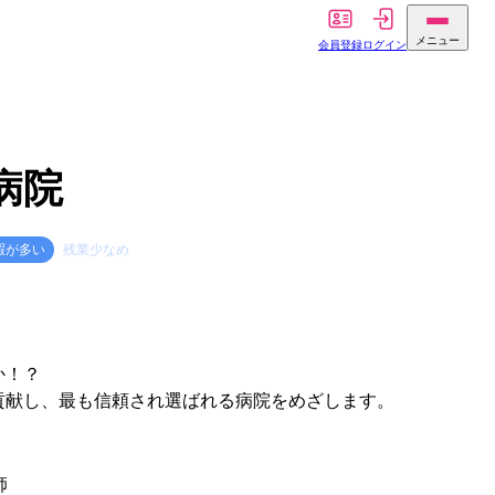
メニュー
会員登録
ログイン
病院
暇が多い
残業少なめ
か！？
貢献し、最も信頼され選ばれる病院をめざします。
師