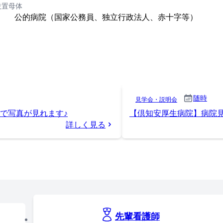
設置母体
公的病院（国家公務員、独立行政法人、赤十字等）
随時
見学会・説明会
で写真が見れます♪
【倶知安厚生病院】病院
詳しく見る
先輩看護師