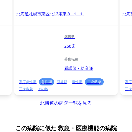
北海道札幌市東区北12条東３−１−１
北海
病床数
260床
募集職種
看護師 / 助産師
高度急性期
急性期
回復期
慢性期
二次救急
高度
三次救急
その他
三次
北海道の病院一覧を見る
この病院に似た
救急・医療機能の病院