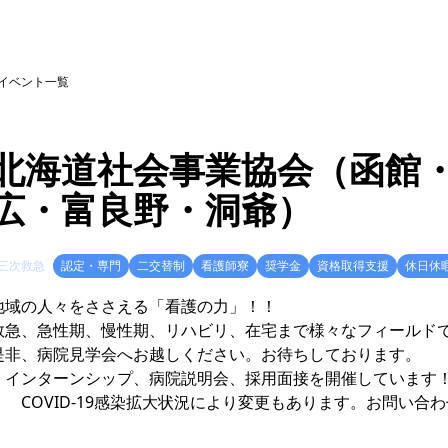
イベント一覧
北海道社会事業協会（函館
広・富良野・洞爺）
三次救急
認定・専門
二交替制
看護師寮
奨学金
資格取得支援
休日休
地域の人々をささえる「看護の力」！！
救急、急性期、慢性期、リハビリ、在宅まで様々なフィールド
是非、病院見学会へお越しください。お待ちしております。
＊インターンシップ、病院説明会、採用面接を開催しています
COVID-19感染拡大状況により変更もあります。お問い合