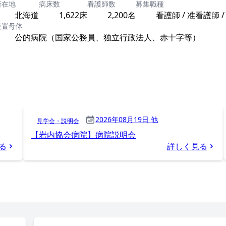
所在地
病床数
看護師数
募集職種
北海道
1,622床
2,200名
看護師 / 准看護師 /
設置母体
公的病院（国家公務員、独立行政法人、赤十字等）
2026年08月19日 他
見学会・説明会
【岩内協会病院】病院説明会
る
詳しく見る