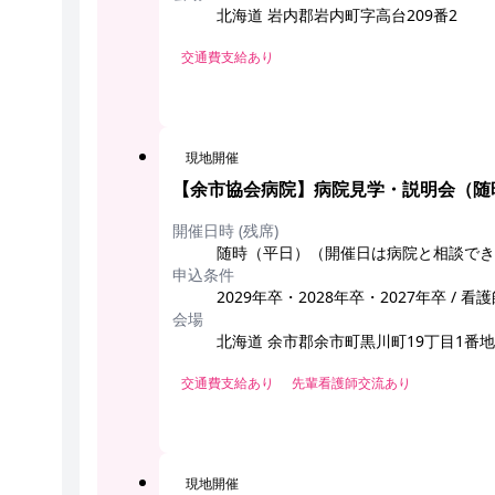
北海道 岩内郡岩内町字高台209番2
交通費支給あり
現地開催
【余市協会病院】病院見学・説明会（随
開催日時 (残席)
随時（平日）（開催日は病院と相談できます） 
申込条件
2029年卒・2028年卒・2027年卒 / 看
会場
北海道 余市郡余市町黒川町19丁目1番地
交通費支給あり
先輩看護師交流あり
現地開催