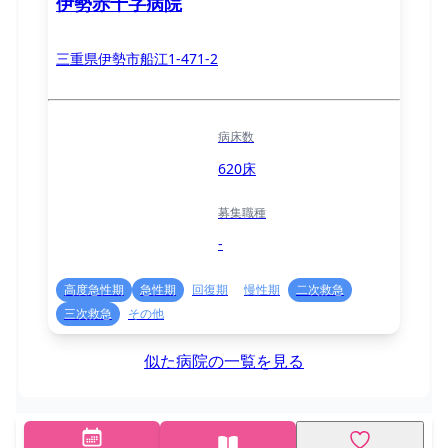
伊勢赤十字病院
三重県伊勢市船江1-471-2
病床数
620床
募集職種
-
高度急性期
急性期
回復期
慢性期
二次救急
三次救急
その他
似た病院の一覧を見る