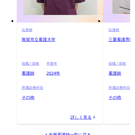
出身校
出身校
敦賀市立看護大学
三重看護専門
役職 / 資格
卒業年
役職 / 資格
看護師
2024年
看護師
所属診療科目
所属診療科目
その他
その他
詳しく見る
先輩看護師一覧に戻る