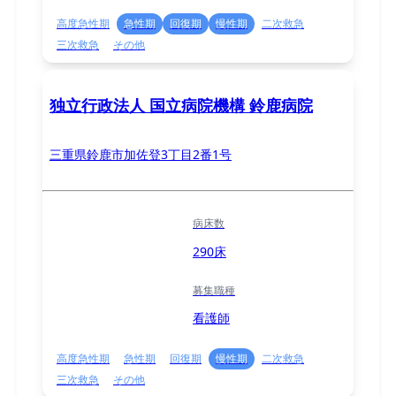
高度急性期
急性期
回復期
慢性期
二次救急
三次救急
その他
独立行政法人 国立病院機構 鈴鹿病院
三重県鈴鹿市加佐登3丁目2番1号
病床数
290床
募集職種
看護師
高度急性期
急性期
回復期
慢性期
二次救急
三次救急
その他