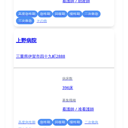
看護師 / 助産師
高度急性期
急性期
回復期
慢性期
二次救急
三次救急
その他
上野病院
三重県伊賀市四十九町2888
病床数
396床
募集職種
看護師 / 准看護師
高度急性期
急性期
回復期
慢性期
二次救急