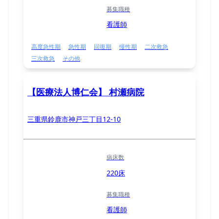
募集職種
看護師
高度急性期
急性期
回復期
慢性期
二次救急
三次救急
その他
【医療法人博仁会】 村瀬病院
三重県鈴鹿市神戸三丁目12-10
病床数
220床
募集職種
看護師