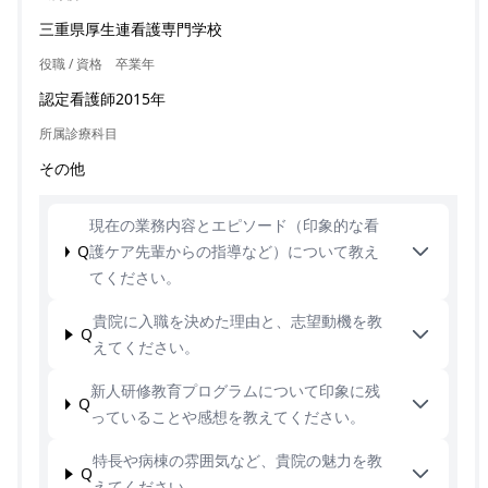
三重県厚生連看護専門学校
役職 / 資格
卒業年
認定看護師
2015年
所属診療科目
その他
現在の業務内容とエピソード（印象的な看
Q
護ケア先輩からの指導など）について教え
てください。
貴院に入職を決めた理由と、志望動機を教
Q
えてください。
新人研修教育プログラムについて印象に残
Q
っていることや感想を教えてください。
特長や病棟の雰囲気など、貴院の魅力を教
Q
えてください。