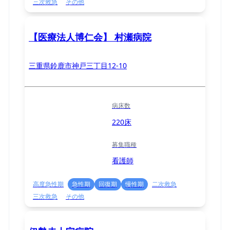
三次救急
その他
【医療法人博仁会】 村瀬病院
三重県鈴鹿市神戸三丁目12-10
病床数
220床
募集職種
看護師
高度急性期
急性期
回復期
慢性期
二次救急
三次救急
その他