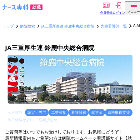
メニュー
会員登録
ログイン
A.
トップ
病院検索
JA三重厚生連 鈴鹿中央総合病院
先輩看護師一覧
JA三重厚生連 鈴鹿中央総合病院
三次救急
認定・専門
二交替制
看護師寮
奨学金
資格取得支援
休日休暇が多い
残業少なめ
ご質問等はいつでもお受けしております。お気軽にどうぞ！
最新情報案内をご希望の方は病院ホームページ看護部サイト【就