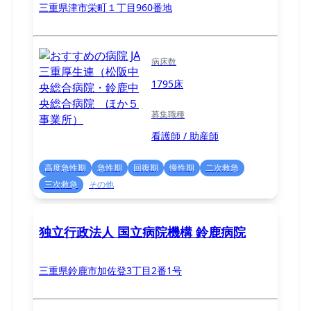
三重県津市栄町１丁目960番地
病床数
1795床
募集職種
看護師 / 助産師
高度急性期
急性期
回復期
慢性期
二次救急
三次救急
その他
独立行政法人 国立病院機構 鈴鹿病院
三重県鈴鹿市加佐登3丁目2番1号