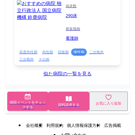
病床数
290床
募集職種
看護師
高度急性期
急性期
回復期
慢性期
二次救急
三次救急
その他
似た病院の一覧を見る
病院イベントをチェッ
お気に入り追加
資料請求する
クする
会社概要
利用規約
個人情報保護方針
広告掲載
お問い合わせ