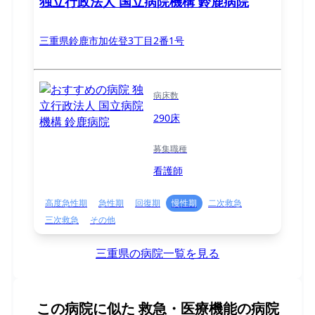
独立行政法人 国立病院機構 鈴鹿病院
三重県鈴鹿市加佐登3丁目2番1号
病床数
290床
募集職種
看護師
高度急性期
急性期
回復期
慢性期
二次救急
三次救急
その他
三重県の病院一覧を見る
この病院に似た
救急・医療機能の病院