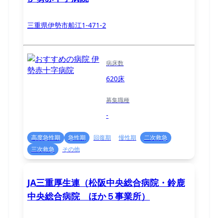
三重県伊勢市船江1-471-2
病床数
620床
募集職種
-
高度急性期
急性期
回復期
慢性期
二次救急
三次救急
その他
JA三重厚生連（松阪中央総合病院・鈴鹿
中央総合病院 ほか５事業所）