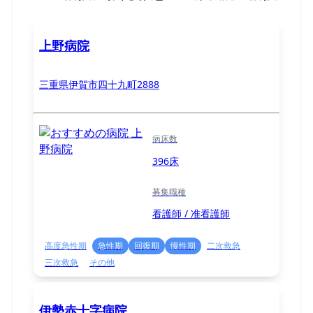
上野病院
三重県伊賀市四十九町2888
病床数
396床
募集職種
看護師 / 准看護師
高度急性期
急性期
回復期
慢性期
二次救急
三次救急
その他
伊勢赤十字病院