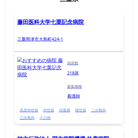
藤田医科大学七栗記念病院
三重県津市大鳥町424-1
病床数
218床
募集職種
看護師
高度急性期
急性期
回復期
慢性期
二次救急
三次救急
その他