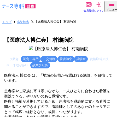
メニュー
会員登録
ログイン
【医療法人博仁会】 村瀬病院
トップ
病院検索
【医療法人博仁会】 村瀬病院
三次救急
認定・専門
二交替制
看護師寮
奨学金
資格取得支援
休日休暇が多い
残業少なめ
医療法人 博仁会 は、「地域の皆様から選ばれる施設」を目指して
います。
患者様やご家族に寄り添いながら、一人ひとりに合わせた看護を
実践できる、やりがいのある職場です。
医療と福祉が連携しているため、患者様を継続的に支える看護に
関わることができますので、看護師としてのあなたのキャリアに
とって幅広い経験となり、成長につながります。
村瀬病院は、あなたの活躍を応援いたします。