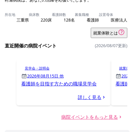
所在地
病床数
看護師数
募集職種
設置母体
三重県
220床
128名
看護師
医療法人
就業体験とは
直近開催の病院イベント
(2026/08/07更新)
見学会・説明会
就業体
2026年08月15日 他
202
看護師を目指す方ための職場見学会
看護師
詳しく見る
病院イベントをもっと見る