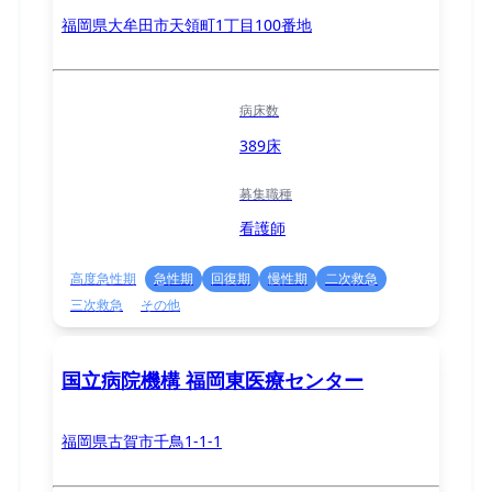
福岡県大牟田市天領町1丁目100番地
病床数
389床
募集職種
看護師
高度急性期
急性期
回復期
慢性期
二次救急
三次救急
その他
国立病院機構 福岡東医療センター
福岡県古賀市千鳥1-1-1