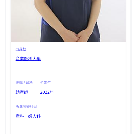
出身校
産業医科大学
役職 / 資格
卒業年
助産師
2022年
所属診療科目
産科・婦人科