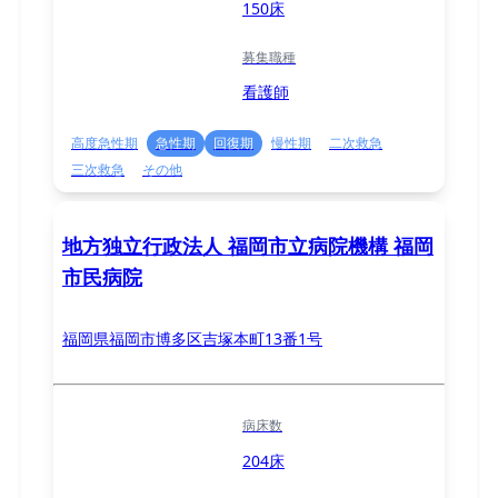
150床
募集職種
看護師
高度急性期
急性期
回復期
慢性期
二次救急
三次救急
その他
地方独立行政法人 福岡市立病院機構 福岡
市民病院
福岡県福岡市博多区吉塚本町13番1号
病床数
204床