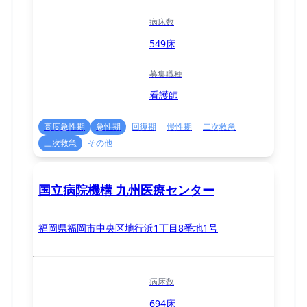
病床数
549床
募集職種
看護師
高度急性期
急性期
回復期
慢性期
二次救急
三次救急
その他
国立病院機構 九州医療センター
福岡県福岡市中央区地行浜1丁目8番地1号
病床数
694床