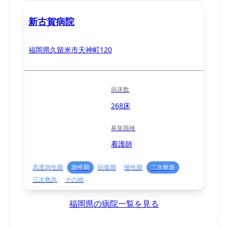
新古賀病院
福岡県久留米市天神町120
病床数
268床
募集職種
看護師
高度急性期
急性期
回復期
慢性期
二次救急
三次救急
その他
福岡県の病院一覧を見る