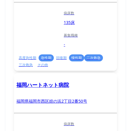
病床数
135床
募集職種
-
高度急性期
急性期
回復期
慢性期
二次救急
三次救急
その他
福岡ハートネット病院
福岡県福岡市西区姪の浜2丁目2番50号
病床数