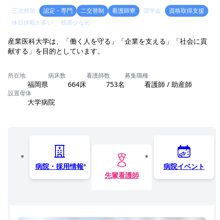
三次救急
認定・専門
二交替制
看護師寮
奨学金
資格取得支援
休日休暇が多い
残業少なめ
産業医科大学は、「働く人を守る」「企業を支える」「社会に貢
献する」を目的としています。
所在地
病床数
看護師数
募集職種
福岡県
664床
753名
看護師 / 助産師
設置母体
大学病院
病院・採用情報
病院イベント
先輩看護師