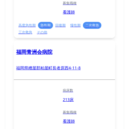
募集職種
看護師
高度急性期
急性期
回復期
慢性期
二次救急
三次救急
その他
福岡青洲会病院
福岡県糟屋郡粕屋町長者原西4-11-8
病床数
213床
募集職種
看護師