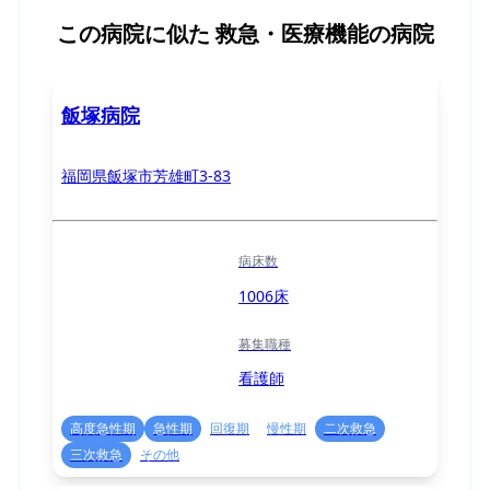
この病院に似た
救急・医療機能の病院
飯塚病院
福岡県飯塚市芳雄町3-83
病床数
1006床
募集職種
看護師
高度急性期
急性期
回復期
慢性期
二次救急
三次救急
その他