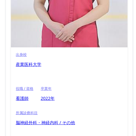
出身校
産業医科大学
役職 / 資格
卒業年
看護師
2022年
所属診療科目
脳神経外科・神経内科 / その他