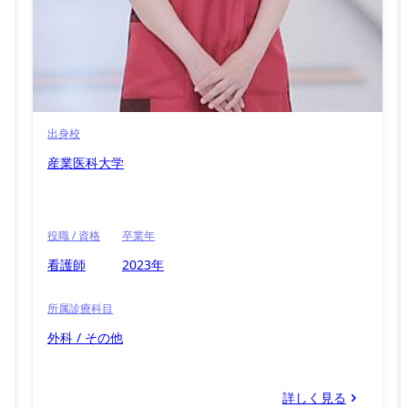
出身校
産業医科大学
役職 / 資格
卒業年
看護師
2023年
所属診療科目
外科 / その他
詳しく見る