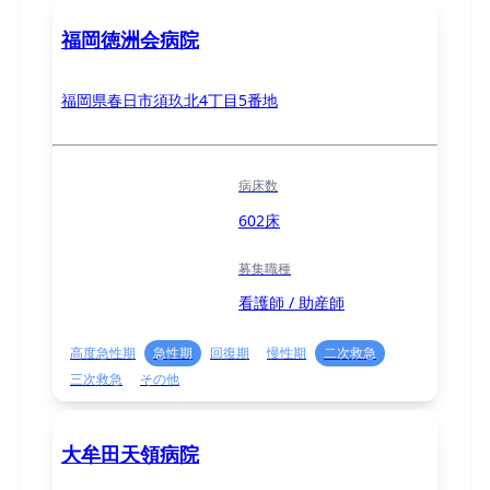
福岡徳洲会病院
福岡県春日市須玖北4丁目5番地
病床数
602床
募集職種
看護師 / 助産師
高度急性期
急性期
回復期
慢性期
二次救急
三次救急
その他
大牟田天領病院