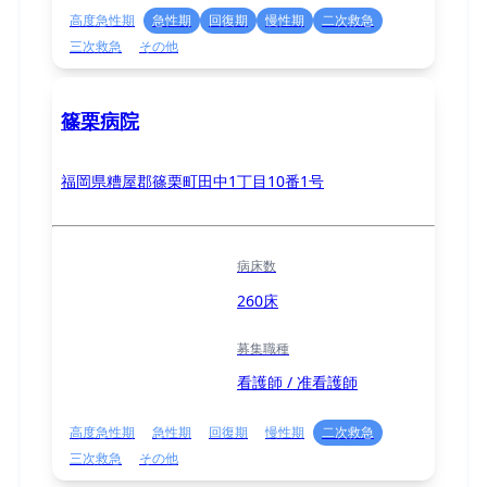
高度急性期
急性期
回復期
慢性期
二次救急
三次救急
その他
篠栗病院
福岡県糟屋郡篠栗町田中1丁目10番1号
病床数
260床
募集職種
看護師 / 准看護師
高度急性期
急性期
回復期
慢性期
二次救急
三次救急
その他