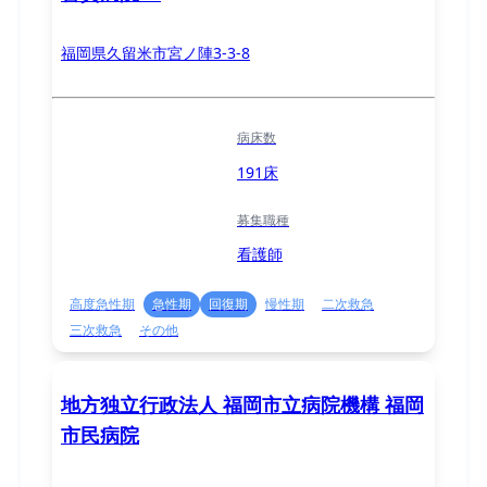
福岡県久留米市宮ノ陣3-3-8
病床数
191床
募集職種
看護師
高度急性期
急性期
回復期
慢性期
二次救急
三次救急
その他
地方独立行政法人 福岡市立病院機構 福岡
市民病院