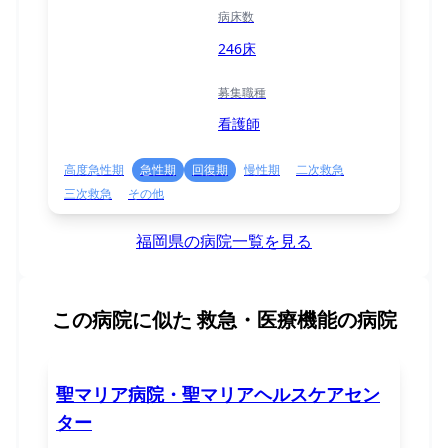
病床数
246床
募集職種
看護師
高度急性期
急性期
回復期
慢性期
二次救急
三次救急
その他
福岡県の病院一覧を見る
この病院に似た
救急・医療機能の病院
聖マリア病院・聖マリアヘルスケアセン
ター