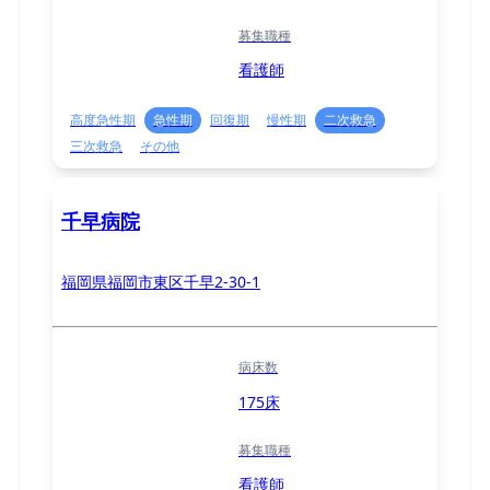
募集職種
看護師
高度急性期
急性期
回復期
慢性期
二次救急
三次救急
その他
千早病院
福岡県福岡市東区千早2-30-1
病床数
175床
募集職種
看護師