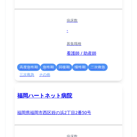
病床数
-
募集職種
看護師 / 助産師
高度急性期
急性期
回復期
慢性期
二次救急
三次救急
その他
福岡ハートネット病院
福岡県福岡市西区姪の浜2丁目2番50号
病床数