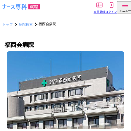
メニュー
会員登録
ログイン
福西会病院
トップ
病院検索
福西会病院