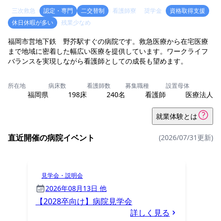
三次救急
認定・専門
二交替制
看護師寮
奨学金
資格取得支援
休日休暇が多い
残業少なめ
福岡市営地下鉄 野芥駅すぐの病院です。救急医療から在宅医療
まで地域に密着した幅広い医療を提供しています。ワークライフ
バランスを実現しながら看護師としての成長も望めます。
所在地
病床数
看護師数
募集職種
設置母体
福岡県
198床
240名
看護師
医療法人
就業体験とは
直近開催の病院イベント
(2026/07/31更新)
見学会・説明会
2026年08月13日 他
【2028卒向け】病院見学会
詳しく見る