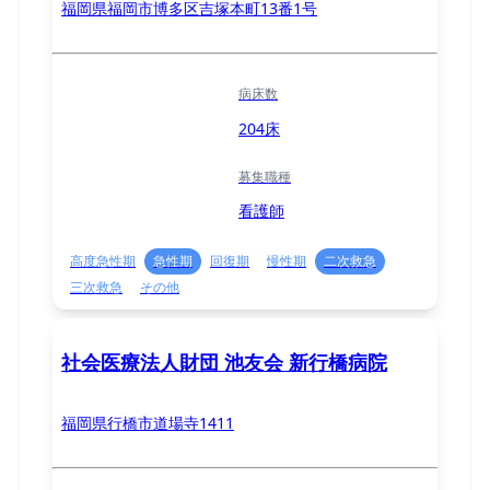
福岡県福岡市博多区吉塚本町13番1号
病床数
204床
募集職種
看護師
高度急性期
急性期
回復期
慢性期
二次救急
三次救急
その他
社会医療法人財団 池友会 新行橋病院
福岡県行橋市道場寺1411