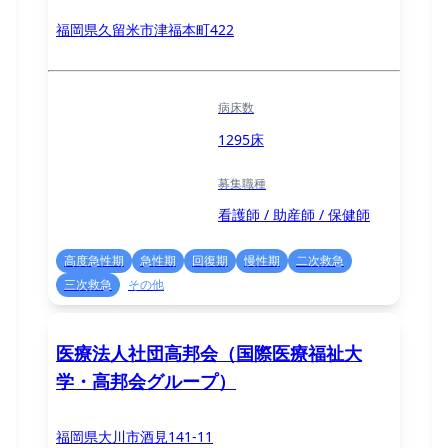
福岡県久留米市津福本町422
病床数
1295床
募集職種
看護師 / 助産師 / 保健師
高度急性期
急性期
回復期
慢性期
二次救急
三次救急
その他
医療法人社団高邦会（国際医療福祉大
学・高邦会グループ）
福岡県大川市酒見141-11