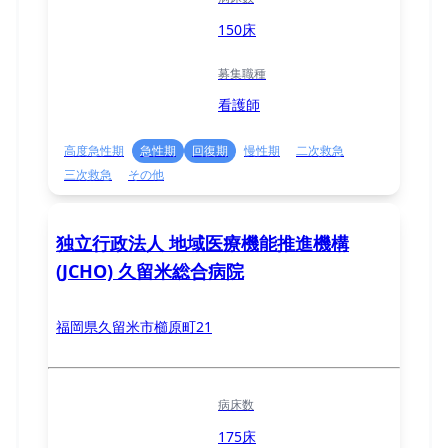
150床
募集職種
看護師
高度急性期
急性期
回復期
慢性期
二次救急
三次救急
その他
独立行政法人 地域医療機能推進機構
(JCHO) 久留米総合病院
福岡県久留米市櫛原町21
病床数
175床