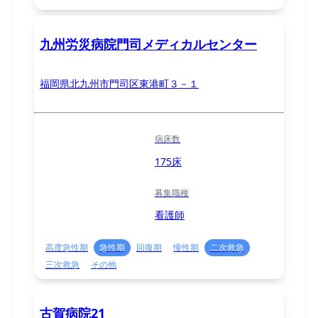
九州労災病院門司メディカルセンター
福岡県北九州市門司区東港町３－１
病床数
175床
募集職種
看護師
高度急性期
急性期
回復期
慢性期
二次救急
三次救急
その他
古賀病院21