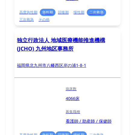
高度急性期
急性期
回復期
慢性期
二次救急
三次救急
その他
独立行政法人 地域医療機能推進機構
(JCHO) 九州地区事務所
福岡県北九州市八幡西区岸の浦1-8-1
病床数
4066床
募集職種
看護師 / 助産師 / 保健師
高度急性期
急性期
回復期
慢性期
二次救急