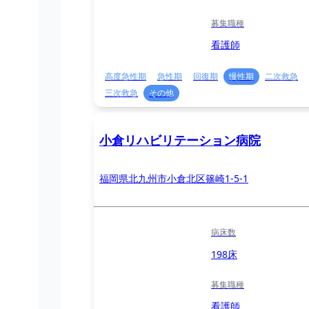
募集職種
看護師
高度急性期
急性期
回復期
慢性期
二次救急
三次救急
その他
小倉リハビリテーション病院
福岡県北九州市小倉北区篠崎1-5-1
病床数
198床
募集職種
看護師