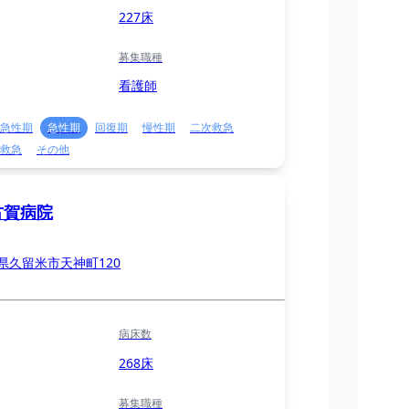
227床
募集職種
看護師
急性期
急性期
回復期
慢性期
二次救急
救急
その他
古賀病院
県久留米市天神町120
病床数
268床
募集職種