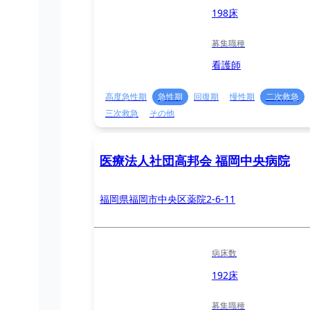
198床
募集職種
看護師
高度急性期
急性期
回復期
慢性期
二次救急
三次救急
その他
医療法人社団高邦会 福岡中央病院
福岡県福岡市中央区薬院2-6-11
病床数
192床
募集職種