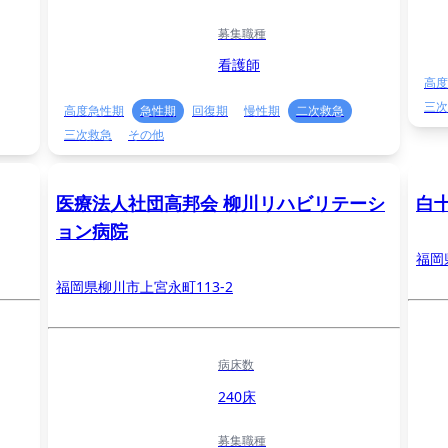
募集職種
看護師
高度
三次
高度急性期
急性期
回復期
慢性期
二次救急
三次救急
その他
医療法人社団高邦会 柳川リハビリテーシ
白
ョン病院
福岡
福岡県柳川市上宮永町113-2
病床数
240床
募集職種