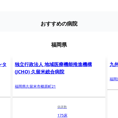
おすすめの病院
福岡県
ンタ
独立行政法人 地域医療機能推進機構
九
(JCHO) 久留米総合病院
福岡
福岡県久留米市櫛原町21
病床数
175床