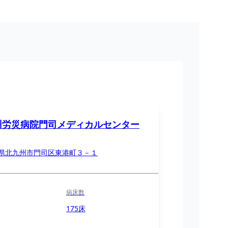
州労災病院門司メディカルセンター
県北九州市門司区東港町３－１
病床数
175床