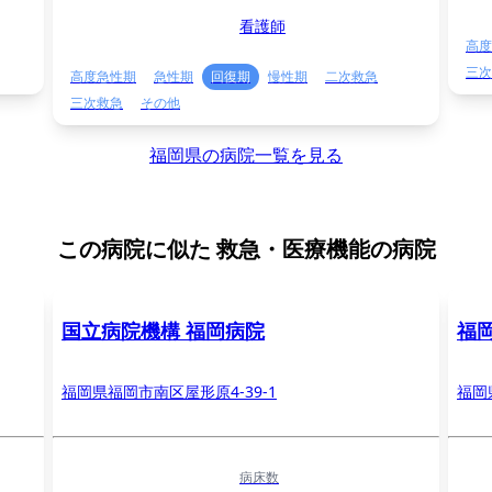
看護師
高度
三次
高度急性期
急性期
回復期
慢性期
二次救急
三次救急
その他
福岡県の病院一覧を見る
この病院に似た
救急・医療機能の病院
国立病院機構 福岡病院
福
福岡県福岡市南区屋形原4-39-1
福岡
病床数