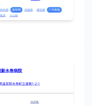
急性期
急性期
回復期
慢性期
二次救急
救急
その他
岡新水巻病院
県遠賀郡水巻町立屋敷1-2-1
病床数