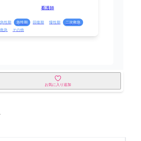
看護師
急性期
急性期
回復期
慢性期
二次救急
救急
その他
お気に入り追加
せ