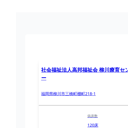
社会福祉法人高邦福祉会 柳川療育セ
ー
福岡県柳川市三橋町棚町218-1
病床数
120床