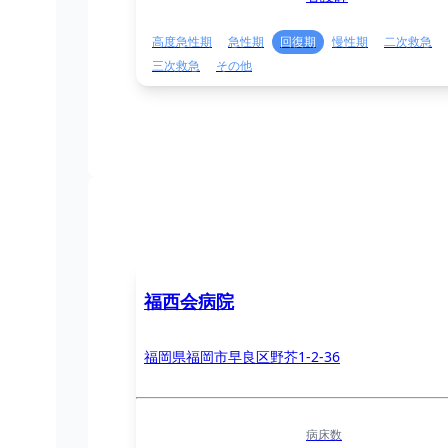
高度急性期
急性期
回復期
慢性期
二次救急
三次救急
その他
福西会病院
福岡県福岡市早良区野芥1-2-36
病床数