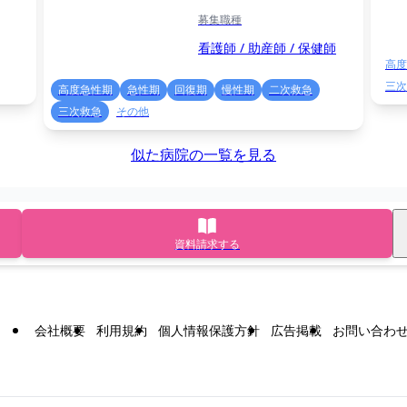
募集職種
看護師 / 助産師 / 保健師
高度
三次
高度急性期
急性期
回復期
慢性期
二次救急
三次救急
その他
似た病院の一覧を見る
資料請求する
会社概要
利用規約
個人情報保護方針
広告掲載
お問い合わ