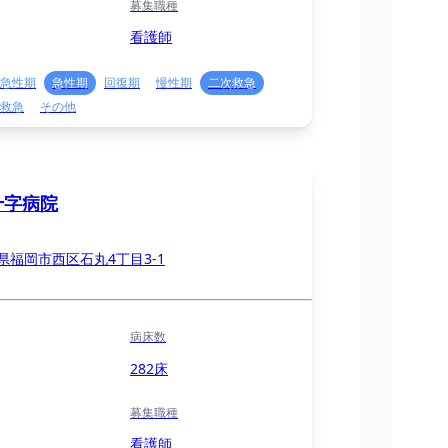
募集職種
看護師
急性期
急性期
回復期
慢性期
二次救急
救急
その他
十字病院
県福岡市西区石丸4丁目3-1
病床数
282床
募集職種
看護師