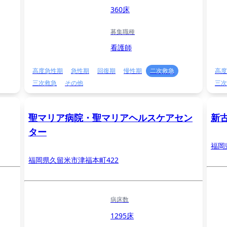
360床
募集職種
看護師
高度急性期
急性期
回復期
慢性期
二次救急
高度
三次救急
その他
三次
聖マリア病院・聖マリアヘルスケアセン
新
ター
福岡
福岡県久留米市津福本町422
病床数
1295床