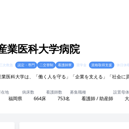
産業医科大学病院
三次救急
認定・専門
二交替制
看護師寮
奨学金
資格取得支援
休日休
産業医科大学は、「働く人を守る」「企業を支える」「社会に
所在地
病床数
看護師数
募集職種
設置母
福岡県
664床
753名
看護師 / 助産師