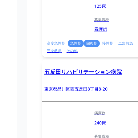
125床
募集職種
看護師
高度急性期
急性期
回復期
慢性期
二次救急
三次救急
その他
五反田リハビリテーション病院
東京都品川区西五反田8丁目8-20
病床数
240床
募集職種