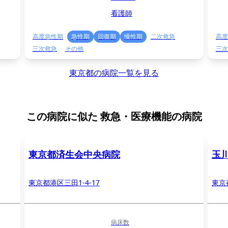
看護師
高度急性期
急性期
回復期
慢性期
二次救急
高度
三次救急
その他
三次
東京都の病院一覧を見る
この病院に似た
救急・医療機能の病院
東京都済生会中央病院
玉
東京都港区三田1-4-17
東京
病床数