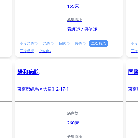
159床
募集職種
看護師 / 保健師
高度急性期
急性期
回復期
慢性期
二次救急
高度
三次救急
その他
三次
陽和病院
国
東京都練馬区大泉町2-17-1
東京
病床数
260床
募集職種