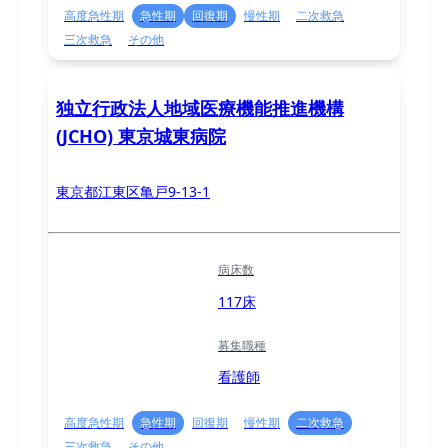
高度急性期
急性期
回復期
慢性期
二次救急
三次救急
その他
独立行政法人地域医療機能推進機構
(JCHO) 東京城東病院
東京都江東区亀戸9-13-1
病床数
117床
募集職種
看護師
高度急性期
急性期
回復期
慢性期
二次救急
三次救急
その他