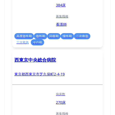
384床
募集職種
看護師
高度急性期
急性期
回復期
慢性期
二次救急
三次救急
その他
西東京中央総合病院
東京都西東京市芝久保町2-4-19
病床数
270床
募集職種