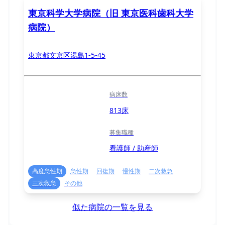
東京科学大学病院（旧 東京医科歯科大学
病院）
東京都文京区湯島1-5-45
病床数
813床
募集職種
看護師 / 助産師
高度急性期
急性期
回復期
慢性期
二次救急
三次救急
その他
似た病院の一覧を見る