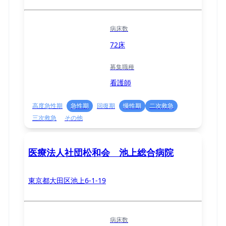
病床数
72床
募集職種
看護師
高度急性期
急性期
回復期
慢性期
二次救急
三次救急
その他
医療法人社団松和会 池上総合病院
東京都大田区池上6-1-19
病床数