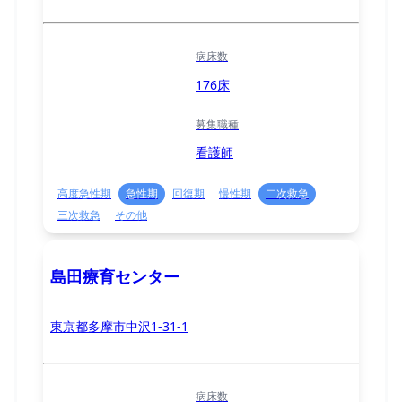
病床数
176床
募集職種
看護師
高度急性期
急性期
回復期
慢性期
二次救急
三次救急
その他
島田療育センター
東京都多摩市中沢1-31-1
病床数