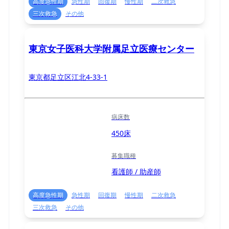
高度急性期
急性期
回復期
慢性期
二次救急
三次救急
その他
東京女子医科大学附属足立医療センター
東京都足立区江北4-33-1
病床数
450床
募集職種
看護師 / 助産師
高度急性期
急性期
回復期
慢性期
二次救急
三次救急
その他