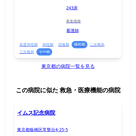
243床
募集職種
看護師
高度急性期
急性期
回復期
慢性期
二次救急
三次救急
その他
東京都の病院一覧を見る
この病院に似た
救急・医療機能の病院
イムス記念病院
東京都板橋区常盤台4-25-5