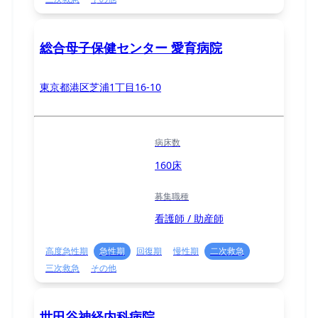
総合母子保健センター 愛育病院
東京都港区芝浦1丁目16-10
病床数
160床
募集職種
看護師 / 助産師
高度急性期
急性期
回復期
慢性期
二次救急
三次救急
その他
世田谷神経内科病院