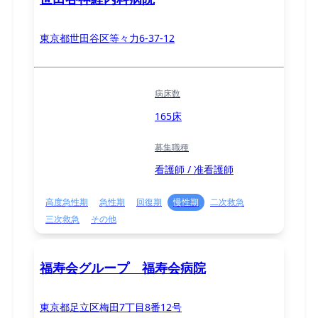
東京都世田谷区等々力6-37-12
病床数
165床
募集職種
看護師 / 准看護師
高度急性期
急性期
回復期
慢性期
二次救急
三次救急
その他
福寿会グループ 福寿会病院
東京都足立区梅田7丁目8番12号