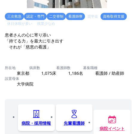
三次救急
認定・専門
二交替制
看護師寮
奨学金
資格取得支援
休日休暇が多い
残業少なめ
患者さんの心に寄り添い
「持てる力」を最大に引き出す
それが「慈恵の看護」
所在地
病床数
看護師数
募集職種
東京都
1,075床
1,186名
看護師 / 助産師
設置母体
大学病院
病院・採用情報
先輩看護師
病院イベント