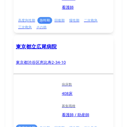
看護師
高度急性期
急性期
回復期
慢性期
二次救急
三次救急
その他
東京都立広尾病院
東京都渋谷区恵比寿2-34-10
病床数
408床
募集職種
看護師 / 助産師