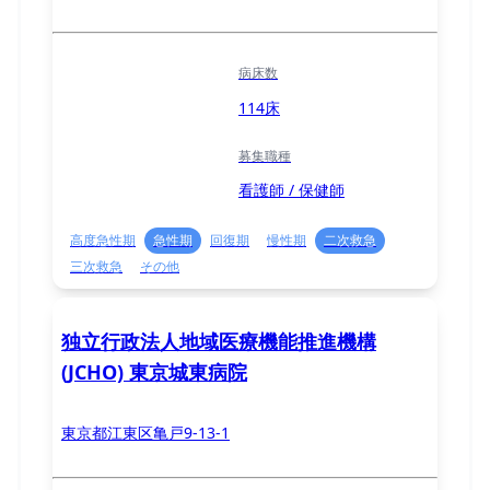
病床数
114床
募集職種
看護師 / 保健師
高度急性期
急性期
回復期
慢性期
二次救急
三次救急
その他
独立行政法人地域医療機能推進機構
(JCHO) 東京城東病院
東京都江東区亀戸9-13-1