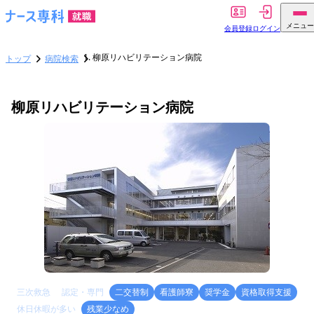
メニュー
会員登録
ログイン
柳原リハビリテーション病院
トップ
病院検索
柳原リハビリテーション病院
三次救急
認定・専門
二交替制
看護師寮
奨学金
資格取得支援
休日休暇が多い
残業少なめ