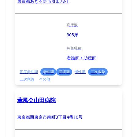
東京都あきる野市引田78-1
病床数
305床
募集職種
看護師 / 助産師
高度急性期
急性期
回復期
慢性期
二次救急
三次救急
その他
薫風会山田病院
東京都西東京市南町3丁目4番10号