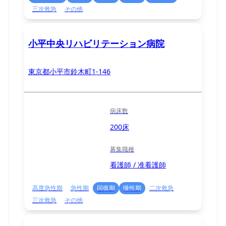
三次救急
その他
小平中央リハビリテーション病院
東京都小平市鈴木町1-146
病床数
200床
募集職種
看護師 / 准看護師
高度急性期
急性期
回復期
慢性期
二次救急
三次救急
その他