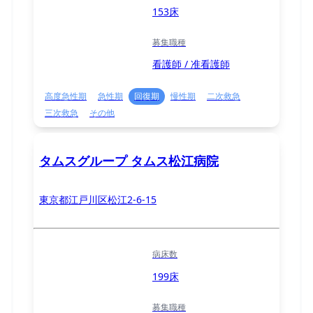
153床
募集職種
看護師 / 准看護師
高度急性期
急性期
回復期
慢性期
二次救急
三次救急
その他
タムスグループ タムス松江病院
東京都江戸川区松江2-6-15
病床数
199床
募集職種