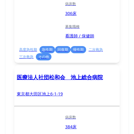
病床数
306床
募集職種
看護師 / 保健師
高度急性期
急性期
回復期
慢性期
二次救急
三次救急
その他
医療法人社団松和会 池上総合病院
東京都大田区池上6-1-19
病床数
384床