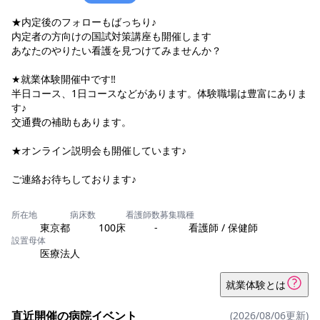
★内定後のフォローもばっちり♪
内定者の方向けの国試対策講座も開催します
あなたのやりたい看護を見つけてみませんか？
★就業体験開催中です‼
半日コース、1日コースなどがあります。体験職場は豊富にありま
す♪
交通費の補助もあります。
★オンライン説明会も開催しています♪
ご連絡お待ちしております♪
所在地
病床数
看護師数
募集職種
東京都
100床
-
看護師 / 保健師
設置母体
医療法人
就業体験とは
直近開催の病院イベント
(2026/08/06更新)