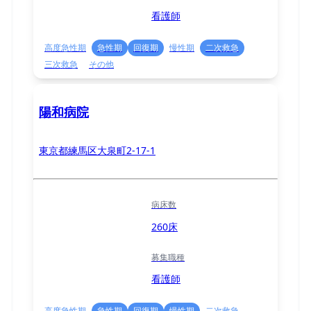
看護師
高度急性期
急性期
回復期
慢性期
二次救急
三次救急
その他
陽和病院
東京都練馬区大泉町2-17-1
病床数
260床
募集職種
看護師
高度急性期
急性期
回復期
慢性期
二次救急