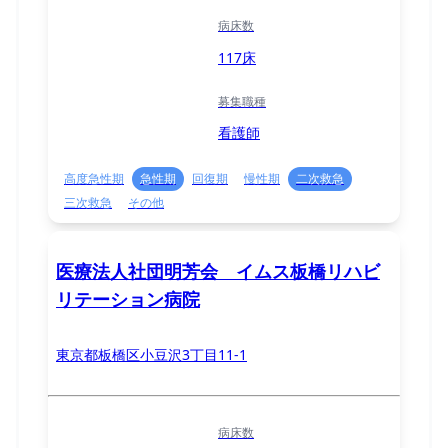
病床数
117床
募集職種
看護師
高度急性期
急性期
回復期
慢性期
二次救急
三次救急
その他
医療法人社団明芳会 イムス板橋リハビ
リテーション病院
東京都板橋区小豆沢3丁目11-1
病床数