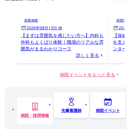
就業体験
就業体
2026年08月13日 他
202
【まずは雰囲気を感じたい方へ】内科も
【保健
外科もよくばり体験！職場のリアルな雰
を支え
囲気がまるわかりコース
ンター
詳しく見る
病院イベントをもっと見る
先輩看護師
病院イベント
病院・採用情報