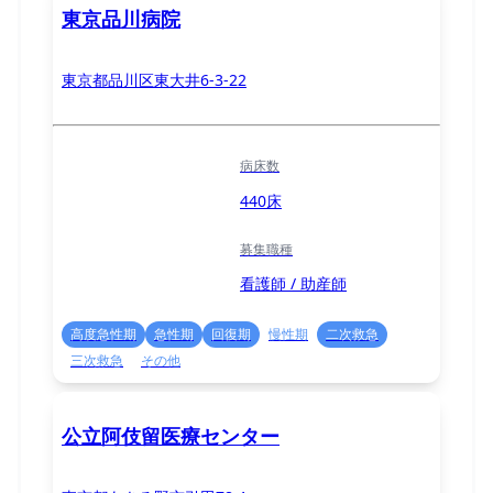
東京品川病院
東京都品川区東大井6-3-22
病床数
440床
募集職種
看護師 / 助産師
高度急性期
急性期
回復期
慢性期
二次救急
三次救急
その他
公立阿伎留医療センター