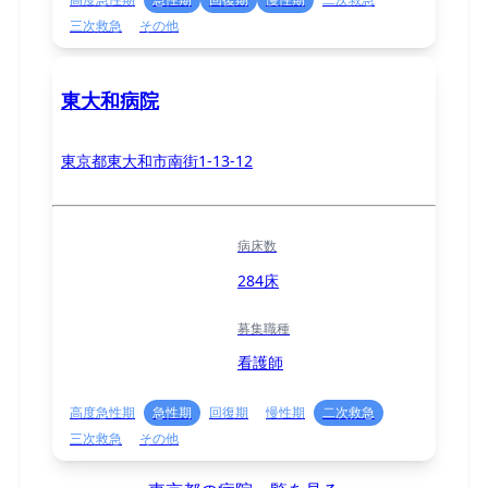
三次救急
その他
東大和病院
東京都東大和市南街1-13-12
病床数
284床
募集職種
看護師
高度急性期
急性期
回復期
慢性期
二次救急
三次救急
その他