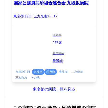
国家公務員共済組合連合会 九段坂病院
東京都千代田区九段南1-6-12
病床数
257床
募集職種
看護師
高度急性期
急性期
回復期
慢性期
二次救急
三次救急
その他
東京都の病院一覧を見る
この病院に似た
救急・医療機能の病院