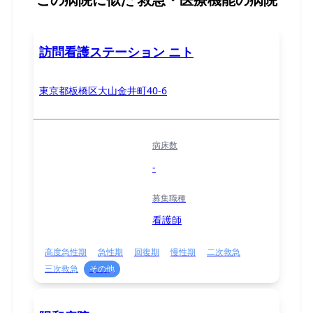
訪問看護ステーション ニト
東京都板橋区大山金井町40-6
病床数
-
募集職種
看護師
高度急性期
急性期
回復期
慢性期
二次救急
三次救急
その他