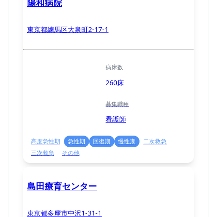
陽和病院
東京都練馬区大泉町2-17-1
病床数
260床
募集職種
看護師
高度急性期
急性期
回復期
慢性期
二次救急
三次救急
その他
島田療育センター
東京都多摩市中沢1-31-1