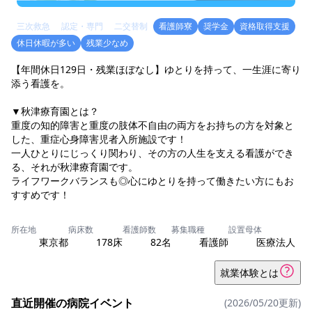
三次救急
認定・専門
二交替制
看護師寮
奨学金
資格取得支援
休日休暇が多い
残業少なめ
【年間休日129日・残業ほぼなし】ゆとりを持って、一生涯に寄り
添う看護を。
▼秋津療育園とは？
重度の知的障害と重度の肢体不自由の両方をお持ちの方を対象と
した、重症心身障害児者入所施設です！
一人ひとりにじっくり関わり、その方の人生を支える看護ができ
る、それが秋津療育園です。
ライフワークバランスも◎心にゆとりを持って働きたい方にもお
すすめです！
所在地
病床数
看護師数
募集職種
設置母体
東京都
178床
82名
看護師
医療法人
就業体験とは
直近開催の病院イベント
(2026/05/20更新)