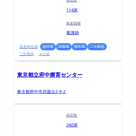
病床数
114床
募集職種
看護師
高度急性期
急性期
回復期
慢性期
二次救急
三次救急
その他
東京都立府中療育センター
東京都府中市武蔵台2-9-2
病床数
260床