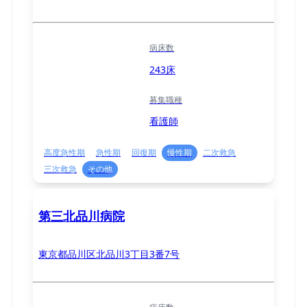
病床数
243床
募集職種
看護師
高度急性期
急性期
回復期
慢性期
二次救急
三次救急
その他
第三北品川病院
東京都品川区北品川3丁目3番7号