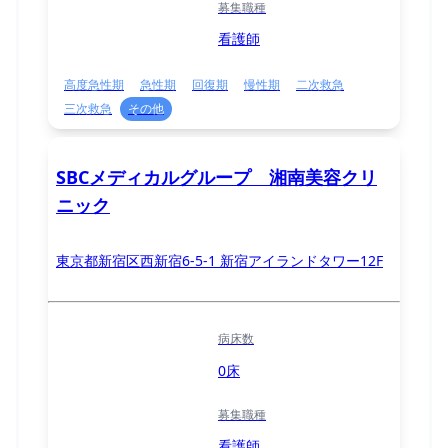
募集職種
看護師
高度急性期
急性期
回復期
慢性期
二次救急
三次救急
その他
SBCメディカルグループ 湘南美容クリ
ニック
東京都新宿区西新宿6-5-1 新宿アイランドタワー12F
病床数
0床
募集職種
看護師