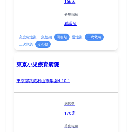
166床
募集職種
看護師
高度急性期
急性期
回復期
慢性期
二次救急
三次救急
その他
東京小児療育病院
東京都武蔵村山市学園4-10-1
病床数
176床
募集職種