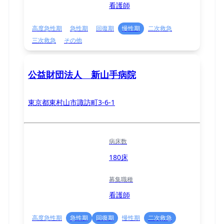
看護師
高度急性期
急性期
回復期
慢性期
二次救急
三次救急
その他
公益財団法人 新山手病院
東京都東村山市諏訪町3-6-1
病床数
180床
募集職種
看護師
高度急性期
急性期
回復期
慢性期
二次救急