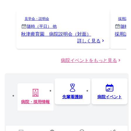
見学会・説明会
採用試
随時（平日） 他
随時
秋津療育園 病院説明会（対面）
採用試
詳しく見る
病院イベントをもっと見る
先輩看護師
病院イベント
病院・採用情報