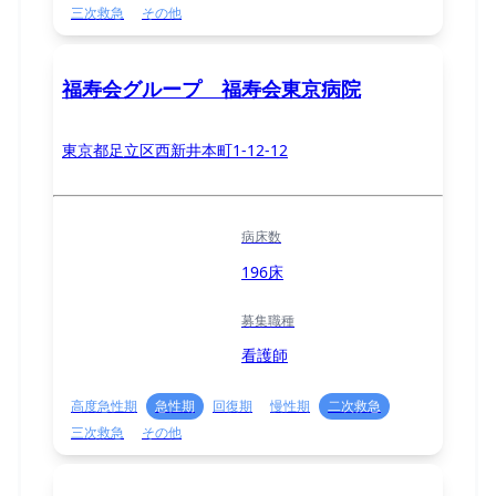
三次救急
その他
福寿会グループ 福寿会東京病院
東京都足立区西新井本町1-12-12
病床数
196床
募集職種
看護師
高度急性期
急性期
回復期
慢性期
二次救急
三次救急
その他