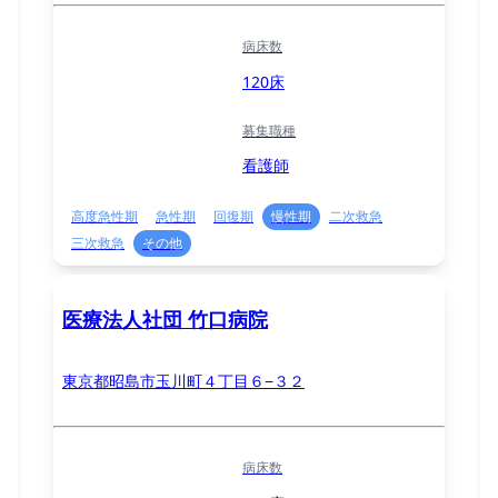
病床数
120床
募集職種
看護師
高度急性期
急性期
回復期
慢性期
二次救急
三次救急
その他
医療法人社団 竹口病院
東京都昭島市玉川町４丁目６−３２
病床数