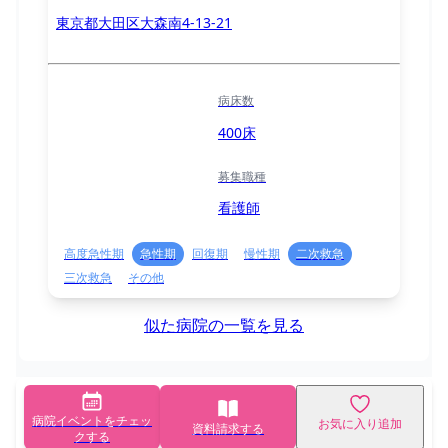
東京都大田区大森南4-13-21
病床数
400床
募集職種
看護師
高度急性期
急性期
回復期
慢性期
二次救急
三次救急
その他
似た病院の一覧を見る
病院イベントをチェッ
お気に入り追加
資料請求する
クする