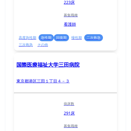
223床
募集職種
看護師
高度急性期
急性期
回復期
慢性期
二次救急
三次救急
その他
国際医療福祉大学三田病院
東京都港区三田１丁目４－３
病床数
291床
募集職種