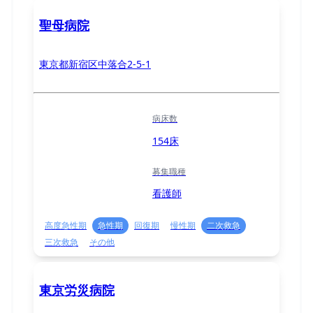
聖母病院
東京都新宿区中落合2-5-1
病床数
154床
募集職種
看護師
高度急性期
急性期
回復期
慢性期
二次救急
三次救急
その他
東京労災病院