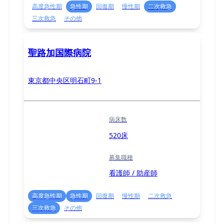
高度急性期
急性期
回復期
慢性期
二次救急
三次救急
その他
聖路加国際病院
東京都中央区明石町9-1
病床数
520床
募集職種
看護師 / 助産師
高度急性期
急性期
回復期
慢性期
二次救急
三次救急
その他