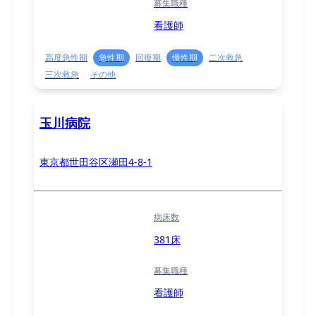
募集職種
看護師
高度急性期
急性期
回復期
慢性期
二次救急
三次救急
その他
玉川病院
東京都世田谷区瀬田4-8-1
病床数
381床
募集職種
看護師