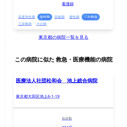
看護師
高度急性期
急性期
回復期
慢性期
二次救急
三次救急
その他
東京都の病院一覧を見る
この病院に似た
救急・医療機能の病院
医療法人社団松和会 池上総合病院
東京都大田区池上6-1-19
病床数