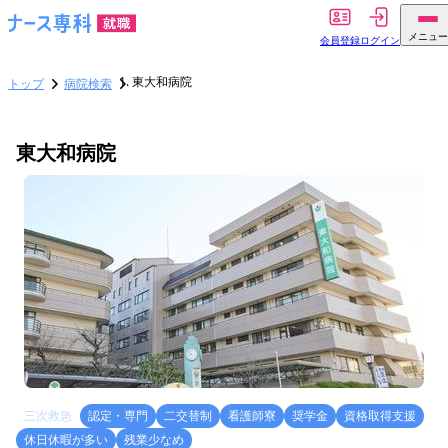
メニュー
会員登録
ログイン
東大和病院
トップ
病院検索
東大和病院
三次救急
認定・専門
二交替制
看護師寮
奨学金
資格取得支援
休日休暇が多い
残業少なめ