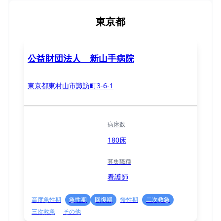
東京都
公益財団法人 新山手病院
東京都東村山市諏訪町3-6-1
病床数
180床
募集職種
看護師
高度急性期
急性期
回復期
慢性期
二次救急
三次救急
その他