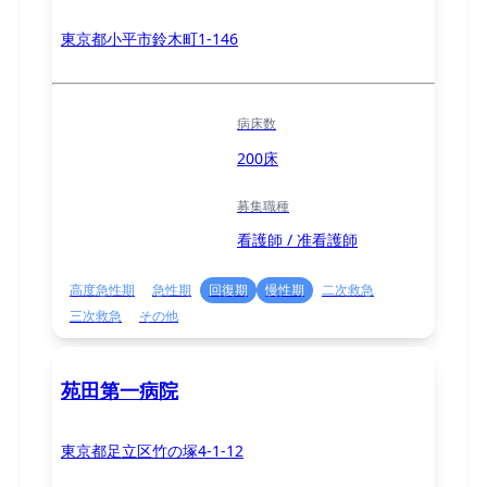
東京都小平市鈴木町1-146
病床数
200床
募集職種
看護師 / 准看護師
高度急性期
急性期
回復期
慢性期
二次救急
三次救急
その他
苑田第一病院
東京都足立区竹の塚4-1-12