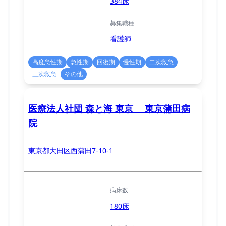
384床
募集職種
看護師
高度急性期
急性期
回復期
慢性期
二次救急
三次救急
その他
医療法人社団 森と海 東京 東京蒲田病
院
東京都大田区西蒲田7-10-1
病床数
180床