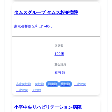
タムスグループ タムス杉並病院
東京都杉並区和田1-40-5
病床数
199床
募集職種
看護師
高度急性期
急性期
回復期
慢性期
二次救急
三次救急
その他
小平中央リハビリテーション病院