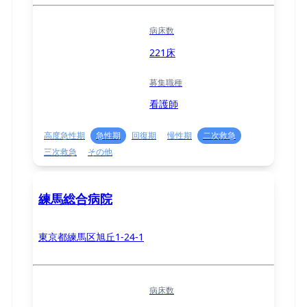
病床数
221床
募集職種
看護師
高度急性期
急性期
回復期
慢性期
二次救急
三次救急
その他
練馬総合病院
東京都練馬区旭丘1-24-1
病床数