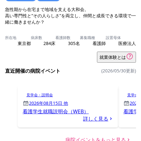
急性期から在宅まで地域を支える大和会。
高い専門性と“その人らしさ”を両立し、仲間と成長できる環境で一
緒に働きませんか？
所在地
病床数
看護師数
募集職種
設置母体
東京都
284床
305名
看護師
医療法人
就業体験とは
直近開催の病院イベント
(2026/05/30更新)
見学会・説明会
見学会
2026年08月15日 他
202
看護学生就職説明会（WEB）
看護学
詳しく見る
病院イベントをもっと見る