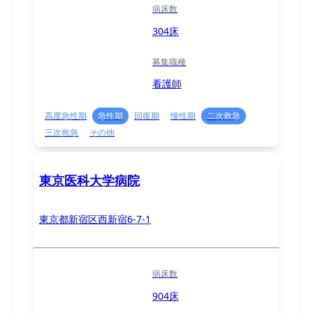
病床数
304床
募集職種
看護師
高度急性期
急性期
回復期
慢性期
二次救急
三次救急
その他
東京医科大学病院
東京都新宿区西新宿6-7-1
病床数
904床