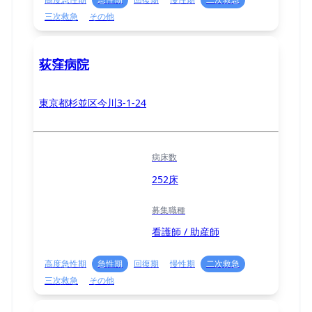
三次救急
その他
荻窪病院
東京都杉並区今川3-1-24
病床数
252床
募集職種
看護師 / 助産師
高度急性期
急性期
回復期
慢性期
二次救急
三次救急
その他