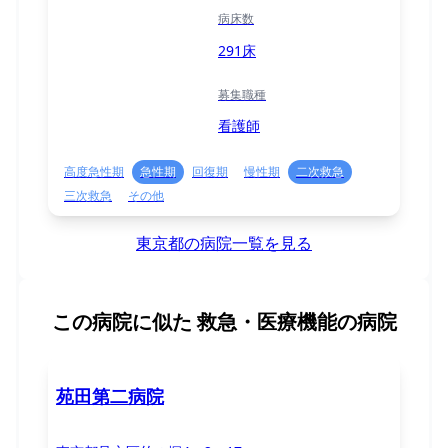
病床数
291床
募集職種
看護師
高度急性期
急性期
回復期
慢性期
二次救急
三次救急
その他
東京都の病院一覧を見る
この病院に似た
救急・医療機能の病院
苑田第二病院