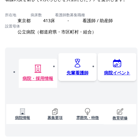
所在地
病床数
看護師数
募集職種
東京都
413床
-
看護師 / 助産師
設置母体
公立病院（都道府県・市区町村・組合）
先輩看護師
病院イベント
病院・採用情報
病院情報
募集要項
雰囲気・特徴
教育研修