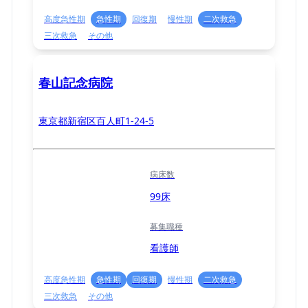
高度急性期
急性期
回復期
慢性期
二次救急
三次救急
その他
春山記念病院
東京都新宿区百人町1-24-5
病床数
99床
募集職種
看護師
高度急性期
急性期
回復期
慢性期
二次救急
三次救急
その他