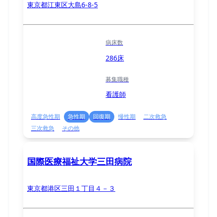
東京都江東区大島6-8-5
病床数
286床
募集職種
看護師
高度急性期
急性期
回復期
慢性期
二次救急
三次救急
その他
国際医療福祉大学三田病院
東京都港区三田１丁目４－３