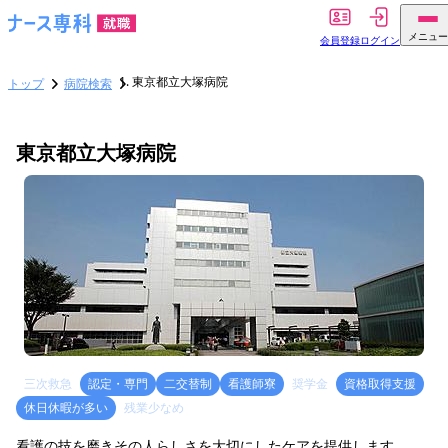
メニュー
会員登録
ログイン
東京都立大塚病院
トップ
病院検索
東京都立大塚病院
三次救急
認定・専門
二交替制
看護師寮
奨学金
資格取得支援
休日休暇が多い
残業少なめ
看護の技を磨きその人らしさを大切にしたケアを提供します。