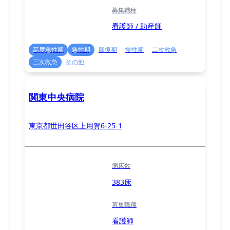
募集職種
看護師 / 助産師
高度急性期
急性期
回復期
慢性期
二次救急
三次救急
その他
関東中央病院
東京都世田谷区上用賀6-25-1
病床数
383床
募集職種
看護師