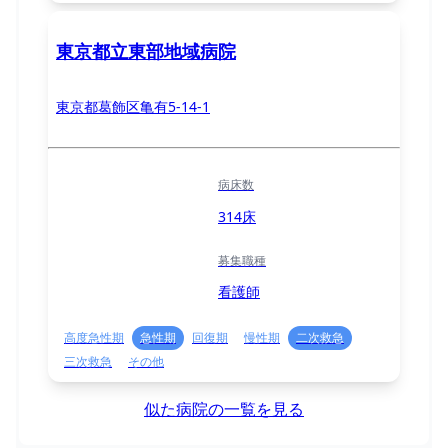
東京都立東部地域病院
東京都葛飾区亀有5-14-1
病床数
314床
募集職種
看護師
高度急性期
急性期
回復期
慢性期
二次救急
三次救急
その他
似た病院の一覧を見る