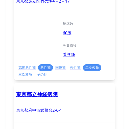
東京都足立区竹の塚4－2－17
病床数
60床
募集職種
看護師
高度急性期
急性期
回復期
慢性期
二次救急
三次救急
その他
東京都立神経病院
東京都府中市武蔵台2-6-1