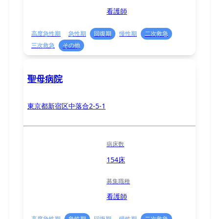
看護師
高度急性期
急性期
回復期
慢性期
二次救急
三次救急
その他
聖母病院
東京都新宿区中落合2-5-1
病床数
154床
募集職種
看護師
高度急性期
急性期
回復期
慢性期
二次救急