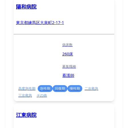
陽和病院
東京都練馬区大泉町2-17-1
病床数
260床
募集職種
看護師
高度急性期
急性期
回復期
慢性期
二次救急
三次救急
その他
江東病院