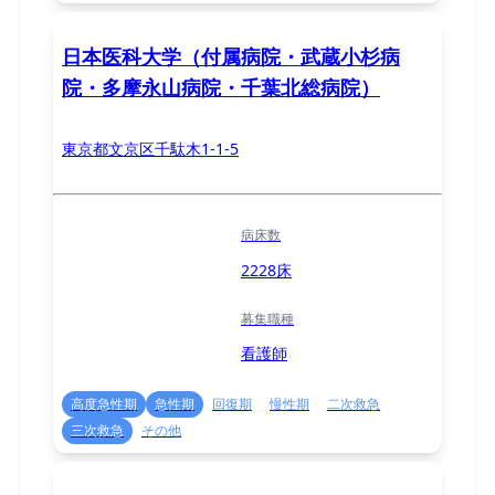
日本医科大学（付属病院・武蔵小杉病
院・多摩永山病院・千葉北総病院）
東京都文京区千駄木1-1-5
病床数
2228床
募集職種
看護師
高度急性期
急性期
回復期
慢性期
二次救急
三次救急
その他