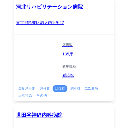
河北リハビリテーション病院
東京都杉並区堀ノ内1-9-27
病床数
135床
募集職種
看護師
高度急性期
急性期
回復期
慢性期
二次救急
三次救急
その他
世田谷神経内科病院