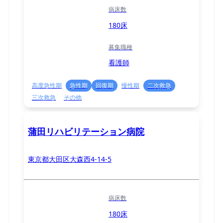
病床数
180床
募集職種
看護師
高度急性期
急性期
回復期
慢性期
二次救急
三次救急
その他
蒲田リハビリテーション病院
東京都大田区大森西4-14-5
病床数
180床