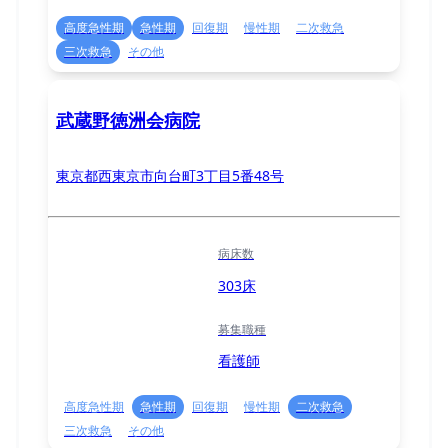
高度急性期
急性期
回復期
慢性期
二次救急
三次救急
その他
武蔵野徳洲会病院
東京都西東京市向台町3丁目5番48号
病床数
303床
募集職種
看護師
高度急性期
急性期
回復期
慢性期
二次救急
三次救急
その他