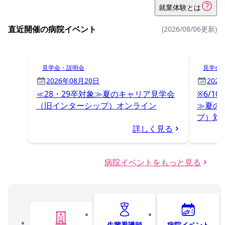
就業体験とは
直近開催の病院イベント
(2026/08/06更新)
見学会・説明会
見学会
2026年08月20日
202
≪28・29卒対象≫夏のキャリア見学会
※6/1
（旧インターシップ）オンライン
≫夏の
プ）対
詳しく見る
病院イベントをもっと見る
先輩看護師
病院イベント