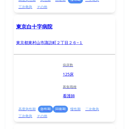
三次救急
その他
東京白十字病院
東京都東村山市諏訪町２丁目２６−１
病床数
125床
募集職種
看護師
高度急性期
急性期
回復期
慢性期
二次救急
三次救急
その他