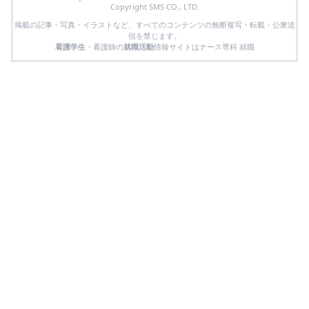
Copyright SMS CO., LTD.
掲載の記事・写真・イラストなど、すべてのコンテンツの無断複写・転載・公衆送
信を禁じます。
看護学生
・看護師の
就職活動
情報サイトはナース専科 就職