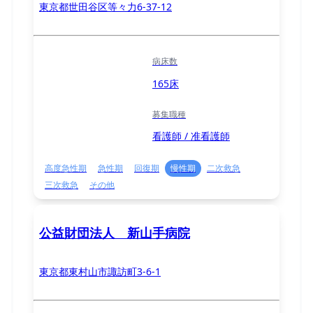
東京都世田谷区等々力6-37-12
病床数
165床
募集職種
看護師 / 准看護師
高度急性期
急性期
回復期
慢性期
二次救急
三次救急
その他
公益財団法人 新山手病院
東京都東村山市諏訪町3-6-1