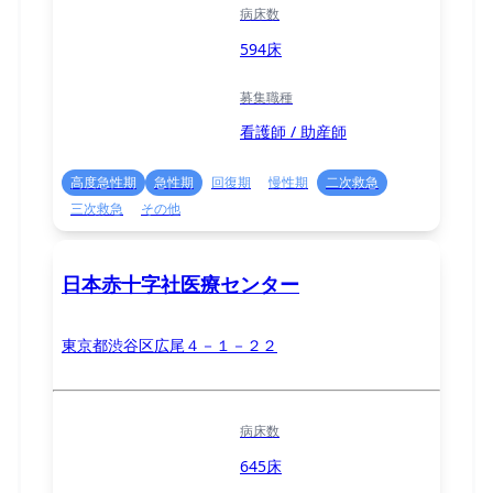
病床数
594床
募集職種
看護師 / 助産師
高度急性期
急性期
回復期
慢性期
二次救急
三次救急
その他
日本赤十字社医療センター
東京都渋谷区広尾４－１－２２
病床数
645床