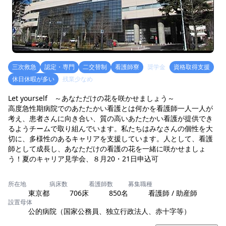
三次救急
認定・専門
二交替制
看護師寮
奨学金
資格取得支援
休日休暇が多い
残業少なめ
Let yourself ～あなただけの花を咲かせましょう～
高度急性期病院でのあたたかい看護とは何かを看護師一人一人が
考え、患者さんに向き合い、質の高いあたたかい看護が提供でき
るようチームで取り組んでいます。私たちはみなさんの個性を大
切に、多様性のあるキャリアを支援しています。人として、看護
師として成長し、あなただけの看護の花を一緒に咲かせましょ
う！夏のキャリア見学会、８月20・21日申込可
所在地
病床数
看護師数
募集職種
東京都
706床
850名
看護師 / 助産師
設置母体
公的病院（国家公務員、独立行政法人、赤十字等）