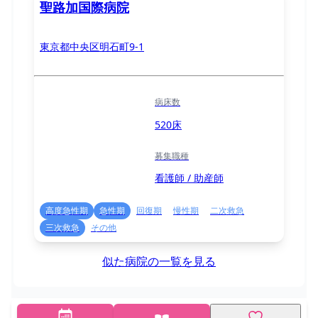
聖路加国際病院
東京都中央区明石町9-1
病床数
520床
募集職種
看護師 / 助産師
高度急性期
急性期
回復期
慢性期
二次救急
三次救急
その他
似た病院の一覧を見る