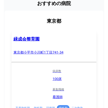
おすすめの病院
東京都
緑成会整育園
東京都小平市小川町1丁目741-34
病床数
100床
募集職種
看護師
高度急性期
急性期
回復期
慢性期
二次救急