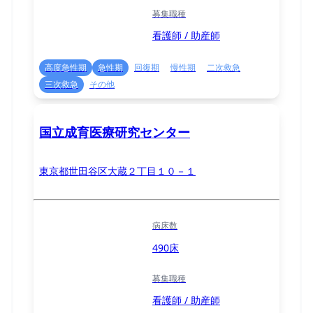
募集職種
看護師 / 助産師
高度急性期
急性期
回復期
慢性期
二次救急
三次救急
その他
国立成育医療研究センター
東京都世田谷区大蔵２丁目１０－１
病床数
490床
募集職種
看護師 / 助産師