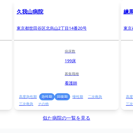
久我山病院
練
東京都世田谷区北烏山2丁目14番20号
東京
病床数
199床
募集職種
看護師
高度急性期
急性期
回復期
慢性期
二次救急
高度
三次救急
その他
三次
似た病院の一覧を見る