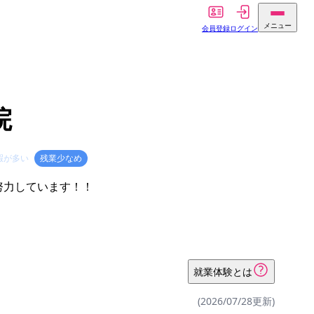
メニュー
会員登録
ログイン
院
暇が多い
残業少なめ
々努力しています！！
就業体験とは
(2026/07/28更新)