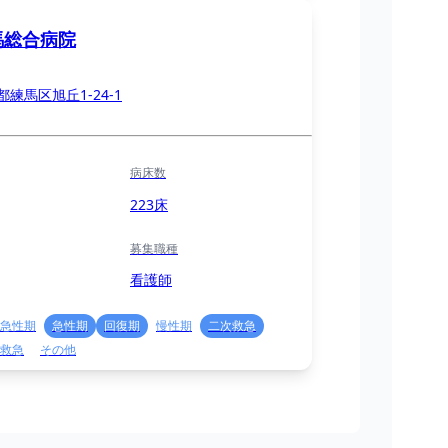
馬総合病院
都練馬区旭丘1-24-1
病床数
223床
募集職種
看護師
急性期
急性期
回復期
慢性期
二次救急
救急
その他