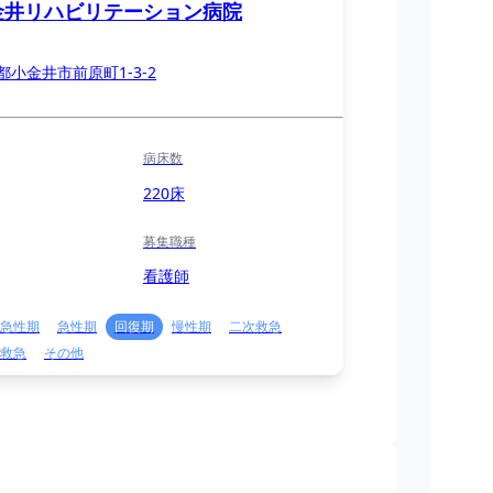
金井リハビリテーション病院
都小金井市前原町1-3-2
病床数
220床
募集職種
看護師
急性期
急性期
回復期
慢性期
二次救急
救急
その他