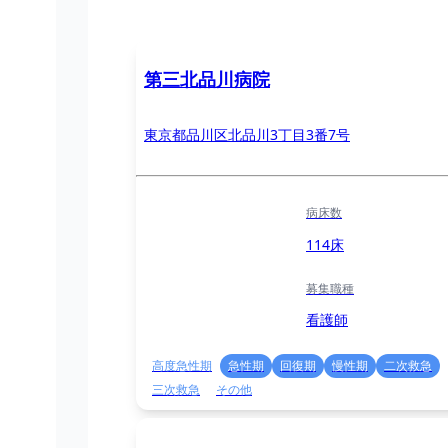
第三北品川病院
東京都品川区北品川3丁目3番7号
病床数
114床
募集職種
看護師
高度急性期
急性期
回復期
慢性期
二次救急
三次救急
その他