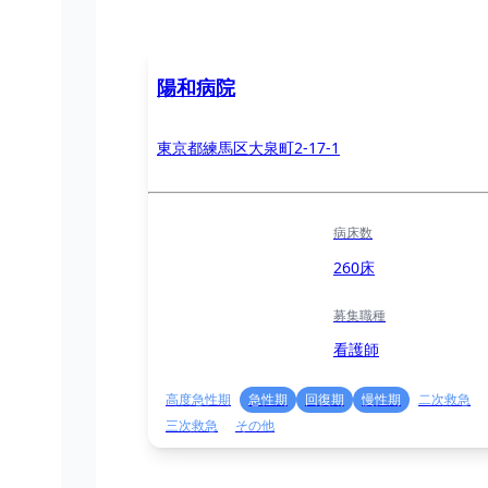
陽和病院
東京都練馬区大泉町2-17-1
病床数
260床
募集職種
看護師
高度急性期
急性期
回復期
慢性期
二次救急
三次救急
その他