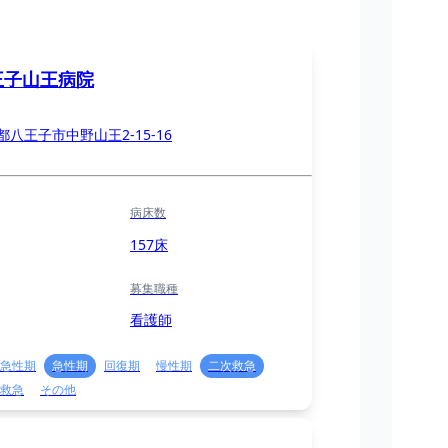
王子山王病院
都八王子市中野山王2-15-16
病床数
157床
募集職種
看護師
急性期
急性期
回復期
慢性期
二次救急
救急
その他