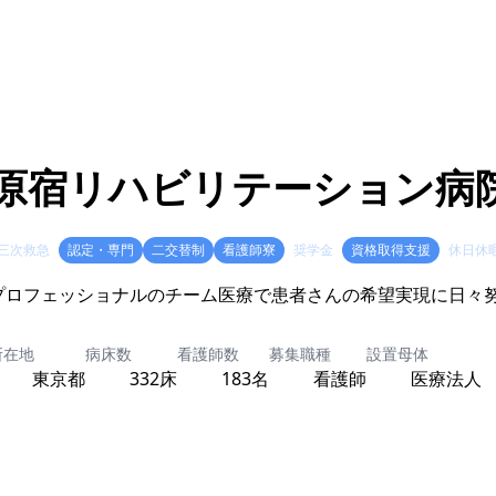
原宿リハビリテーション病
三次救急
認定・専門
二交替制
看護師寮
奨学金
資格取得支援
休日休
プロフェッショナルのチーム医療で患者さんの希望実現に日
所在地
病床数
看護師数
募集職種
設置母体
東京都
332床
183名
看護師
医療法人