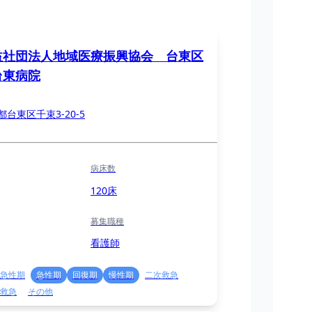
益社団法人地域医療振興協会 台東区
台東病院
都台東区千束3-20-5
病床数
120床
募集職種
看護師
急性期
急性期
回復期
慢性期
二次救急
救急
その他