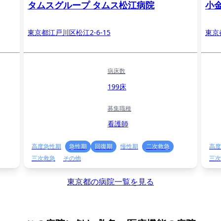
タムスグループ タムス松江病院
小
東京都江戸川区松江2-6-15
東京
病床数
199床
募集職種
看護師
高度急性期
急性期
回復期
慢性期
二次救急
高度
三次救急
その他
三次
東京都の病院一覧を見る