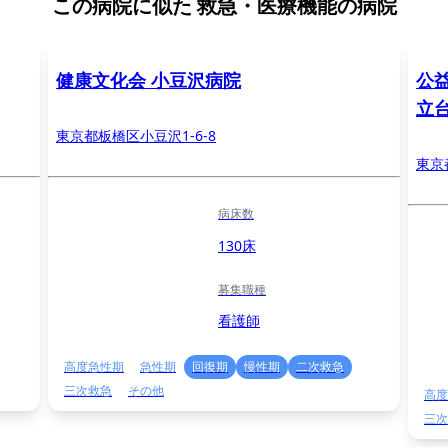
この病院に似た
救急・医療機能の病院
健康文化会 小豆沢病院
公
立
東京都板橋区小豆沢1-6-8
東京
病床数
130床
募集職種
看護師
高度急性期
急性期
回復期
慢性期
二次救急
三次救急
その他
高度
三次