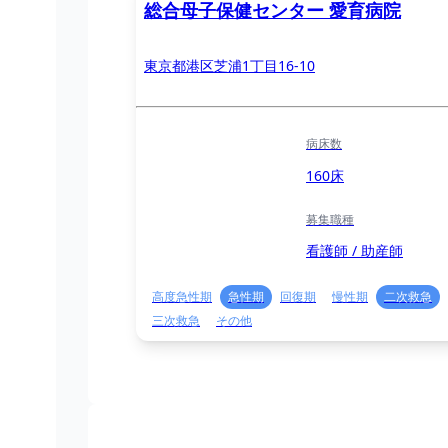
総合母子保健センター 愛育病院
東京都港区芝浦1丁目16-10
病床数
160床
募集職種
看護師 / 助産師
高度急性期
急性期
回復期
慢性期
二次救急
三次救急
その他