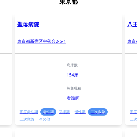
東京都
聖母病院
八
東京都新宿区中落合2-5-1
東京
病床数
154床
募集職種
看護師
高度急性期
急性期
回復期
慢性期
二次救急
高度
三次救急
その他
三次