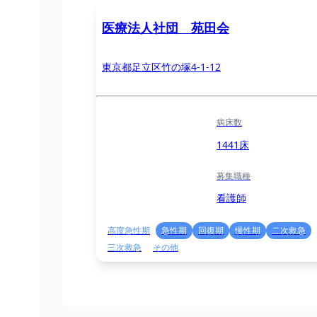
医療法人社団 苑田会
東京都足立区竹の塚4-1-12
病床数
1441床
募集職種
看護師
高度急性期
急性期
回復期
慢性期
二次救急
三次救急
その他