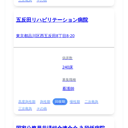
三次救急
その他
五反田リハビリテーション病院
東京都品川区西五反田8丁目8-20
病床数
240床
募集職種
看護師
高度急性期
急性期
回復期
慢性期
二次救急
三次救急
その他