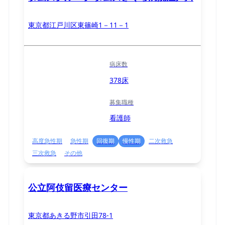
東京都江戸川区東篠崎1－11－1
病床数
378床
募集職種
看護師
高度急性期
急性期
回復期
慢性期
二次救急
三次救急
その他
公立阿伎留医療センター
東京都あきる野市引田78-1