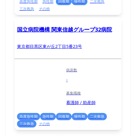
高度急性期
急性期
回復期
慢性期
二次救急
三次救急
その他
国立病院機構 関東信越グループ32病院
東京都目黒区東が丘2丁目5番23号
病床数
-
募集職種
看護師 / 助産師
高度急性期
急性期
回復期
慢性期
二次救急
三次救急
その他