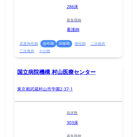
286床
募集職種
看護師
高度急性期
急性期
回復期
慢性期
二次救急
三次救急
その他
国立病院機構 村山医療センター
東京都武蔵村山市学園2-37-1
病床数
303床
募集職種