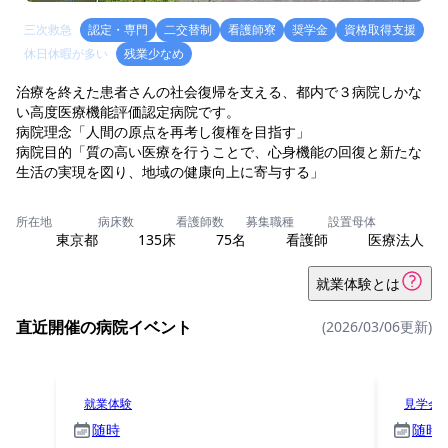
三次救急
認定・専門
二交替制
看護師寮
奨学金
資格取得支援
休日休暇が多い
残業少なめ
治療を終えた患者さんの社会復帰を支える、都内で３病院しかな
い高度医療機能評価認定病院です。
病院理念「人間の原点を再考し復権を目指す」
病院目的「質の高い医療を行うことで、心身機能の回復と新たな
所在地
病床数
看護師数
募集職種
設置母体
東京都
135床
75名
看護師
医療法人
就業体験とは
直近開催の病院イベント
(2026/03/06更新)
就業体験
見学会
随時
随時