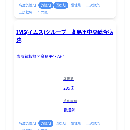
高度急性期
急性期
回復期
慢性期
二次救急
三次救急
その他
IMS(イムス)グループ 高島平中央総合病
院
東京都板橋区高島平1-73-1
病床数
235床
募集職種
看護師
高度急性期
急性期
回復期
慢性期
二次救急