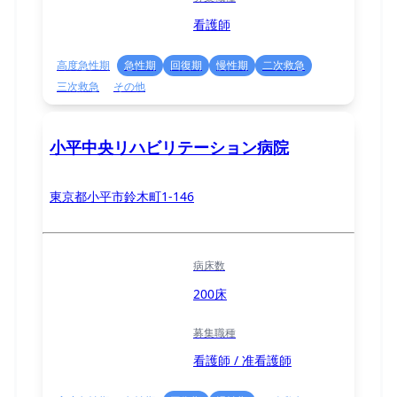
看護師
高度急性期
急性期
回復期
慢性期
二次救急
三次救急
その他
小平中央リハビリテーション病院
東京都小平市鈴木町1-146
病床数
200床
募集職種
看護師 / 准看護師