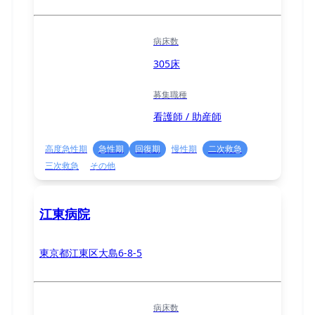
病床数
305床
募集職種
看護師 / 助産師
高度急性期
急性期
回復期
慢性期
二次救急
三次救急
その他
江東病院
東京都江東区大島6-8-5
病床数