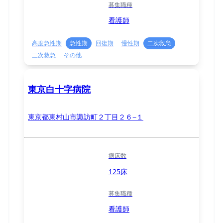
募集職種
看護師
高度急性期
急性期
回復期
慢性期
二次救急
三次救急
その他
東京白十字病院
東京都東村山市諏訪町２丁目２６−１
病床数
125床
募集職種
看護師