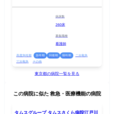
病床数
260床
募集職種
看護師
高度急性期
急性期
回復期
慢性期
二次救急
三次救急
その他
東京都の病院一覧を見る
この病院に似た
救急・医療機能の病院
タムスグループ タムスさくら病院江戸川