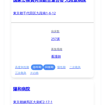
国家公務員共済組合連合会 九段坂病院
東京都千代田区九段南1-6-12
病床数
257床
募集職種
看護師
高度急性期
急性期
回復期
慢性期
二次救急
三次救急
その他
陽和病院
東京都練馬区大泉町2-17-1