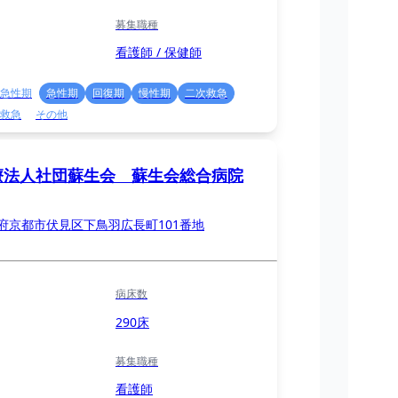
募集職種
看護師 / 保健師
急性期
急性期
回復期
慢性期
二次救急
救急
その他
療法人社団蘇生会 蘇生会総合病院
府京都市伏見区下鳥羽広長町101番地
病床数
290床
募集職種
看護師