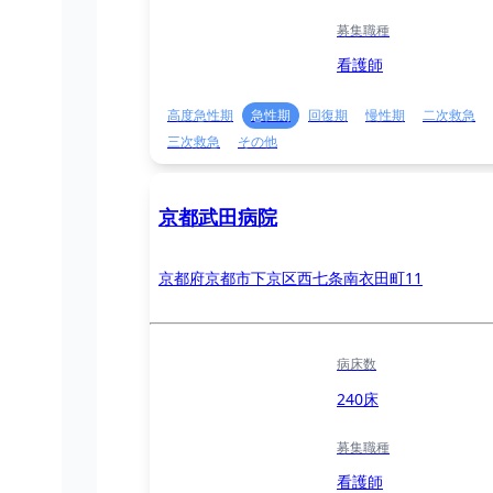
募集職種
看護師
高度急性期
急性期
回復期
慢性期
二次救急
三次救急
その他
京都武田病院
京都府京都市下京区西七条南衣田町11
病床数
240床
募集職種
看護師