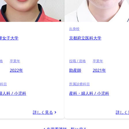
出身校
華女子大学
京都府立医科大学
資格
卒業年
役職 / 資格
卒業年
2022年
助産師
2021年
科目
所属診療科目
人科 / 小児科
産科・婦人科 / 小児科
詳しく見る
詳しく