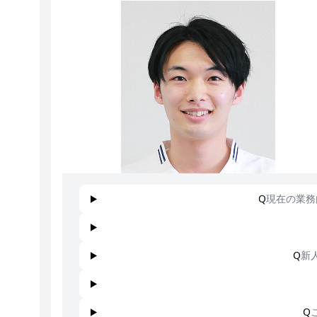
Q
現在の業務
Q
新
Q