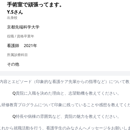
手術室で頑張ってます。
Y.Sさん
出身校
京都先端科学大学
役職 / 資格
卒業年
看護師
2021年
所属診療科目
その他
内容とエピソード（印象的な看護ケア先輩からの指導など）について教
Q
貴院に入職を決めた理由と、志望動機を教えてください。
人研修教育プログラムについて印象に残っていることや感想を教えてく
Q
特長や病棟の雰囲気など、貴院の魅力を教えてください。
これから就職活動を行う、看護学生のみなさんへメッセージをお願いし