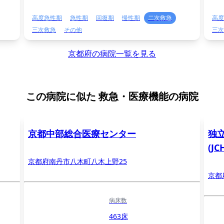
高度急性期
急性期
回復期
慢性期
二次救急
高度
三次救急
その他
三次
京都府の病院一覧を見る
この病院に似た
救急・医療機能の病院
京都中部総合医療センター
独
(J
京都府南丹市八木町八木上野25
京都
病床数
463床