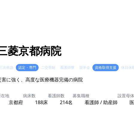
三菱京都病院
三次救急
認定・専門
二交替制
看護師寮
奨学金
資格取得支援
休日休
災害に強く、高度な医療機器完備の病院
所在地
病床数
看護師数
募集職種
設置母
京都府
188床
214名
看護師 / 助産師