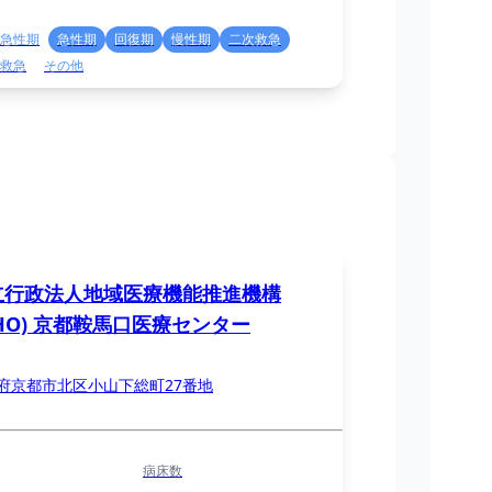
急性期
急性期
回復期
慢性期
二次救急
救急
その他
立行政法人地域医療機能推進機構
CHO) 京都鞍馬口医療センター
府京都市北区小山下総町27番地
病床数