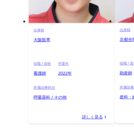
出身校
出身校
京都光
大阪医専
役職 / 
役職 / 資格
卒業年
助産師
看護師
2022年
所属診療
所属診療科目
産科・婦
呼吸器科 / その他
詳しく見る