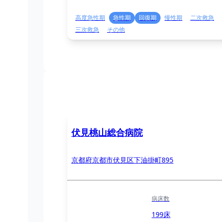
高度急性期
急性期
回復期
慢性期
二次救急
三次救急
その他
伏見桃山総合病院
京都府京都市伏見区下油掛町895
病床数
199床