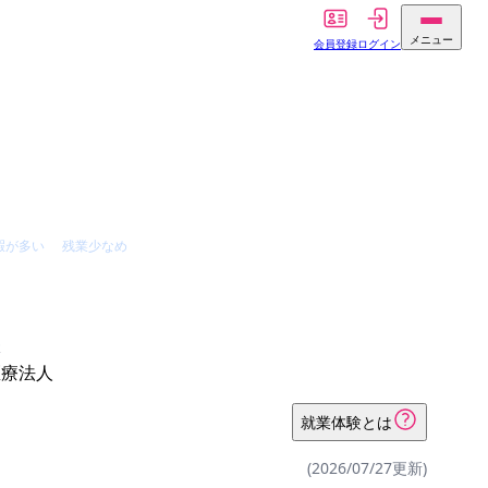
メニュー
会員登録
ログイン
暇が多い
残業少なめ
体
医療法人
就業体験とは
(2026/07/27更新)