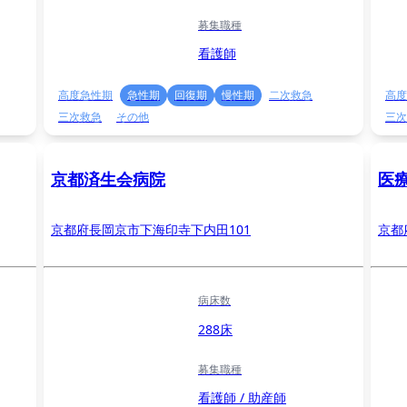
募集職種
看護師
高度急性期
急性期
回復期
慢性期
二次救急
高度
三次救急
その他
三次
京都済生会病院
医
京都府長岡京市下海印寺下内田101
京都
病床数
288床
募集職種
看護師 / 助産師