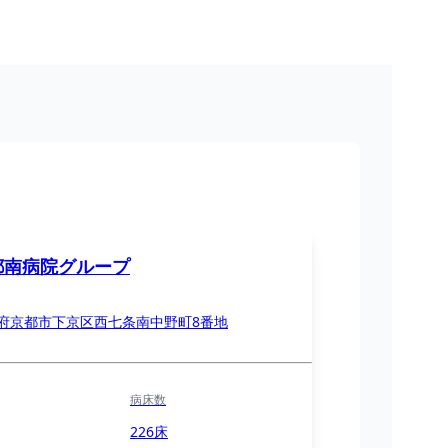
都南病院グループ
府京都市下京区西七条南中野町8番地
病床数
226床