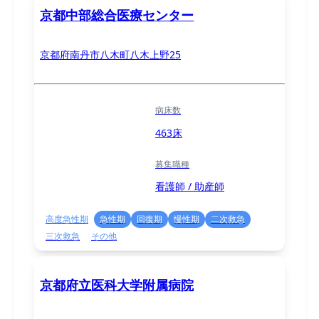
京都中部総合医療センター
京都府南丹市八木町八木上野25
病床数
463床
募集職種
看護師 / 助産師
高度急性期
急性期
回復期
慢性期
二次救急
三次救急
その他
京都府立医科大学附属病院