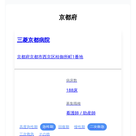
京都府
三菱京都病院
京都府京都市西京区桂御所町1番地
病床数
188床
募集職種
看護師 / 助産師
高度急性期
急性期
回復期
慢性期
二次救急
三次救急
その他