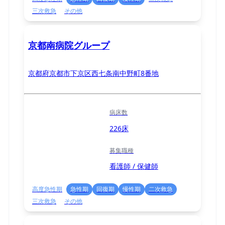
三次救急
その他
京都南病院グループ
京都府京都市下京区西七条南中野町8番地
病床数
226床
募集職種
看護師 / 保健師
高度急性期
急性期
回復期
慢性期
二次救急
三次救急
その他