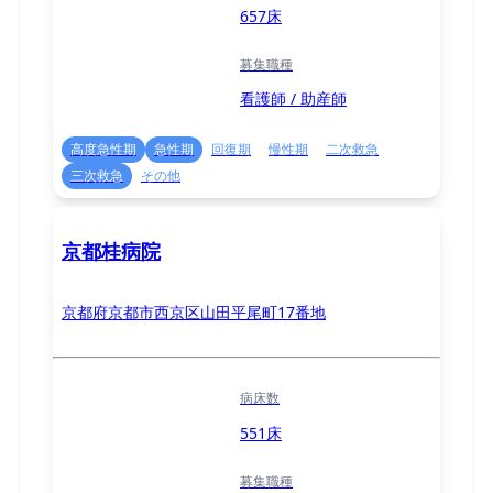
657床
募集職種
看護師 / 助産師
高度急性期
急性期
回復期
慢性期
二次救急
三次救急
その他
京都桂病院
京都府京都市西京区山田平尾町17番地
病床数
551床
募集職種