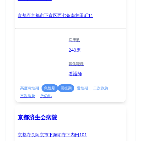
京都府京都市下京区西七条南衣田町11
病床数
240床
募集職種
看護師
高度急性期
急性期
回復期
慢性期
二次救急
三次救急
その他
京都済生会病院
京都府長岡京市下海印寺下内田101