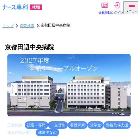
メニュー
会員登録
ログイン
京都田辺中央病院
トップ
病院検索
京都田辺中央病院
三次救急
認定・専門
二交替制
看護師寮
奨学金
資格取得支援
休日休暇が多い
残業少なめ