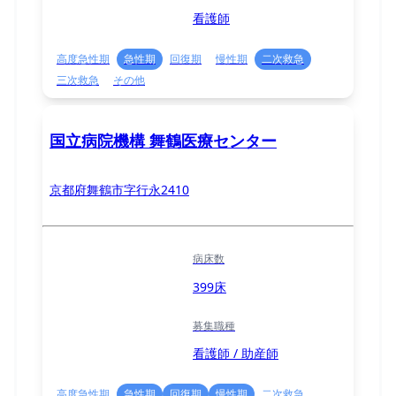
看護師
高度急性期
急性期
回復期
慢性期
二次救急
三次救急
その他
国立病院機構 舞鶴医療センター
京都府舞鶴市字行永2410
病床数
399床
募集職種
看護師 / 助産師
高度急性期
急性期
回復期
慢性期
二次救急