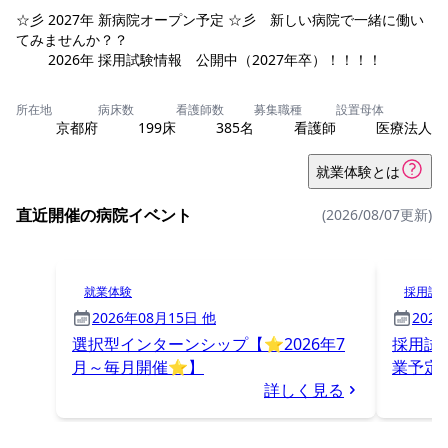
☆彡 2027年 新病院オープン予定 ☆彡 新しい病院で一緒に働い
てみませんか？？
所在地
病床数
看護師数
募集職種
設置母体
京都府
199床
385名
看護師
医療法人
就業体験とは
直近開催の病院イベント
(2026/08/07更新)
就業体験
採用試
2026年08月15日 他
202
選択型インターンシップ【⭐2026年7
採用試験
月～毎月開催⭐】
業予定
詳しく見る