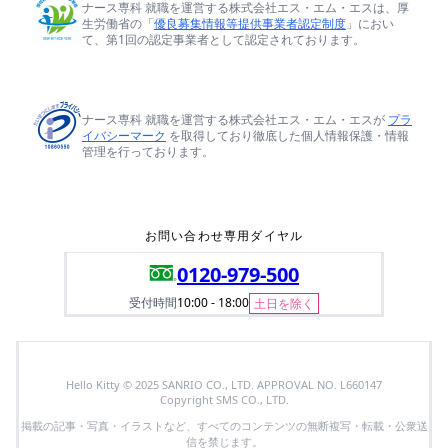
ナース専科 就職を運営する株式会社エス・エム・エスは、厚
生労働省の「
優良募集情報等提供事業者認定制度
」におい
て、第1回の認定事業者として認定されております。
ナース専科 就職を運営する株式会社エス・エム・エスが
プラ
イバシーマーク
を取得しており徹底した個人情報保護・情報
管理を行っております。
お問い合わせ専用ダイヤル
0120-979-500
受付時間
10:00 - 18:00
土日を除く
Hello Kitty © 2025 SANRIO CO., LTD. APPROVAL NO. L660147
Copyright SMS CO., LTD.
掲載の記事・写真・イラストなど、すべてのコンテンツの無断複写・転載・公衆送
信を禁じます。