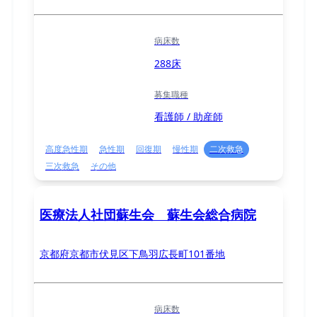
病床数
288床
募集職種
看護師 / 助産師
高度急性期
急性期
回復期
慢性期
二次救急
三次救急
その他
医療法人社団蘇生会 蘇生会総合病院
京都府京都市伏見区下鳥羽広長町101番地
病床数