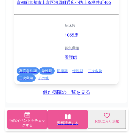
京都府京都市上京区河原町通広小路上る梶井町465
病床数
1065床
募集職種
看護師
高度急性期
急性期
回復期
慢性期
二次救急
三次救急
その他
似た病院の一覧を見る
病院イベントをチェッ
お気に入り追加
資料請求する
クする