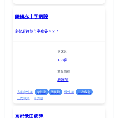
舞鶴赤十字病院
京都府舞鶴市字倉谷４２７
病床数
188床
募集職種
看護師
高度急性期
急性期
回復期
慢性期
二次救急
三次救急
その他
京都武田病院