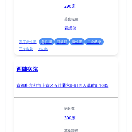
290床
募集職種
看護師
高度急性期
急性期
回復期
慢性期
二次救急
三次救急
その他
西陣病院
京都府京都市上京区五辻通六軒町西入溝前町1035
病床数
300床
募集職種