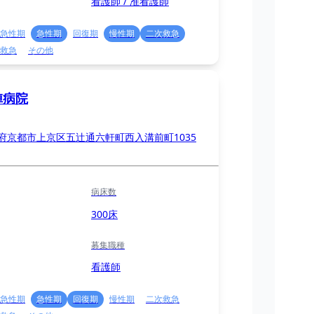
看護師 / 准看護師
急性期
急性期
回復期
慢性期
二次救急
救急
その他
陣病院
府京都市上京区五辻通六軒町西入溝前町1035
病床数
300床
募集職種
看護師
急性期
急性期
回復期
慢性期
二次救急