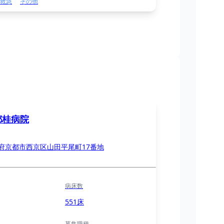
救急
その他
都桂病院
府京都市西京区山田平尾町17番地
病床数
551床
募集職種