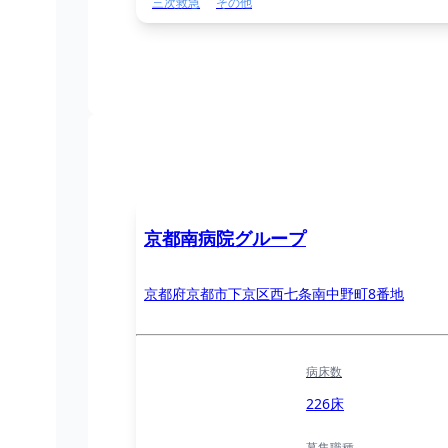
三次救急
その他
京都南病院グループ
京都府京都市下京区西七条南中野町8番地
病床数
226床
募集職種