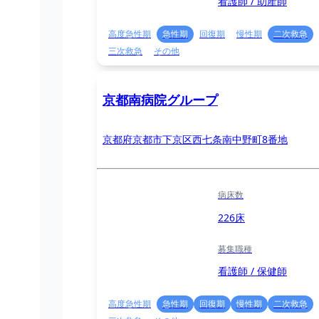
看護師 / 助産師
高度急性期
急性期
回復期
慢性期
二次救急
三次救急
その他
京都南病院グループ
京都府京都市下京区西七条南中野町8番地
病床数
226床
募集職種
看護師 / 保健師
高度急性期
急性期
回復期
慢性期
二次救急