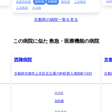
三次
高度急性期
急性期
回復期
慢性期
二次救急
三次救急
その他
京都府の病院一覧を見る
この病院に似た
救急・医療機能の病院
西陣病院
京
京都府京都市上京区五辻通六軒町西入溝前町1035
京都
病床数
300床
募集職種