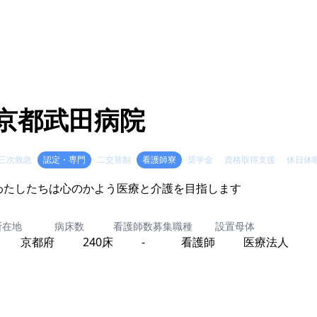
京都武田病院
三次救急
認定・専門
二交替制
看護師寮
奨学金
資格取得支援
休日休
わたしたちは心のかよう医療と介護を目指します
所在地
病床数
看護師数
募集職種
設置母体
京都府
240床
-
看護師
医療法人