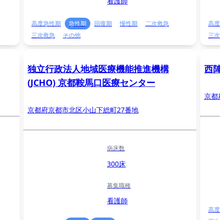
看護師
高度急性期
急性期
回復期
慢性期
二次救急
高度
三次救急
その他
三次
独立行政法人地域医療機能推進機構
西
(JCHO) 京都鞍馬口医療センター
京都
京都府京都市北区小山下総町27番地
病床数
300床
募集職種
看護師
高度